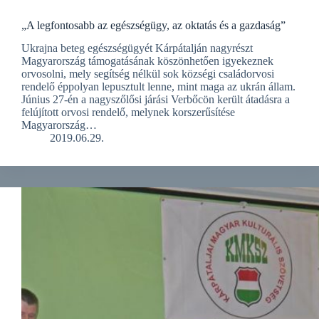
„A legfontosabb az egészségügy, az oktatás és a gazdaság”
Ukrajna beteg egészségügyét Kárpátalján nagyrészt
Magyarország támogatásának köszönhetően igyekeznek
orvosolni, mely segítség nélkül sok községi családorvosi
rendelő éppolyan lepusztult lenne, mint maga az ukrán állam.
Június 27-én a nagyszőlősi járási Verbőcön került átadásra a
felújított orvosi rendelő, melynek korszerűsítése
Magyarország…
2019.06.29.