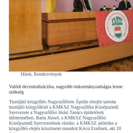
Hírek
,
Rendezvények
Valódi decentralizációra, nagyobb önkormányzatiságra lenne
szükség
Tisztújító közgyűlés Nagyszőlősön Április elsején tartotta
tisztújító közgyűlését a KMKSZ Nagyszőlősi Középszintű
Szervezete a Nagyszőlősi Járási Tanács épületének
üléstermében. Barta József, a KMKSZ Nagyszőlősi
Középszintű Szervezetének elnöke, a KMKSZ alelnöke a
közgyűlés elején köszönetet mondott Kócsi Ernőnek, aki 20