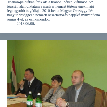
Trianon-palotában írták alá a trianoni békediktátumot. Az
igazságtalan diktátum a magyar nemzet történetének máig
legnagyobb tragédiája. 2010-ben a Magyar Országgyűlés
nagy többséggel a nemzeti összetartozás napjává nyilvánította
június 4-ét, az ezt kimondó…
2018.06.06.