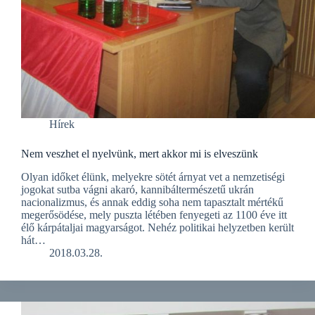
Hírek
Nem veszhet el nyelvünk, mert akkor mi is elveszünk
Olyan időket élünk, melyekre sötét árnyat vet a nemzetiségi
jogokat sutba vágni akaró, kannibáltermészetű ukrán
nacionalizmus, és annak eddig soha nem tapasztalt mértékű
megerősödése, mely puszta létében fenyegeti az 1100 éve itt
élő kárpátaljai magyarságot. Nehéz politikai helyzetben került
hát…
2018.03.28.