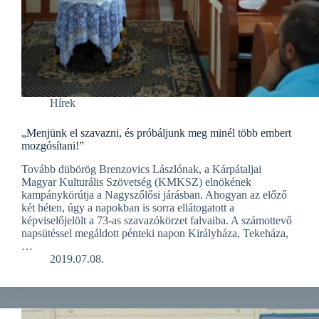
Hírek
„Menjünk el szavazni, és próbáljunk meg minél több embert
mozgósítani!”
Tovább dübörög Brenzovics Lászlónak, a Kárpátaljai
Magyar Kulturális Szövetség (KMKSZ) elnökének
kampánykörútja a Nagyszőlősi járásban. Ahogyan az előző
két héten, úgy a napokban is sorra ellátogatott a
képviselőjelölt a 73-as szavazókörzet falvaiba. A számottevő
napsütéssel megáldott pénteki napon Királyháza, Tekeháza,
…
2019.07.08.