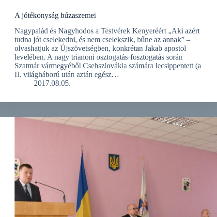
A jótékonyság búzaszemei
Nagypalád és Nagyhodos a Testvérek Kenyeréért „Aki azért
tudna jót cselekedni, és nem cselekszik, bűne az annak” –
olvashatjuk az Újszövetségben, konkrétan Jakab apostol
levelében. A nagy trianoni osztogatás-fosztogatás során
Szatmár vármegyéből Csehszlovákia számára lecsippentett (a
II. világháború után aztán egész…
2017.08.05.