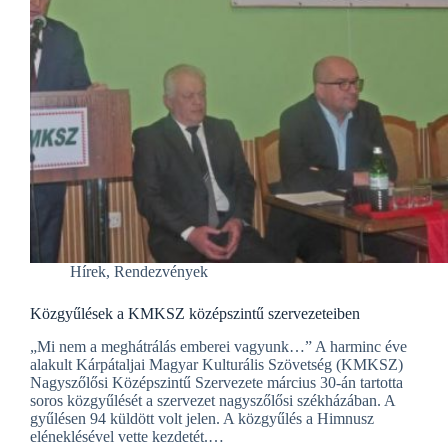
Hírek
,
Rendezvények
Közgyűlések a KMKSZ középszintű szervezeteiben
„Mi nem a meghátrálás emberei vagyunk…” A harminc éve
alakult Kárpátaljai Magyar Kulturális Szövetség (KMKSZ)
Nagyszőlősi Középszintű Szervezete március 30-án tartotta
soros közgyűlését a szervezet nagyszőlősi székházában. A
gyűlésen 94 küldött volt jelen. A közgyűlés a Himnusz
eléneklésével vette kezdetét.…