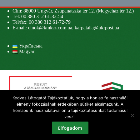
Cím: 88000 Ungvár, Zsupanatszka tér 12. (Megyeház tér 12.)
Tel: 00 380 312 61-32-54
Tel/fax: 00 380 312 61-72-79
E-mail:
elnok@kmksz.com.ua
,
karpatalja@ukrpost.ua
Українська
Magyar
Kedves Látogató! Tájékoztatjuk, hogy a honlap felhasználói
élmény fokozásának érdekében sütiket alkalmazunk. A
honlapunk használatával ön a tájékoztatásunkat tudomásul
veszi.
Elfogadom