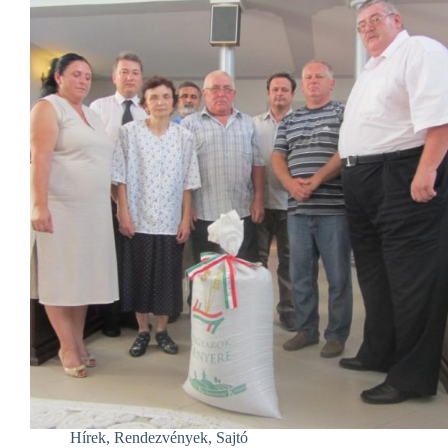
Hírek
,
Rendezvények
,
Sajtó