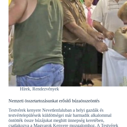
Hírek
,
Rendezvények
Nemzeti összetartozásunkat erősítő búzaösszeöntés
Testvérek kenyere Nevetlenfaluban a helyi gazdák és
testvértelepüléseik küldöttségei már harmadik alkalommal
öntötték össze búzájukat meghitt ünnepség keretében,
csatlakozva a Magyarok Kenyere mozgalomhoz. A Testvérek