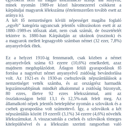
minek nyomán 1989-re közel háromezerrel csökkent a
kárpátaljai magyarok lélekszáma (értelemszerűen tovább esett az
aránya is).
A két fő nemzetiségen kívüli népességet magába foglaló
„egyéb” kategória ugyancsak jelentős változásokon esett át az
1880–1989-es időszak alatt, nem csak számát, de összetételét
tekintve is. 1880-ban Kárpátalján az ukránok (ruszinok) és
a magyarok mellett legnagyobb számban német (32 ezer, 7,8%)
anyanyelvűek éltek.
Ez a helyzet 1910-ig fennmaradt, csak közben a német
anyanyelvűek száma 63 ezerre (10,6%) emelkedett, azaz
majdnem megduplázódott. Átlagon felüli gyarapodásuk fő
forrása a nagyrészt német anyanyelvű zsidóság bevándorlása
volt. Az 1921-es és 1930-as csehszlovák népszámlálások a
nemzetiséget vették számba, és az országrész harmadik
legszámosabbjának mindkét alkalommal a zsidóság bizonyult,
80 ezres, illetve 92 ezres lélekszámmal, ami az
összlakosságon belül 13,1 és 12,5%-nak felelt meg. Az
államalkotó népek jelentős betelepítése nyomán a szlovákok és a
csehek gyarapodása volt számottevő. Így, a szlovákok a két
népszámlálás között 19 ezerről (3,1%) 34 ezerre (4,6%) növelték
lélekszámukat. A visszacsatolás a csehek és szlovákok tömeges
kitelepülésével és a lélekszám szerinti rangsorban való