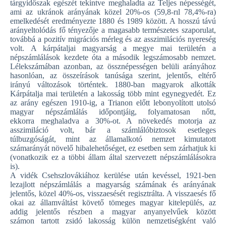
tárgyidőszak egészét tekintve meghaladta az Teljes népességét,
ami az ukránok arányának közel 20%-os (59,8-rıl 78,4%-ra)
emelkedését eredményezte 1880 és 1989 között. A hosszú távú
arányeltolódás fő tényezője a magasabb természetes szaporulat,
továbbá a pozitív migrációs mérleg és az asszimilációs nyereség
volt. A kárpátaljai magyarság a megye mai területén a
népszámlálások kezdete óta a második legszámosabb nemzet.
Lélekszámában azonban, az össznépességen belüli arányához
hasonlóan, az összeírások tanúsága szerint, jelentős, eltérő
irányú változások történtek. 1880-ban magyarok alkották
Kárpátalja mai területén a lakosság több mint egynegyedét. Ez
az arány egészen 1910-ig, a Trianon előtt lebonyolított utolsó
magyar népszámlálás időpontjáig, folyamatosan nőtt,
ekkorra meghaladva a 30%-ot. A növekedés motorja az
asszimiláció volt, bár a számlálóbiztosok esetleges
túlbuzgóságát, mint az államalkotó nemzet kimutatott
számarányát növelő hibalehetőséget, ez esetben sem zárhatjuk ki
(vonatkozik ez a többi állam által szervezett népszámlálásokra
is).
A vidék Csehszlovákiához kerülése után kevéssel, 1921-ben
lezajlott népszámlálás a magyarság számának és arányának
jelentős, közel 40%-os, visszaesését regisztrálta. A visszaesés fő
okai az államváltást követő tömeges magyar kitelepülés, az
addig jelentős részben a magyar anyanyelvűek között
számon tartott zsidó lakosság külön nemzetiségként való