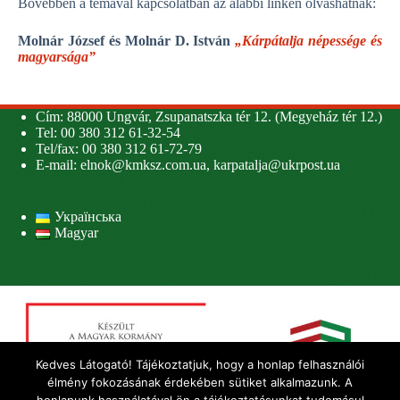
Bővebben a témával kapcsolatban az alábbi linken olvashatnak:
Molnár József és Molnár D. István
„Kárpátalja népessége és
magyarsága”
Cím: 88000 Ungvár, Zsupanatszka tér 12. (Megyeház tér 12.)
Tel: 00 380 312 61-32-54
Tel/fax: 00 380 312 61-72-79
E-mail:
elnok@kmksz.com.ua
,
karpatalja@ukrpost.ua
Українська
Magyar
Kedves Látogató! Tájékoztatjuk, hogy a honlap felhasználói
élmény fokozásának érdekében sütiket alkalmazunk. A