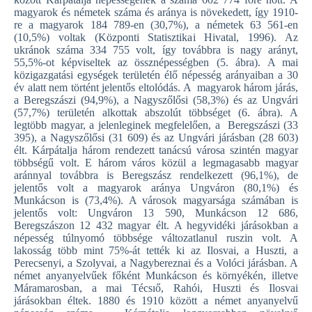
magyarok és németek száma és aránya is növekedett, így 1910-
re a magyarok 184 789-en (30,7%), a németek 63 561-en
(10,5%) voltak (Központi Statisztikai Hivatal, 1996). Az
ukránok száma 334 755 volt, így továbbra is nagy arányt,
55,5%-ot képviseltek az össznépességben (5. ábra). A mai
közigazgatási egységek területén élő népesség arányaiban a 30
év alatt nem történt jelentős eltolódás. A magyarok három járás,
a Beregszászi (94,9%), a Nagyszőlősi (58,3%) és az Ungvári
(57,7%) területén alkottak abszolút többséget (6. ábra). A
legtöbb magyar, a jelenleginek megfelelően, a Beregszászi (33
395), a Nagyszőlősi (31 609) és az Ungvári járásban (28 603)
élt. Kárpátalja három rendezett tanácsú városa szintén magyar
többségű volt. E három város közül a legmagasabb magyar
aránnyal továbbra is Beregszász rendelkezett (96,1%), de
jelentős volt a magyarok aránya Ungváron (80,1%) és
Munkácson is (73,4%). A városok magyarsága számában is
jelentős volt: Ungváron 13 590, Munkácson 12 686,
Beregszászon 12 432 magyar élt. A hegyvidéki járásokban a
népesség túlnyomó többsége változatlanul ruszin volt. A
lakosság több mint 75%-át tették ki az Ilosvai, a Huszti, a
Perecsenyi, a Szolyvai, a Nagybereznai és a Volóci járásban. A
német anyanyelvűek főként Munkácson és környékén, illetve
Máramarosban, a mai Técsıő, Rahói, Huszti és Ilosvai
járásokban éltek. 1880 és 1910 között a német anyanyelvű