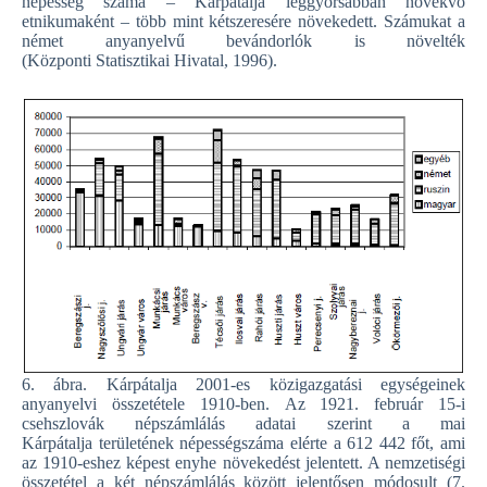
népesség száma – Kárpátalja leggyorsabban növekvő
etnikumaként – több mint kétszeresére növekedett. Számukat a
német anyanyelvű bevándorlók is növelték
(Központi Statisztikai Hivatal, 1996).
6. ábra. Kárpátalja 2001-es közigazgatási egységeinek
anyanyelvi összetétele 1910-ben. Az 1921. február 15-i
csehszlovák népszámlálás adatai szerint a mai
Kárpátalja területének népességszáma elérte a 612 442 főt, ami
az 1910-eshez képest enyhe növekedést jelentett. A nemzetiségi
összetétel a két népszámlálás között jelentősen módosult (7.