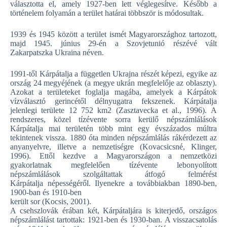
választotta el, amely 1927-ben lett véglegesítve. Később a
történelem folyamán a terület határai többször is módosultak.
1939 és 1945 között a terület ismét Magyarországhoz tartozott,
majd 1945. június 29-én a Szovjetunió részévé vált
Zakarpatszka Ukraina néven.
1991-től Kárpátalja a független Ukrajna részét képezi, egyike az
ország 24 megyéjének (a megye ukrán megfelelője az oblaszty).
Azokat a területeket foglalja magába, amelyek a Kárpátok
vízválasztó gerincétől délnyugatra fekszenek. Kárpátalja
jelenlegi területe 12 752 km2 (Zasztavecka et al., 1996). A
rendszeres, közel tízévente sorra kerülő népszámlálások
Kárpátalja mai területén több mint egy évszázados múltra
tekintenek vissza. 1880 óta minden népszámlálás rákérdezett az
anyanyelvre, illetve a nemzetiségre (Kovacsicsné, Klinger,
1996). Ettől kezdve a Magyarországon a nemzetközi
gyakorlatnak megfelelően tízévente lebonyolított
népszámlálások szolgáltattak átfogó felmérést
Kárpátalja népességéről. Ilyenekre a továbbiakban 1890-ben,
1900-ban és 1910-ben
került sor (Kocsis, 2001).
A csehszlovák érában két, Kárpátaljára is kiterjedő, országos
népszámlálást tartottak: 1921-ben és 1930-ban. A visszacsatolás