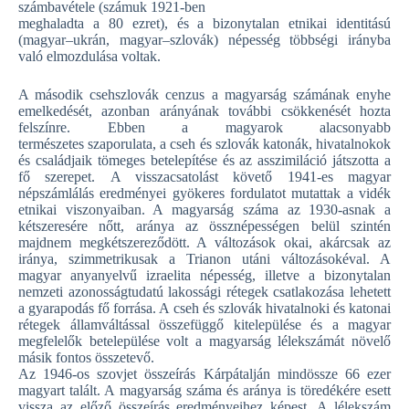
számbavétele (számuk 1921-ben
meghaladta a 80 ezret), és a bizonytalan etnikai identitású
(magyar–ukrán, magyar–szlovák) népesség többségi irányba
való elmozdulása voltak.
A második csehszlovák cenzus a magyarság számának enyhe
emelkedését, azonban arányának további csökkenését hozta
felszínre. Ebben a magyarok alacsonyabb
természetes szaporulata, a cseh és szlovák katonák, hivatalnokok
és családjaik tömeges betelepítése és az asszimiláció játszotta a
fő szerepet. A visszacsatolást követő 1941-es magyar
népszámlálás eredményei gyökeres fordulatot mutattak a vidék
etnikai viszonyaiban. A magyarság száma az 1930-asnak a
kétszeresére nőtt, aránya az össznépességen belül szintén
majdnem megkétszereződött. A változások okai, akárcsak az
iránya, szimmetrikusak a Trianon utáni változásokéval. A
magyar anyanyelvű izraelita népesség, illetve a bizonytalan
nemzeti azonosságtudatú lakossági rétegek csatlakozása lehetett
a gyarapodás fő forrása. A cseh és szlovák hivatalnoki és katonai
rétegek államváltással összefüggő kitelepülése és a magyar
megfelelők betelepülése volt a magyarság lélekszámát növelő
másik fontos összetevő.
Az 1946-os szovjet összeírás Kárpátalján mindössze 66 ezer
magyart talált. A magyarság száma és aránya is töredékére esett
vissza az előző összeírás eredményeihez képest. A lélekszám