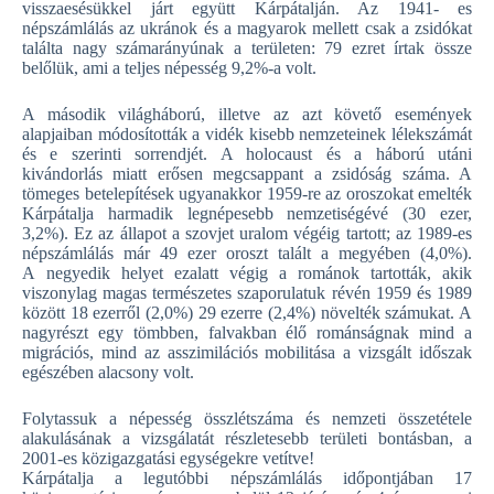
visszaesésükkel járt együtt Kárpátalján. Az 1941- es
népszámlálás az ukránok és a magyarok mellett csak a zsidókat
találta nagy számarányúnak a területen: 79 ezret írtak össze
belőlük, ami a teljes népesség 9,2%-a volt.
A második világháború, illetve az azt követő események
alapjaiban módosították a vidék kisebb nemzeteinek lélekszámát
és e szerinti sorrendjét. A holocaust és a háború utáni
kivándorlás miatt erősen megcsappant a zsidóság száma. A
tömeges betelepítések ugyanakkor 1959-re az oroszokat emelték
Kárpátalja harmadik legnépesebb nemzetiségévé (30 ezer,
3,2%). Ez az állapot a szovjet uralom végéig tartott; az 1989-es
népszámlálás már 49 ezer oroszt talált a megyében (4,0%).
A negyedik helyet ezalatt végig a románok tartották, akik
viszonylag magas természetes szaporulatuk révén 1959 és 1989
között 18 ezerről (2,0%) 29 ezerre (2,4%) növelték számukat. A
nagyrészt egy tömbben, falvakban élő románságnak mind a
migrációs, mind az asszimilációs mobilitása a vizsgált időszak
egészében alacsony volt.
Folytassuk a népesség összlétszáma és nemzeti összetétele
alakulásának a vizsgálatát részletesebb területi bontásban, a
2001-es közigazgatási egységekre vetítve!
Kárpátalja a legutóbbi népszámlálás időpontjában 17