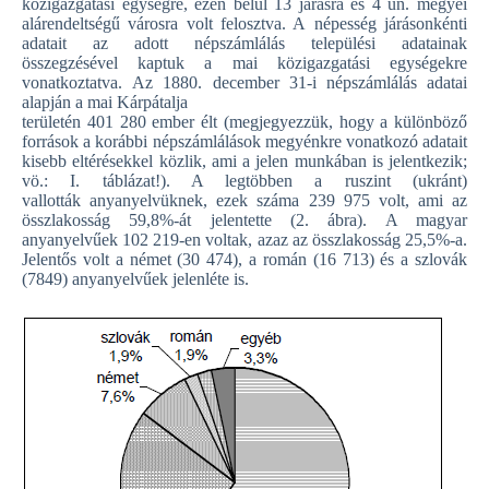
közigazgatási egységre, ezen belül 13 járásra és 4 ún. megyei
alárendeltségű városra volt felosztva. A népesség járásonkénti
adatait az adott népszámlálás települési adatainak
összegzésével kaptuk a mai közigazgatási egységekre
vonatkoztatva. Az 1880. december 31-i népszámlálás adatai
alapján a mai Kárpátalja
területén 401 280 ember élt (megjegyezzük, hogy a különböző
források a korábbi népszámlálások megyénkre vonatkozó adatait
kisebb eltérésekkel közlik, ami a jelen munkában is jelentkezik;
vö.: I. táblázat!). A legtöbben a ruszint (ukránt)
vallották anyanyelvüknek, ezek száma 239 975 volt, ami az
összlakosság 59,8%-át jelentette (2. ábra). A magyar
anyanyelvűek 102 219-en voltak, azaz az összlakosság 25,5%-a.
Jelentős volt a német (30 474), a román (16 713) és a szlovák
(7849) anyanyelvűek jelenléte is.