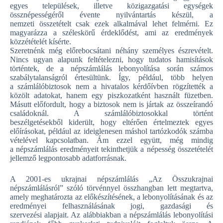
egyes települések, illetve közigazgatási egységek
össznépességéről évente nyilvántartás készül, a
nemzeti összetételt csak ezek alkalmával lehet felmérni. Ez
magyarázza a széleskörű érdeklődést, ami az eredmények
közzétételét kísérte.
Szeretnénk még előrebocsátani néhány személyes észrevételt.
Nincs ugyan alapunk feltételezni, hogy tudatos hamisítások
történtek, de a népszámlálás lebonyolítása során számos
szabálytalanságról értesültünk. Így, például, több helyen
a számlálóbiztosok nem a hivatalos kérdőívben rögzítették a
közölt adatokat, hanem egy piszkozatként használt füzetben.
Másutt előfordult, hogy a biztosok nem is jártak az összeírandó
családoknál. A számlálóbiztosokkal történt
beszélgetésekből kiderült, hogy eltérően értelmeztek egyes
előírásokat, például az ideiglenesen máshol tartózkodók számba
vételével kapcsolatban. Ám ezzel együtt, még mindig
a népszámlálás eredményeit tekinthetjük a népesség összetételét
jellemző legpontosabb adatforrásnak.
A 2001-es ukrajnai népszámlálás „Az Összukrajnai
népszámlálásról” szóló törvénnyel összhangban lett megtartva,
amely meghatározta az előkészítésének, a lebonyolításának és az
eredményei felhasználásának jogi, gazdasági és
szervezési alapjait. Az alábbiakban a népszámlálás lebonyolítási