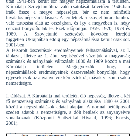
után 1941-ben került sor magyar népszámlálásra a területen.
Kárpátalja Szovjetunióhoz való csatolását követően 1946-ban
írták össze a megye népességét, bár ez nem minősült
hivatalos népszámlálásnak. A területnek a szovjet birodalomhoz
való tartozása alatt az országban, és így a megyében is, négy
cenzust bonyolítottak le. Ezek időpontjai: 1959, 1970, 1979 és
1989. A Szovjetunió szétesését követően létrejött
független Ukrajnában eddig egy népszámlálásra került csak sor,
2001-ben.
A felsorolt összeírások eredményeinek felhasználásával, az I.
táblázat, illetve az 1. ábra segítségével vázoljuk a magyarság
számának és arányának változását 1880 és 1989 között a mai
Kárpátalja területén. Megjegyezzük, hogy a
népszámlálások eredményeinek összevetését bonyolítja, hogy
egyesek csak az anyanyelvre kérdeztek rá, mások viszont csak a
nemzetiségre.
I. táblázat. A Kárpátalja mai területén élő népesség, illetve a két
fő nemzetiség számának és arányának alakulása 1880 és 2001
között a népszámlálások adatai alapján. A normál betűtípussal
szedett adatok a nemzetiségre, a dőlt betűsek az anyanyelvre
vonatkoznak (Központi Statisztikai Hivatal, 1996; Kocsis,
2001).