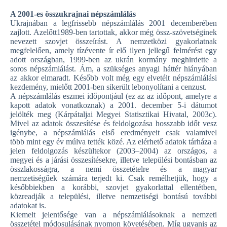
A 2001-es összukrajnai népszámlálás
Ukrajnában a legfrissebb népszámlálás 2001 decemberében
zajlott. Azelőtt1989-ben tartottak, akkor még össz-szövetséginek
nevezett szovjet összeírást. A nemzetközi gyakorlatnak
megfelelően, amely tízévente ír elő ilyen jellegű felmérést egy
adott országban, 1999-ben az ukrán kormány meghirdette a
soros népszámlálást. Ám, a szükséges anyagi háttér hiányában
az akkor elmaradt. Később volt még egy elvetélt népszámlálási
kezdemény, mielőtt 2001-ben sikerült lebonyolítani a cenzust.
A népszámlálás eszmei időpontjául (ez az az időpont, amelyre a
kapott adatok vonatkoznak) a 2001. december 5-i dátumot
jelölték meg (Kárpátaljai Megyei Statisztikai Hivatal, 2003c).
Mivel az adatok összesítése és feldolgozása hosszabb időt vesz
igénybe, a népszámlálás első eredményeit csak valamivel
több mint egy év múlva tették közé. Az elérhető adatok tárháza a
jelen feldolgozás készültekor (2003–2004) az országos, a
megyei és a járási összesítésekre, illetve települési bontásban az
összlakosságra, a nemi összetételre és a magyar
nemzetiségűek számára terjedt ki. Csak remélhetjük, hogy a
későbbiekben a korábbi, szovjet gyakorlattal ellentétben,
közreadják a települési, illetve nemzetiségi bontású további
adatokat is.
Kiemelt jelentősége van a népszámlálásoknak a nemzeti
összetétel módosulásának nyomon követésében. Míg ugyanis az