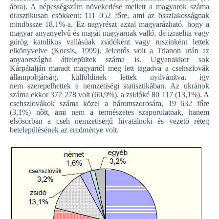
ábra). A népességszám növekedése mellett a magyarok száma
drasztikusan csökkent: 111 052 főre, ami az összlakosságnak
mindössze 18,1%-a. Ez nagyrészt azzal magyarázható, hogy a
magyar anyanyelvű és magát magyarnak valló, de izraelita vagy
görög katolikus vallásúak zsidóként vagy ruszinként lettek
elkönyvelve (Kocsis, 1999). Jelentős volt a Trianon után az
anyaországba áttelepültek száma is. Ugyanakkor sok
Kárpátalján maradt magyartól meg lett tagadva a csehszlovák
állampolgárság, külföldinek lettek nyilvánítva, így
nem szerepelhettek a nemzetiségi statisztikában. Az ukránok
száma ekkor 372 278 volt (60,9%), a zsidóké 80 117 (13,1%). A
csehszlovákok száma közel a háromszorosára, 19 632 főre
(3,1%) nőtt, ami nem a természetes szaporulatnak, hanem
elsősorban a cseh nemzetiségű hivatalnoki és vezető réteg
betelepülésének az eredménye volt.