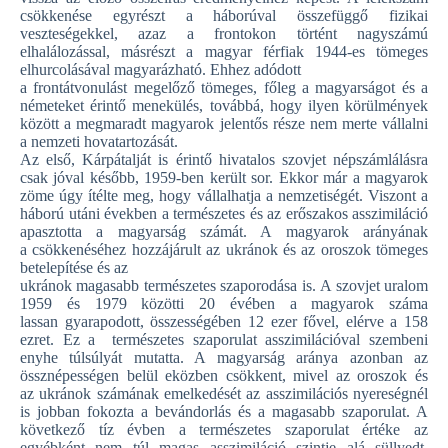
csökkenése egyrészt a háborúval összefüggő fizikai
veszteségekkel, azaz a frontokon történt nagyszámú
elhalálozással, másrészt a magyar férfiak 1944-es tömeges
elhurcolásával magyarázható. Ehhez adódott
a frontátvonulást megelőző tömeges, főleg a magyarságot és a
németeket érintő menekülés, továbbá, hogy ilyen körülmények
között a megmaradt magyarok jelentős része nem merte vállalni
a nemzeti hovatartozását.
Az első, Kárpátalját is érintő hivatalos szovjet népszámlálásra
csak jóval később, 1959-ben került sor. Ekkor már a magyarok
zöme úgy ítélte meg, hogy vállalhatja a nemzetiségét. Viszont a
háború utáni években a természetes és az erőszakos asszimiláció
apasztotta a magyarság számát. A magyarok arányának
a csökkenéséhez hozzájárult az ukránok és az oroszok tömeges
betelepítése és az
ukránok magasabb természetes szaporodása is. A szovjet uralom
1959 és 1979 közötti 20 évében a magyarok száma
lassan gyarapodott, összességében 12 ezer fővel, elérve a 158
ezret. Ez a természetes szaporulat asszimilációval szembeni
enyhe túlsúlyát mutatta. A magyarság aránya azonban az
össznépességen belül eközben csökkent, mivel az oroszok és
az ukránok számának emelkedését az asszimilációs nyereségnél
is jobban fokozta a bevándorlás és a magasabb szaporulat. A
következő tíz évben a természetes szaporulat értéke az
egyébként nem túl magas asszimiláció szintje alá süllyedt,