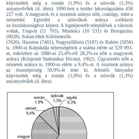
képviseltek még a román (1,9%) és a szlovák (1,3%)
anyanyelvűek (4. ábra). 1890-ben a terület lakosságszáma 458
227 volt. A magyarok és a ruszinok aránya nőtt, csakúgy, mint a
németeké. Egyedül a szlovákok aránya csökkent
az összlakossághoz képest. A legnépesebb települések a városok
voltak, Ungvár (11 793), Munkács (10 531) és Beregszász
(9028). Sokan éltek Kőrösmezőn
(7620), Huszton (7461), Nagyszőlősön (5187) és Rahón (5056)
is. 1900-ra Kárpátalja népességének a száma elérte az 529 993-
at, miközben az 1880-as 25,4%-ról 28,2%-ra nőtt a magyarok
aránya (Központi Statisztikai Hivatal, 1902). Úgyszintén nőtt a
németek aránya is, 1900-ra elérte a 9,4%-ot. A ruszinok aránya
az össznépesség 58,9%-át tette ki. Jelentős hányadot
képviseltek még a román (1,9%) és a szlovák (1,3%)
anyanyelvűek (4. ábra).