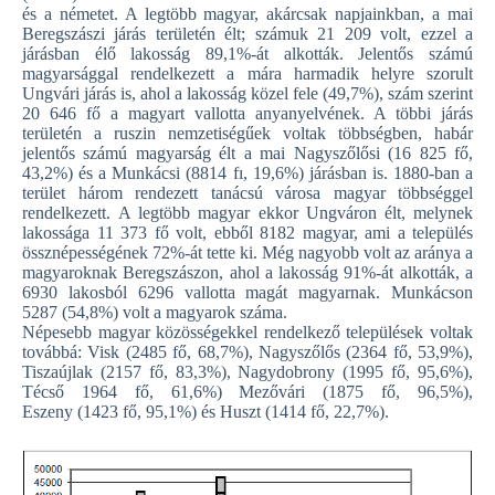
és a németet. A legtöbb magyar, akárcsak napjainkban, a mai
Beregszászi járás területén élt; számuk 21 209 volt, ezzel a
járásban élő lakosság 89,1%-át alkották. Jelentős számú
magyarsággal rendelkezett a mára harmadik helyre szorult
Ungvári járás is, ahol a lakosság közel fele (49,7%), szám szerint
20 646 fő a magyart vallotta anyanyelvének. A többi járás
területén a ruszin nemzetiségűek voltak többségben, habár
jelentős számú magyarság élt a mai Nagyszőlősi (16 825 fő,
43,2%) és a Munkácsi (8814 fı, 19,6%) járásban is. 1880-ban a
terület három rendezett tanácsú városa magyar többséggel
rendelkezett. A legtöbb magyar ekkor Ungváron élt, melynek
lakossága 11 373 fő volt, ebből 8182 magyar, ami a település
össznépességének 72%-át tette ki. Még nagyobb volt az aránya a
magyaroknak Beregszászon, ahol a lakosság 91%-át alkották, a
6930 lakosból 6296 vallotta magát magyarnak. Munkácson
5287 (54,8%) volt a magyarok száma.
Népesebb magyar közösségekkel rendelkező települések voltak
továbbá: Visk (2485 fő, 68,7%), Nagyszőlős (2364 fő, 53,9%),
Tiszaújlak (2157 fő, 83,3%), Nagydobrony (1995 fő, 95,6%),
Técső 1964 fő, 61,6%) Mezővári (1875 fő, 96,5%),
Eszeny (1423 fő, 95,1%) és Huszt (1414 fő, 22,7%).