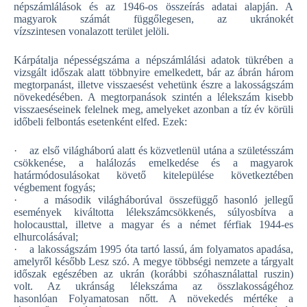
népszámlálások és az 1946-os összeírás adatai alapján. A
magyarok számát függőlegesen, az ukránokét
vízszintesen vonalazott terület jelöli.
Kárpátalja népességszáma a népszámlálási adatok tükrében a
vizsgált időszak alatt többnyire emelkedett, bár az ábrán három
megtorpanást, illetve visszaesést vehetünk észre a lakosságszám
növekedésében. A megtorpanások szintén a lélekszám kisebb
visszaeséseinek felelnek meg, amelyeket azonban a tíz év körüli
időbeli felbontás esetenként elfed. Ezek:
· az első világháború alatt és közvetlenül utána a születésszám
csökkenése, a halálozás emelkedése és a magyarok
határmódosulásokat követő kitelepülése következtében
végbement fogyás;
· a második világháborúval összefüggő hasonló jellegű
események kiváltotta lélekszámcsökkenés, súlyosbítva a
holocausttal, illetve a magyar és a német férfiak 1944-es
elhurcolásával;
· a lakosságszám 1995 óta tartó lassú, ám folyamatos apadása,
amelyről később Lesz szó. A megye többségi nemzete a tárgyalt
időszak egészében az ukrán (korábbi szóhasználattal ruszin)
volt. Az ukránság lélekszáma az összlakosságéhoz
hasonlóan Folyamatosan nőtt. A növekedés mértéke a