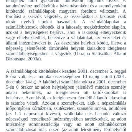
rendjének főbb gyakorlati tudnivalóit foglaltuk össze. A
tanulmányhoz mellékeltük a háztartásonként és a személyenként
kitöltendő számlálólapok magyarra fordított változatát. A
fordítást a szerzők végezték, az összeíráskor a biztosok csak
ukrán nyelvű lapokat használtak. A számlálólapokat a
számlálóbiztosok töltötték ki a lakosság megkérdezése alapján,
azokat a helyiségeket bejárva, ahol a lakosság elhelyezkedik
vagy elhelyezkedhet, beleértve a vállalatokat, szervezeteket és
állami intézményeket is. Az összeírást helyhez kötött, illetve a
népesség jelentősebb tömörülési helyein kialakított ideiglenes
számlálóhelyiségekben is végezték (Ukrajna Statisztikai Állami
Bizottsága, 2003a).
A számlálólapok kitöltésének kezdete 2001. december 5. reggel
8 óra volt, és a munka összességében 10 napig tartott (2001.
december 14-ig). A lakóhelyi számlálólapokba a 2001. december
5-én 0 órakor az adott helyiségben jelenlévő minden személy
adatai bekerültek, az ideiglenesen ott tartózkodókat is
beleértve. Azonkívül, az ideiglenesen távolélő állandó lakosokat
is számba vették. Azokat a személyeket, akik a népszámlálás
időpontjában kórházban, szülészeten, szanatóriumban, üdülőben
(az 1–2 naposokat kivéve), szállodában és hasonló változó
népességgel rendelkező intézményekben tartózkodtak, az adott
intézmény adminisztrációja vagy az adott számlálókörzet
számlálóbiztosai írták össze (az adott létesítmény férőhelyétől