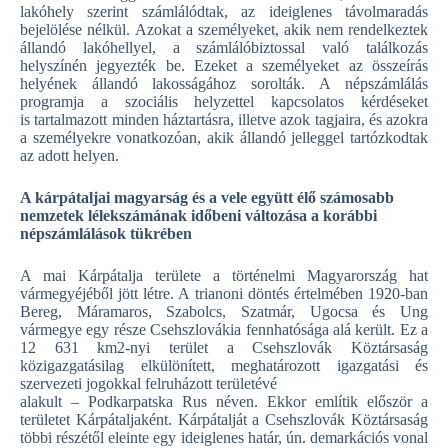
lakóhely szerint számlálódtak, az ideiglenes távolmaradás
bejelölése nélkül. Azokat a személyeket, akik nem rendelkeztek
állandó lakóhellyel, a számlálóbiztossal való találkozás
helyszínén jegyezték be. Ezeket a személyeket az összeírás
helyének állandó lakosságához sorolták. A népszámlálás
programja a szociális helyzettel kapcsolatos kérdéseket
is tartalmazott minden háztartásra, illetve azok tagjaira, és azokra
a személyekre vonatkozóan, akik állandó jelleggel tartózkodtak
az adott helyen.
A kárpátaljai magyarság és a vele együtt élő számosabb
nemzetek lélekszámának időbeni változása a korábbi
népszámlálások tükrében
A mai Kárpátalja területe a történelmi Magyarország hat
vármegyéjéből jött létre. A trianoni döntés értelmében 1920-ban
Bereg, Máramaros, Szabolcs, Szatmár, Ugocsa és Ung
vármegye egy része Csehszlovákia fennhatósága alá került. Ez a
12 631 km2-nyi terület a Csehszlovák Köztársaság
közigazgatásilag elkülönített, meghatározott igazgatási és
szervezeti jogokkal felruházott területévé
alakult – Podkarpatska Rus néven. Ekkor említik először a
területet Kárpátaljaként. Kárpátalját a Csehszlovák Köztársaság
többi részétől eleinte egy ideiglenes határ, ún. demarkációs vonal