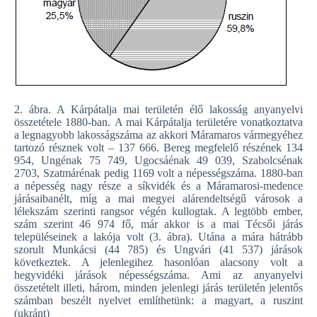
2. ábra. A Kárpátalja mai területén élő lakosság anyanyelvi
összetétele 1880-ban. A mai Kárpátalja területére vonatkoztatva
a legnagyobb lakosságszáma az akkori Máramaros vármegyéhez
tartozó résznek volt – 137 666. Bereg megfelelő részének 134
954, Ungénak 75 749, Ugocsáénak 49 039, Szabolcsénak
2703, Szatmárénak pedig 1169 volt a népességszáma. 1880-ban
a népesség nagy része a síkvidék és a Máramarosi-medence
járásaibanélt, míg a mai megyei alárendeltségű városok a
lélekszám szerinti rangsor végén kullogtak. A legtöbb ember,
szám szerint 46 974 fő, már akkor is a mai Técsői járás
településeinek a lakója volt (3. ábra). Utána a mára hátrább
szorult Munkácsi (44 785) és Ungvári (41 537) járások
következtek. A jelenlegihez hasonlóan alacsony volt a
hegyvidéki járások népességszáma. Ami az anyanyelvi
összetételt illeti, három, minden jelenlegi járás területén jelentős
számban beszélt nyelvet említhetünk: a magyart, a ruszint
(ukránt)