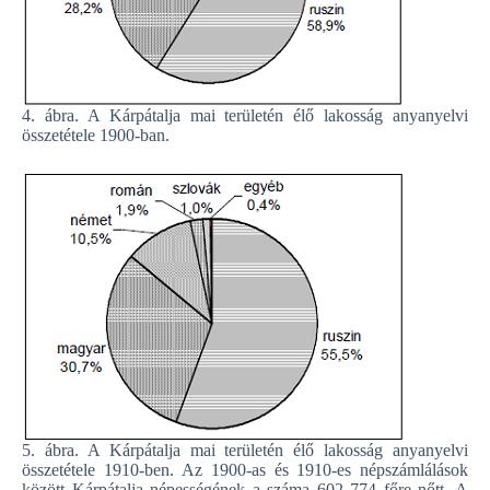
4. ábra. A Kárpátalja mai területén élő lakosság anyanyelvi
összetétele 1900-ban.
5. ábra. A Kárpátalja mai területén élő lakosság anyanyelvi
összetétele 1910-ben. Az 1900-as és 1910-es népszámlálások
között Kárpátalja népességének a száma 602 774 főre nőtt. A