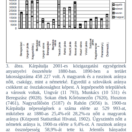
3. ábra. Kárpátalja 2001-es közigazgatási egységeinek
anyanyelvi összetétele 1880-ban. 1890-ben a terület
lakosságszáma 458 227 volt. A magyarok és a ruszinok aránya
nőtt, csakúgy, mint a németeké. Egyedül a szlovákok aránya
csökkent az összlakossághoz képest. A legnépesebb települések
a városok voltak, Ungvár (11 793), Munkács (10 531) és
Beregszász (9028). Sokan éltek Kőrösmezőn (7620), Huszton
(7461), Nagyszőlősön (5187) és Rahón (5056) is. 1900-ra
Kárpátalja népességének a száma elérte az 529 993-at,
miközben az 1880-as 25,4%-ról 28,2%-ra nőtt a magyarok
aránya (Központi Statisztikai Hivatal, 1902). Úgyszintén nőtt a
németek aránya is, 1900-ra elérte a 9,4%-ot. A ruszinok aránya
az össznépesség 58,9%-át tette ki. Jelentős hányadot