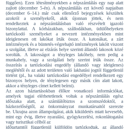
függően). Ezen létesítményekben a népszámlálás egy nap alatt
zajlott (december 5-én). A népszámlálás ezt követő napjaiban
(december 6–14.) már csak ellenőrző bejegyzések készültek
azokról a személyekről, akik újonnan jöttek, és nem
rendelkeztek a népszámlálásban való részvételt igazoló
bizonylattal. A kórházakban, szállodákban, üdülőhelyeken
tartózkodó személyeket a nevezett intézményekben mint
ideiglenesen ott lakókat írták össze. A katonákat, a zárt
intézmények és a büntetés-végrehajtó intézmények lakóit viszont
a szolgálat, illetve az elzárás helye szerinti állandó lakosok közé
sorolták. A lakosságot a tényleges lakóhely, nem pedig a
munkahely, vagy a szolgálati hely szerint írták össze. Az
összeírás a tartózkodási engedély (állandó vagy ideiglenes)
meglététől és az adott területen való lakhatási jogtól függetlenül
történt (pl., ha valaki tartózkodási engedéllyel rendelkezett egy
bizonyos helyen, de ténylegesen egy másik cím alatt lakott,
akkor a tényleges címet kellett beírni).
Az azon háztartásokban élőkre vonatkozó információkat,
amelyek tagjai elérhetetlenek voltak a népszámlálás egész
időszaka alatt, a számlálóbiztos a szomszédoktól, a
házkezelőségtől, az önkormányzat munkatársaitól szerezte
be. Ukrajna azon állampolgárai, akik kiküldetés miatt kevesebb,
mint egy évig, illetve nyaralási, gyógykezelési, rokonlátogatási
vagy turisztikai célból az
időtartamtól függetlenül külföldön tartózkodtak, az állandó