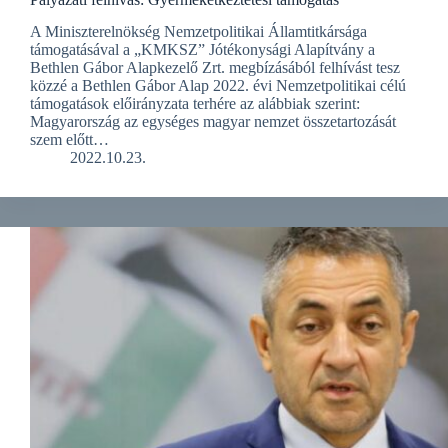
A Miniszterelnökség Nemzetpolitikai Államtitkársága
támogatásával a „KMKSZ” Jótékonysági Alapítvány a
Bethlen Gábor Alapkezelő Zrt. megbízásából felhívást tesz
közzé a Bethlen Gábor Alap 2022. évi Nemzetpolitikai célú
támogatások előirányzata terhére az alábbiak szerint:
Magyarország az egységes magyar nemzet összetartozását
szem előtt…
2022.10.23.