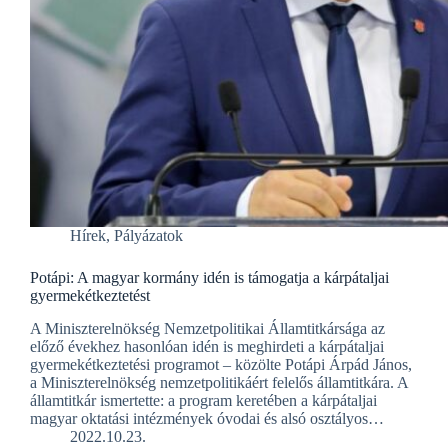
Hírek
,
Pályázatok
Potápi: A magyar kormány idén is támogatja a kárpátaljai
gyermekétkeztetést
A Miniszterelnökség Nemzetpolitikai Államtitkársága az
előző évekhez hasonlóan idén is meghirdeti a kárpátaljai
gyermekétkeztetési programot – közölte Potápi Árpád János,
a Miniszterelnökség nemzetpolitikáért felelős államtitkára. A
államtitkár ismertette: a program keretében a kárpátaljai
magyar oktatási intézmények óvodai és alsó osztályos…
2022.10.23.