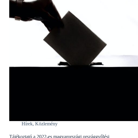
Hírek
,
Közlemény
Tájékoztató a 2022-es magyarországi országgyűlési