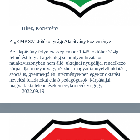
Hírek
,
Közlemény
A „KMKSZ” Jótékonysági Alapítvány közleménye
Az alapítvány folyó év szeptember 19-től október 31-ig
felmérést folytat a jelenleg semmilyen hivatalos
munkaviszonyban nem álló, ukrajnai nyugdíjjal rendelkező
kárpátaljai magyar vagy részben magyar tannyelvű oktatási,
szociális, gyermekjóléti intézményekben egykor oktatási-
nevelési feladatokat ellátó pedagógusok, kárpátaljai
magyarlakta településeken egykor egészségügyi…
2022.09.19.