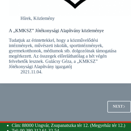
Hírek
,
Közlemény
A „KMKSZ” Jótékonysági Alapítvány közleménye
Tudatjuk az érintettekkel, hogy a közművelődési
intézmények, művészeti iskolák, sportintézmények,
gyermekotthonok, médiumok stb. dolgozóinak támogatása
megérkezett. Az összegek előreláthatólag a hét végén
felvehetők lesznek. Gulácsy Géza, a „KMKSZ”
Jótékonysági Alapítvány igazgatój
2021.11.04.
NEXT
Cím: 88000 Ungvár, Zsupanatszka tér 12. (Megyeház tér 12.)
Tel: 00 380 312 61-32-54