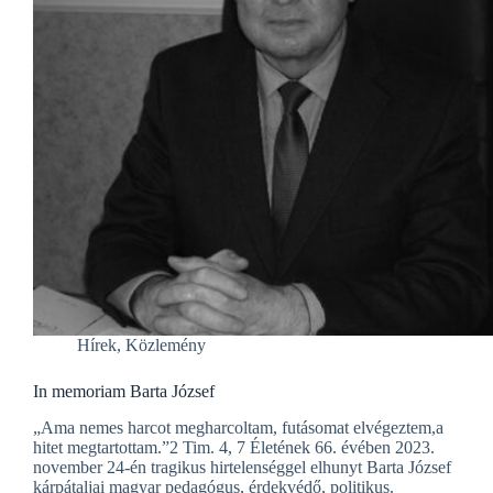
Hírek
,
Közlemény
In memoriam Barta József
„Ama nemes harcot megharcoltam, futásomat elvégeztem,a
hitet megtartottam.”2 Tim. 4, 7 Életének 66. évében 2023.
november 24-én tragikus hirtelenséggel elhunyt Barta József
kárpátaljai magyar pedagógus, érdekvédő, politikus.