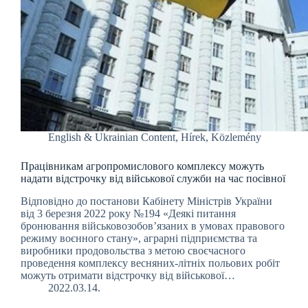
English & Ukrainian Content
,
Hírek
,
Közlemény
Працівникам агропромислового комплексу можуть
надати відстрочку від військової служби на час посівної
Відповідно до постанови Кабінету Міністрів України
від 3 березня 2022 року №194 «Деякі питання
бронювання військовозобов’язаних в умовах правового
режиму воєнного стану», аграрні підприємства та
виробники продовольства з метою своєчасного
проведення комплексу весняних-літніх польових робіт
можуть отримати відстрочку від військової…
2022.03.14.