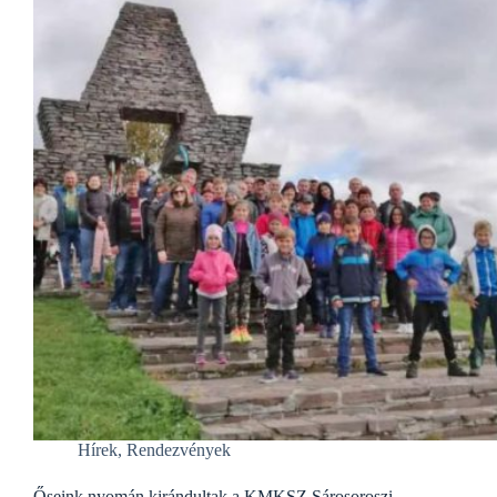
Hírek
,
Rendezvények
Őseink nyomán kirándultak a KMKSZ Sárosoroszi