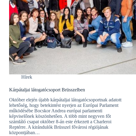
Hírek
Kárpátaljai látogatócsoport Brüsszelben
Október elején újabb kárpátaljai látogatócsoportnak adatott
lehetőség, hogy betekintést nyerjen az Európai Parlament
működésébe Bocskor Andrea európai parlamenti
képviselőnek köszönhetően. A több mint negyven főt
számláló csapat október 8-án este érkezett a Charleroi
Reptérre. A kirándulók Brüsszel fővárosi régiójának
központjában…