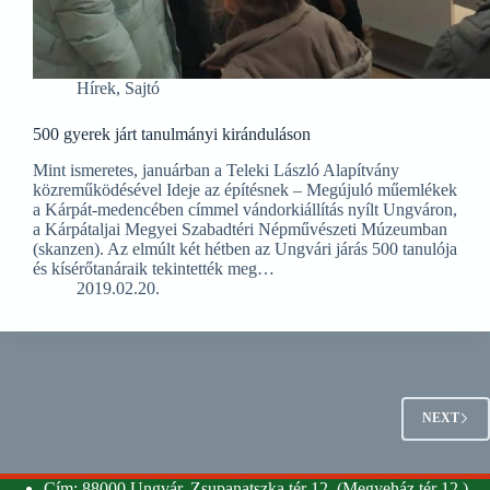
Hírek
,
Sajtó
500 gyerek járt tanulmányi kiránduláson
Mint ismeretes, januárban a Teleki László Alapítvány
közreműködésével Ideje az építésnek – Megújuló műemlékek
a Kárpát-medencében címmel vándorkiállítás nyílt Ungváron,
a Kárpátaljai Megyei Szabadtéri Népművészeti Múzeumban
(skanzen). Az elmúlt két hétben az Ungvári járás 500 tanulója
és kísérőtanáraik tekintették meg…
2019.02.20.
NEXT
Cím: 88000 Ungvár, Zsupanatszka tér 12. (Megyeház tér 12.)