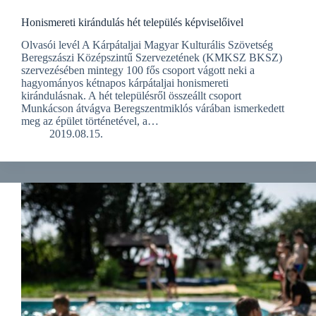
Honismereti kirándulás hét település képviselőivel
Olvasói levél A Kárpátaljai Magyar Kulturális Szövetség
Beregszászi Középszintű Szervezetének (KMKSZ BKSZ)
szervezésében mintegy 100 fős csoport vágott neki a
hagyományos kétnapos kárpátaljai honismereti
kirándulásnak. A hét településről összeállt csoport
Munkácson átvágva Beregszentmiklós várában ismerkedett
meg az épület történetével, a…
2019.08.15.