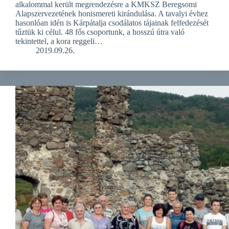
alkalommal került megrendezésre a KMKSZ Beregsomi
Alapszervezetének honismereti kirándulása. A tavalyi évhez
hasonlóan idén is Kárpátalja csodálatos tájainak felfedezését
tűztük ki célul. 48 fős csoportunk, a hosszú útra való
tekintettel, a kora reggeli…
2019.09.26.