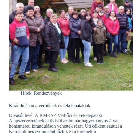
Hírek
,
Rendezvények
Kiránduláson a verbőciek és feketepatakiak
Olvasói levél А KMKSZ Verbőci és Feketepataki
Alapszervezetének aktivistái az immár hagyományossá vált
honismereti kiránduláson vehettek részt. Úti célként ezúttal a
Kárpátok hegyvonulatait tűztük ki a történelmi