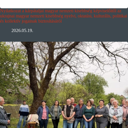
Nyilatkozat a kárpátaljai magyar nemzeti kisebbség képviselőitől az
ukrajnai magyar nemzeti kisebbség nyelvi, oktatási, kulturális, politikai
és kollektív jogainak biztosításáról
2026.05.19.