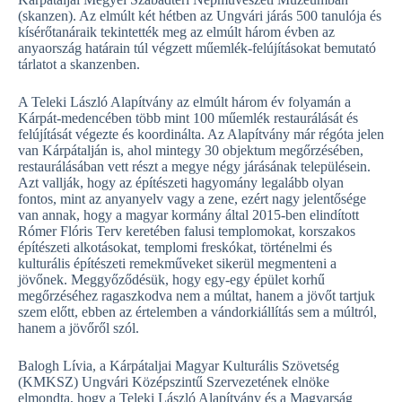
(skanzen). Az elmúlt két hétben az Ungvári járás 500 tanulója és
kísérőtanáraik tekintették meg az elmúlt három évben az
anyaország határain túl végzett műemlék-felújításokat bemutató
tárlatot a skanzenben.
A Teleki László Alapítvány az elmúlt három év folyamán a
Kárpát-medencében több mint 100 műemlék restaurálását és
felújítását végezte és koordinálta. Az Alapítvány már régóta jelen
van Kárpátalján is, ahol mintegy 30 objektum megőrzésében,
restaurálásában vett részt a megye négy járásának településein.
Azt vallják, hogy az építészeti hagyomány legalább olyan
fontos, mint az anyanyelv vagy a zene, ezért nagy jelentősége
van annak, hogy a magyar kormány által 2015-ben elindított
Rómer Flóris Terv keretében falusi templomokat, korszakos
építészeti alkotásokat, templomi freskókat, történelmi és
kulturális építészeti remekműveket sikerül megmenteni a
jövőnek. Meggyőződésük, hogy egy-egy épület korhű
megőrzéséhez ragaszkodva nem a múltat, hanem a jövőt tartjuk
szem előtt, ebben az értelemben a vándorkiállítás sem a múltról,
hanem a jövőről szól.
Balogh Lívia, a Kárpátaljai Magyar Kulturális Szövetség
(KMKSZ) Ungvári Középszintű Szervezetének elnöke
elmondta, hogy a Teleki László Alapítvány és a Magyarság