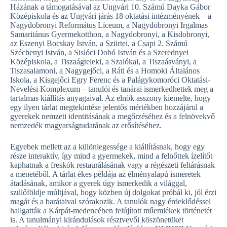
Házának a támogatásával az Ungvári 10. Számú Dayka Gábor
Középiskola és az Ungvári járás 18 oktatási intézményének – a
Nagydobronyi Református Líceum, a Nagydobronyi Irgalmas
Samaritánus Gyermekotthon, a Nagydobronyi, a Kisdobronyi,
az Eszenyi Bocskay István, a Szürtei, a Csapi 2. Számú
Széchenyi István, a Sislóci Dobó István és a Szerednyei
Középiskola, a Tiszaágteleki, a Szalókai, a Tiszaásványi, a
Tiszasalamoni, a Nagygejőci, a Ráti és a Homoki Általános
Iskola, a Kisgejőci Egry Ferenc és a Palágykomoróci Oktatási-
Nevelési Komplexum – tanulói és tanárai ismerkedhettek meg a
tartalmas kiállítás anyagaival. Az elnök asszony kiemelte, hogy
egy ilyen tárlat megtekintése jelentős mértékben hozzájárul a
gyerekek nemzeti identitásának a megőrzéséhez és a felnövekvő
nemzedék magyarságtudatának az erősítéséhez.
Egyebek mellett az a különlegessége a kiállításnak, hogy egy
része interaktív, így mind a gyermekek, mind a felnőttek ízelítőt
kaphatnak a freskók restaurálásának vagy a régészeti feltárásnak
a menetéből. A tárlat ékes példája az élményalapú ismeretek
átadásának, amikor a gyerek úgy ismerkedik a világgal,
szülőföldje múltjával, hogy közben új dolgokat próbál ki, jól érzi
magát és a barátaival szórakozik. A tanulók nagy érdeklődéssel
hallgatták a Kárpát-medencében felújított műemlékek történetét
is. A tanulmányi kirándulások résztvevői köszönetüket