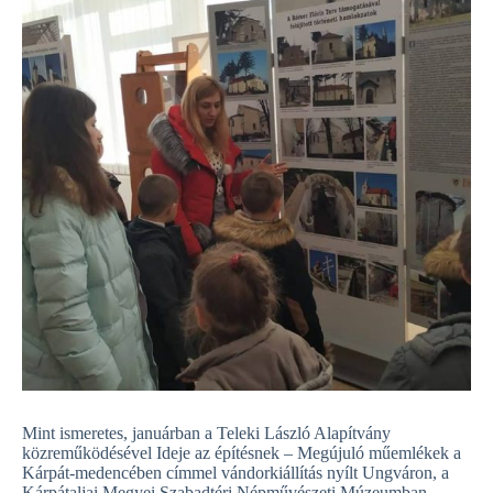
Mint ismeretes, januárban a Teleki László Alapítvány
közreműködésével Ideje az építésnek – Megújuló műemlékek a
Kárpát-medencében címmel vándorkiállítás nyílt Ungváron, a
Kárpátaljai Megyei Szabadtéri Népművészeti Múzeumban