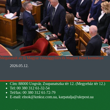
Megalakult az új Magyar Országgyűlés és Magyar Péter kormánya
2026.05.12.
Cím: 88000 Ungvár, Zsupanatszka tér 12. (Megyeház tér 12.)
Tel: 00 380 312 61-32-54
Tel/fax: 00 380 312 61-72-79
E-mail:
elnok@kmksz.com.ua
,
karpatalja@ukrpost.ua