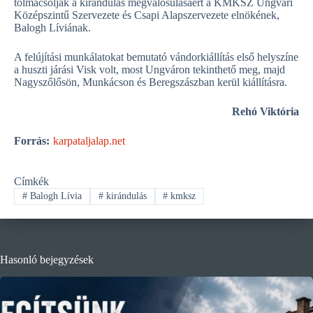
tolmácsolják a kirándulás megvalósulásáért a KMKSZ Ungvári
Középszintű Szervezete és Csapi Alapszervezete elnökének,
Balogh Líviának.
A felújítási munkálatokat bemutató vándorkiállítás első helyszíne
a huszti járási Visk volt, most Ungváron tekinthető meg, majd
Nagyszőlősön, Munkácson és Beregszászban kerül kiállításra.
Rehó Viktória
Forrás:
karpataljalap.net
Címkék
#
Balogh Lívia
#
kirándulás
#
kmksz
Hasonló bejegyzések