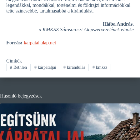
legendákkal, mondákkal, történelmi és földrajzi információkkal
tette színesebbé, tartalmasabbá a kirándulást.
Hiába András,
a KMKSZ Sárosoroszi Alapszervezetének elnöke
Forrás:
karpataljalap.net
Címkék
#
Bethlen
#
kárpátaljai
#
kirándulás
#
kmksz
Hasonló bejegyzések