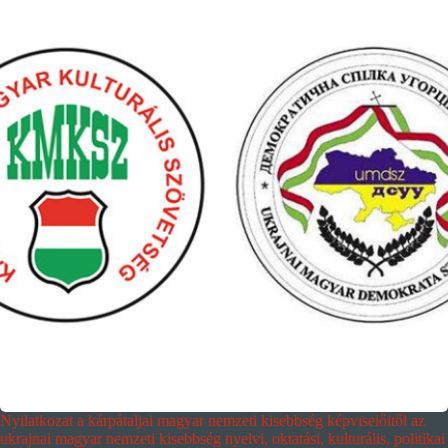
Nyilatkozat a kárpátaljai magyar nemzeti kisebbség képviselőitől az
ukrajnai magyar nemzeti kisebbség nyelvi, oktatási, kulturális, politikai