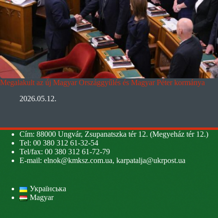
Megalakult az új Magyar Országgyűlés és Magyar Péter kormánya
2026.05.12.
Cím: 88000 Ungvár, Zsupanatszka tér 12. (Megyeház tér 12.)
Tel: 00 380 312 61-32-54
Tel/fax: 00 380 312 61-72-79
E-mail:
elnok@kmksz.com.ua
,
karpatalja@ukrpost.ua
Українська
Magyar