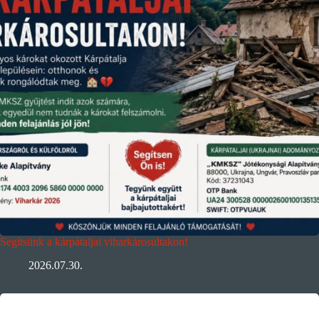
Segítsünk a kárpátaljai viharkárosultakon!
2026.07.30.