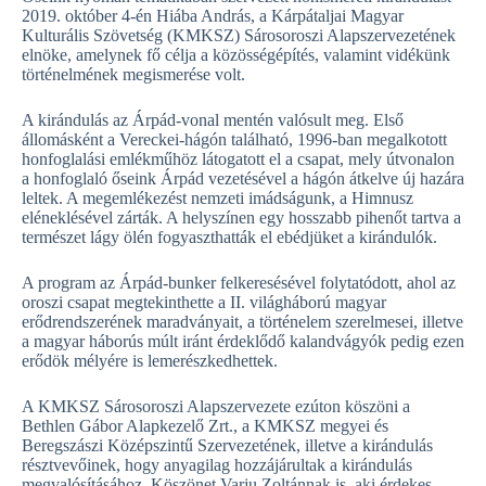
2019. október 4-én Hiába András, a Kárpátaljai Magyar
Kulturális Szövetség (KMKSZ) Sárosoroszi Alapszervezetének
elnöke, amelynek fő célja a közösségépítés, valamint vidékünk
történelmének megismerése volt.
A kirándulás az Árpád-vonal mentén valósult meg. Első
állomásként a Vereckei-hágón található, 1996-ban megalkotott
honfoglalási emlékműhöz látogatott el a csapat, mely útvonalon
a honfoglaló őseink Árpád vezetésével a hágón átkelve új hazára
leltek. A megemlékezést nemzeti imádságunk, a Himnusz
eléneklésével zárták. A helyszínen egy hosszabb pihenőt tartva a
természet lágy ölén fogyaszthatták el ebédjüket a kirándulók.
A program az Árpád-bunker felkeresésével folytatódott, ahol az
oroszi csapat megtekinthette a II. világháború magyar
erődrendszerének maradványait, a történelem szerelmesei, illetve
a magyar háborús múlt iránt érdeklődő kalandvágyók pedig ezen
erődök mélyére is lemerészkedhettek.
A KMKSZ Sárosoroszi Alapszervezete ezúton köszöni a
Bethlen Gábor Alapkezelő Zrt., a KMKSZ megyei és
Beregszászi Középszintű Szervezetének, illetve a kirándulás
résztvevőinek, hogy anyagilag hozzájárultak a kirándulás
megvalósításához. Köszönet Varju Zoltánnak is, aki érdekes