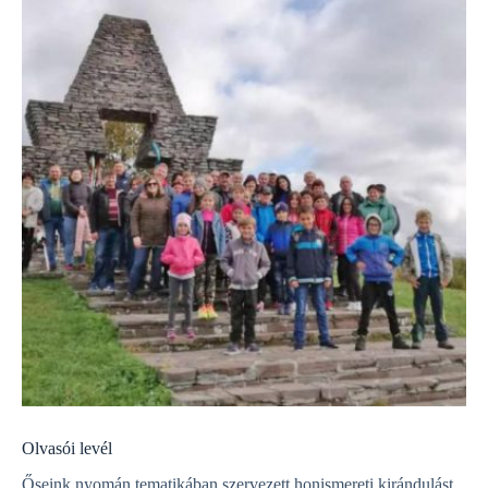
Olvasói levél
Őseink nyomán tematikában szervezett honismereti kirándulást