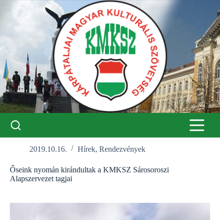
Skip
to
content
2019.10.16.
Hírek
,
Rendezvények
Őseink nyomán kirándultak a KMKSZ Sárosoroszi
Alapszervezet tagjai