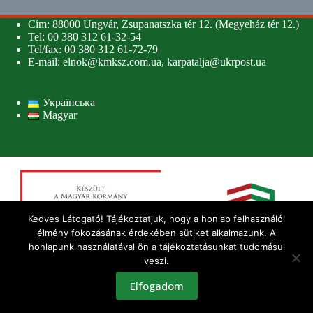
Cím: 88000 Ungvár, Zsupanatszka tér 12. (Megyeház tér 12.)
Tel: 00 380 312 61-32-54
Tel/fax: 00 380 312 61-72-79
E-mail:
elnok@kmksz.com.ua
,
karpatalja@ukrpost.ua
Українська
Magyar
Kedves Látogató! Tájékoztatjuk, hogy a honlap felhasználói
élmény fokozásának érdekében sütiket alkalmazunk. A
honlapunk használatával ön a tájékoztatásunkat tudomásul
veszi.
Elfogadom