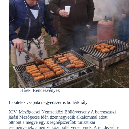
Hírek
,
Rendezvények
Lakitelek csapata negyedszer is böllérkirály
XIV. Mezőgecsei Nemzetközi Böllérverseny A beregszászi
járási Mezőgecse idén tizennegyedik alkalommal adott
otthont a megye egyik legnépszerűbb turisztikai
eseményének, a nemzetközi böllérversenynek. A rendezvény