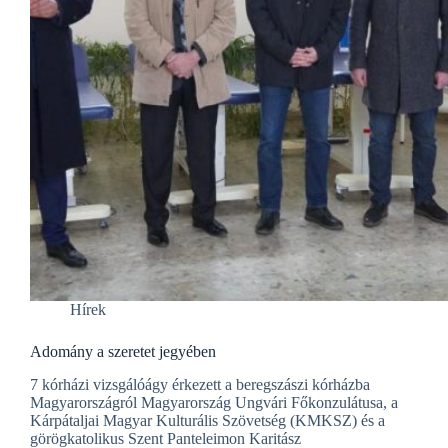
Hírek
Adomány a szeretet jegyében
7 kórházi vizsgálóágy érkezett a beregszászi kórházba
Magyarországról Magyarország Ungvári Főkonzulátusa, a
Kárpátaljai Magyar Kulturális Szövetség (KMKSZ) és a
görögkatolikus Szent Panteleimon Karitász