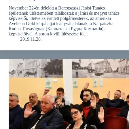
November 22-én délelőtt a Beregszászi Járási Tanács
épületének üléstermében találkoztak a járási és megyei tanács
képviselői, illetve az érintett polgármesterek, az amerikai
Avellena Gold kárpátaljai leányvállalatának, a Karpatszka
Rudna Társaságnak (Карпатська Рудна Компанія) a
képviselőivel. A soron kívüli ülésezése fő…
2019.11.28.