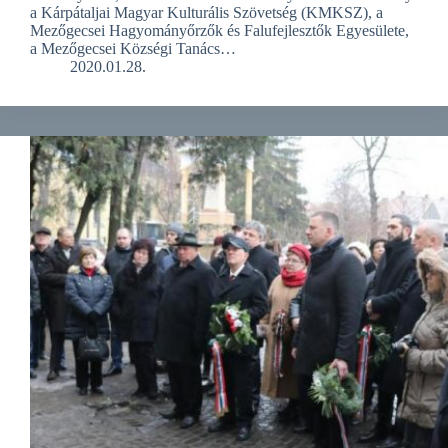
a Kárpátaljai Magyar Kulturális Szövetség (KMKSZ), a
Mezőgecsei Hagyományőrzők és Falufejlesztők Egyesülete,
a Mezőgecsei Községi Tanács…
2020.01.28.