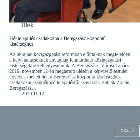
Hírek
Hét település csatlakozna a Beregszász központú
kistérséghez
Az ukrajnai közigazgatási reformban előírtaknak megfelelően
a helyi tanácsoknak anyagilag fenntartható közigazgatási
kistérségekbe kell egyesülniük. A Beregszászi Városi Tanács
2019. november 12-én megtartott ülésén a képviselő-testület
egyebek mellett hét, a Beregszász központú kistérséghez
csatlakozni szándékozó településről szavazott. Babják Zoltán,
Beregszász…
2019.11.12.
NEXT