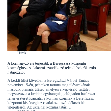
Hírek
A kormányzó elé terjesztik a Beregszász központú
kistérséghez csatlakozni szándékozó településekről szóló
határozatot
A keddi ülést követően a Beregszászi Városi Tanács
november 15-én, pénteken tartotta meg ülésszakának
második plenáris ülését, amelyen a képviselő-testület
megszavazta a kedden egyhangúlag elfogadott határozat
felterjesztését Kárpátalja kormányzójának a Beregszász
központú kistérséghez csatlakozni szándékozó hét
településről. Az ukrajnai közigazgatási…