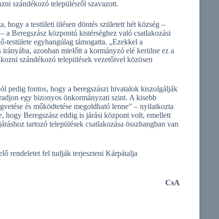
zni szándékozó településről szavazott.
 hogy a testületi ülésen döntés született hét község –
– a Beregszász központú kistérséghez való csatlakozási
lő-testülete egyhangúlag támogatta. „Ezekkel a
s irányába, azonban mielőtt a kormányzó elé kerülne ez a
tlakozni szándékozó települések vezetőivel közösen
 pedig fontos, hogy a beregszászi hivatalok kiszolgálják
radjon egy bizonyos önkormányzati szint. A kisebb
gvetése és működtetése megoldható lenne” – nyilatkozta
hogy Beregszász eddig is járási központ volt, emellett
járáshoz tartozó települések csatlakozása összhangban van
 rendeletet fel tudják terjeszteni Kárpátalja
CsA