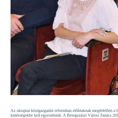
Az ukrajnai közigazgatási reformban előírtaknak megfelelően a h
kistérségekbe kell egyesülniük. A Beregszászi Városi Tanács 201