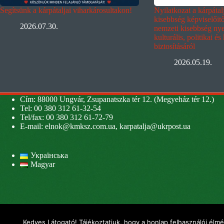
Segítsünk a kárpátaljai viharkárosultakon!
Nyilatkozat a kárpáta
kisebbség képviselőit
2026.07.30.
nemzeti kisebbség nyel
kulturális, politikai és
biztosításáról
2026.05.19.
Cím: 88000 Ungvár, Zsupanatszka tér 12. (Megyeház tér 12.)
Tel: 00 380 312 61-32-54
Tel/fax: 00 380 312 61-72-79
E-mail:
elnok@kmksz.com.ua
,
karpatalja@ukrpost.ua
Українська
Magyar
Kedves Látogató! Tájékoztatjuk, hogy a honlap felhasználói élm