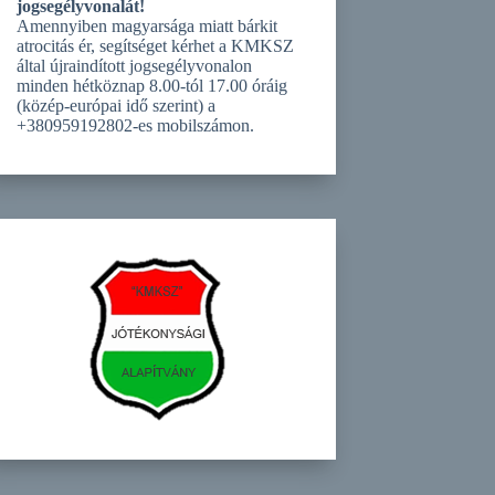
jogsegélyvonalát!
Amennyiben magyarsága miatt bárkit
atrocitás ér, segítséget kérhet a KMKSZ
által újraindított jogsegélyvonalon
minden hétköznap 8.00-tól 17.00 óráig
(közép-európai idő szerint) a
+380959192802-es mobilszámon.