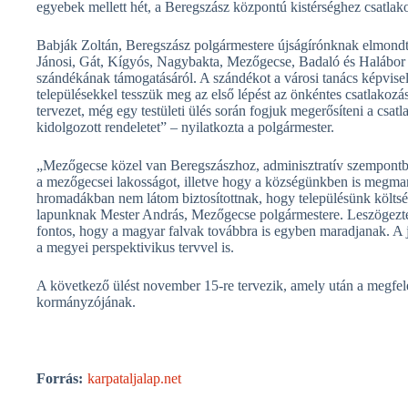
egyebek mellett hét, a Beregszász központú kistérséghez csatlako
Babják Zoltán, Beregszász polgármestere újságírónknak elmondta,
Jánosi, Gát, Kígyós, Nagybakta, Mezőgecse, Badaló és Halábor 
szándékának támogatásáról. A szándékot a városi tanács képvise
településekkel tesszük meg az első lépést az önkéntes csatlakozá
tervezet, még egy testületi ülés során fogjuk megerősíteni a csa
kidolgozott rendeletet” – nyilatkozta a polgármester.
„Mezőgecse közel van Beregszászhoz, adminisztratív szempontból
a mezőgecsei lakosságot, illetve hogy a községünkben is megma
hromadákban nem látom biztosítottnak, hogy településünk költsé
lapunknak Mester András, Mezőgecse polgármestere. Leszögezte, 
fontos, hogy a magyar falvak továbbra is egyben maradjanak. A 
a megyei perspektivikus tervvel is.
A következő ülést november 15-re tervezik, amely után a megfelelő
kormányzójának.
Forrás:
karpataljalap.net