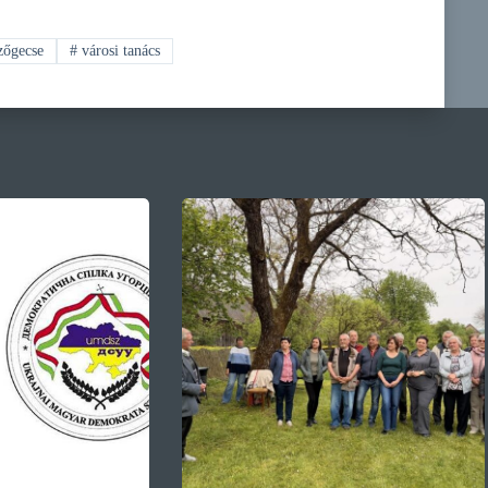
őgecse
#
városi tanács