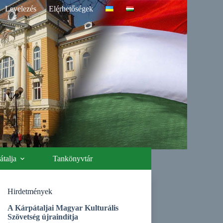
Levelezés
Elérhetőségek
talja
Tankönyvtár
Hirdetmények
A Kárpátaljai Magyar Kulturális
Szövetség újraindítja