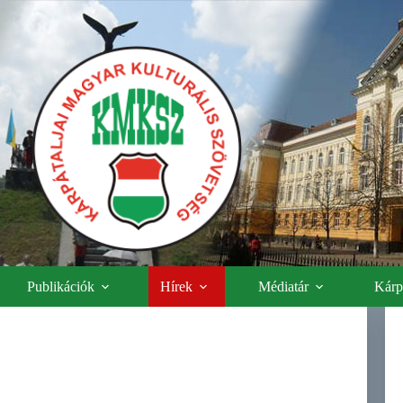
Publikációk
Hírek
Médiatár
Kárpá