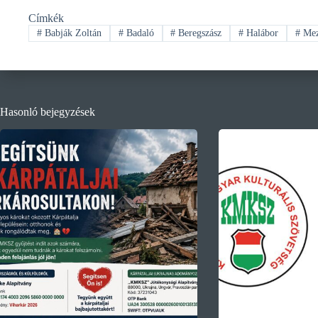
Címkék
#
Babják Zoltán
#
Badaló
#
Beregszász
#
Halábor
#
Mez
Hasonló bejegyzések