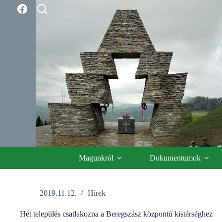
Skip
to
content
Magunkról
Dokumentumok
2019.11.12.
Hírek
Hét település csatlakozna a Beregszász központú kistérséghez