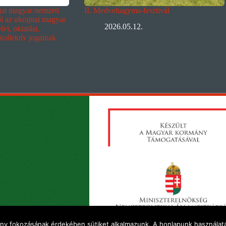
ljai magyar nemzeti
II. Medvehagyma-fesztivál
ől az ukrajnai magyar
2026.05.12.
vi, oktatási,
 kollektív jogainak
ény fokozásának érdekében sütiket alkalmazunk. A honlapunk használatá