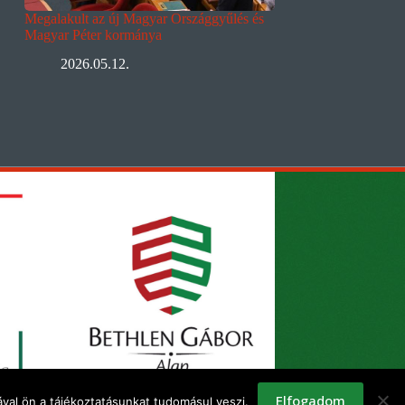
Megalakult az új Magyar Országgyűlés és
Magyar Péter kormánya
2026.05.12.
Elfogadom
val ön a tájékoztatásunkat tudomásul veszi.