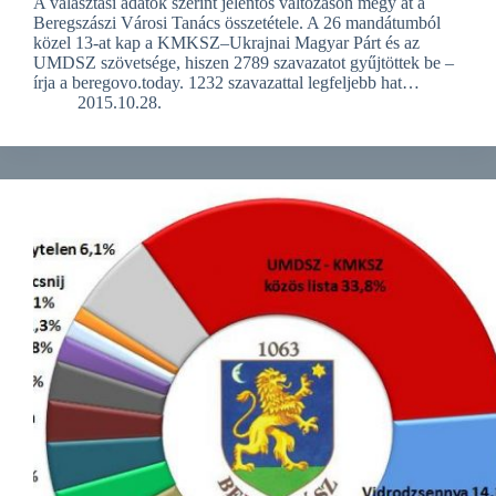
A választási adatok szerint jelentős változáson megy át a
Beregszászi Városi Tanács összetétele. A 26 mandátumból
közel 13-at kap a KMKSZ–Ukrajnai Magyar Párt és az
UMDSZ szövetsége, hiszen 2789 szavazatot gyűjtöttek be –
írja a beregovo.today. 1232 szavazattal legfeljebb hat…
2015.10.28.