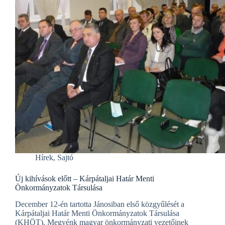
Hírek
,
Sajtó
Új kihívások előtt – Kárpátaljai Határ Menti
Önkormányzatok Társulása
December 12-én tartotta Jánosiban első közgyűlését a
Kárpátaljai Határ Menti Önkormányzatok Társulása
(KHÖT). Megyénk magyar önkormányzati vezetőinek