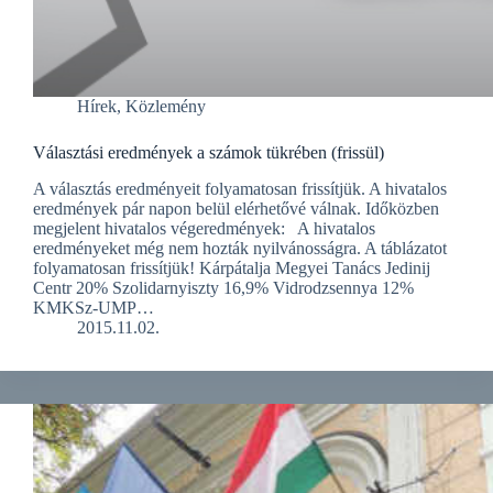
Hírek
,
Közlemény
Választási eredmények a számok tükrében (frissül)
A választás eredményeit folyamatosan frissítjük. A hivatalos
eredmények pár napon belül elérhetővé válnak. Időközben
megjelent hivatalos végeredmények: A hivatalos
eredményeket még nem hozták nyilvánosságra. A táblázatot
folyamatosan frissítjük! Kárpátalja Megyei Tanács Jedinij
Centr 20% Szolidarnyiszty 16,9% Vidrodzsennya 12%
KMKSz-UMP…
2015.11.02.