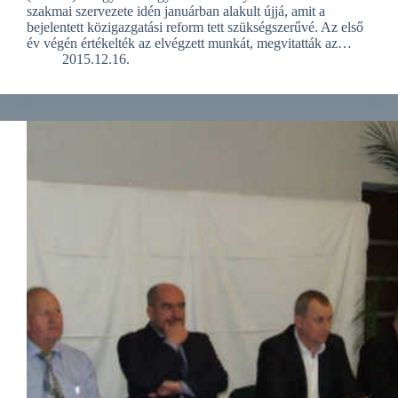
szakmai szervezete idén januárban alakult újjá, amit a
bejelentett közigazgatási reform tett szükségszerűvé. Az első
év végén értékelték az elvégzett munkát, megvitatták az…
2015.12.16.