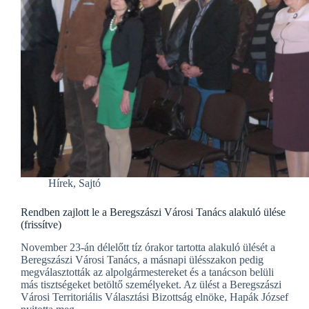
Hírek
,
Sajtó
Rendben zajlott le a Beregszászi Városi Tanács alakuló ülése
(frissítve)
November 23-án délelőtt tíz órakor tartotta alakuló ülését a
Beregszászi Városi Tanács, a másnapi ülésszakon pedig
megválasztották az alpolgármestereket és a tanácson belüli
más tisztségeket betöltő személyeket. Az ülést a Beregszászi
Városi Territoriális Választási Bizottság elnöke, Hapák József