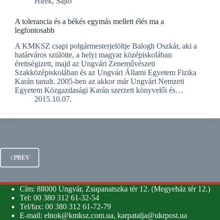
Hírek
,
Sajtó
A tolerancia és a békés egymás mellett élés ma a
legfontosabb
A KMKSZ csapi polgármesterjelöltje Balogh Oszkár, aki a
határváros szülötte, a helyi magyar középiskolában
érettségizett, majd az Ungvári Zeneművészeti
Szakközépiskolában és az Ungvári Állami Egyetem Fizika
Karán tanult. 2005-ben az akkor már Ungvári Nemzeti
Egyetem Közgazdasági Karán szerzett könyvelői és…
2015.10.07.
PREV
Cím: 88000 Ungvár, Zsupanatszka tér 12. (Megyeház tér 12.)
Tel: 00 380 312 61-32-54
Tel/fax: 00 380 312 61-72-79
E-mail:
elnok@kmksz.com.ua
,
karpatalja@ukrpost.ua