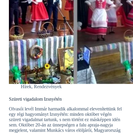
Hírek
,
Rendezvények
Szüreti vigadalom Izsnyétén
Olvasói levél Immár harmadik alkalommal elevenítettünk fel
egy régi hagyományt Izsnyétén: minden október végén
szüreti vigadalmat tartunk, s nem történt ez másképpen idén
sem. Október 20-án az ünnepségen a falu apraja-nagyja
megjelent, valamint Munkács város elöljárói, Magyarország