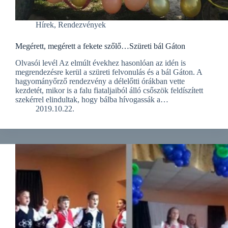
Hírek
,
Rendezvények
Megérett, megérett a fekete szőlő…Szüreti bál Gáton
Olvasói levél Az elmúlt évekhez hasonlóan az idén is
megrendezésre kerül a szüreti felvonulás és a bál Gáton. A
hagyományőrző rendezvény a délelőtti órákban vette
kezdetét, mikor is a falu fiataljaiból álló csőszök feldíszített
szekérrel elindultak, hogy bálba hívogassák a…
2019.10.22.