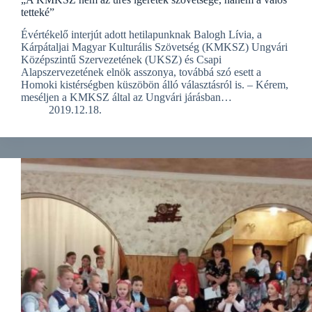
tetteké”
Évértékelő interjút adott hetilapunknak Balogh Lívia, a
Kárpátaljai Magyar Kulturális Szövetség (KMKSZ) Ungvári
Középszintű Szervezetének (UKSZ) és Csapi
Alapszervezetének elnök asszonya, továbbá szó esett a
Homoki kistérségben küszöbön álló választásról is. – Kérem,
meséljen a KMKSZ által az Ungvári járásban…
2019.12.18.