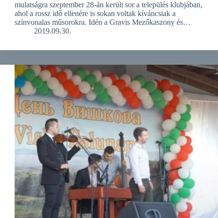
mulatságra szeptember 28-án került sor a település klubjában,
ahol a rossz idő ellenére is sokan voltak kíváncsiak a
színvonalas műsorokra. Idén a Gravis Mezőkaszony és…
2019.09.30.