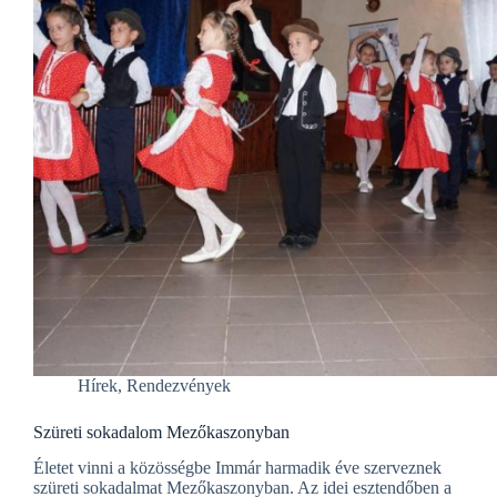
Hírek
,
Rendezvények
Szüreti sokadalom Mezőkaszonyban
Életet vinni a közösségbe Immár harmadik éve szerveznek
szüreti sokadalmat Mezőkaszonyban. Az idei esztendőben a