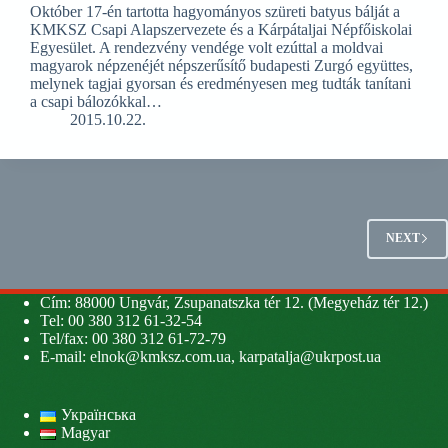
Október 17-én tartotta hagyományos szüreti batyus bálját a
KMKSZ Csapi Alapszervezete és a Kárpátaljai Népfőiskolai
Egyesület. A rendezvény vendége volt ezúttal a moldvai
magyarok népzenéjét népszerűsítő budapesti Zurgó együttes,
melynek tagjai gyorsan és eredményesen meg tudták tanítani
a csapi bálozókkal…
2015.10.22.
NEXT
Cím: 88000 Ungvár, Zsupanatszka tér 12. (Megyeház tér 12.)
Tel: 00 380 312 61-32-54
Tel/fax: 00 380 312 61-72-79
E-mail:
elnok@kmksz.com.ua
,
karpatalja@ukrpost.ua
Українська
Magyar