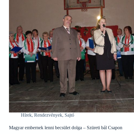
Hírek
,
Rendezvények
,
Sajtó
Magyar embernek lenni becsület dolga – Szüreti bál Csapon