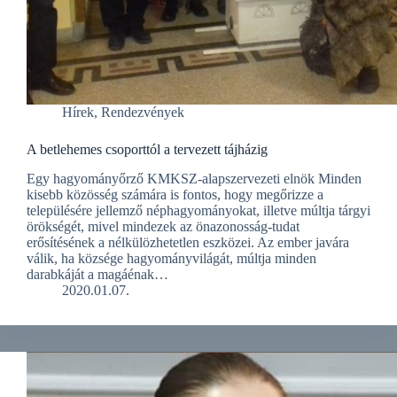
Hírek
,
Rendezvények
A betlehemes csoporttól a tervezett tájházig
Egy hagyományőrző KMKSZ-alapszervezeti elnök Minden
kisebb közösség számára is fontos, hogy megőrizze a
településére jellemző néphagyományokat, illetve múltja tárgyi
örökségét, mivel mindezek az önazonosság-tudat
erősítésének a nélkülözhetetlen eszközei. Az ember javára
válik, ha községe hagyományvilágát, múltja minden
darabkáját a magáénak…
2020.01.07.