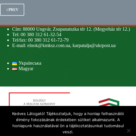
PREV
Cím: 88000 Ungvár, Zsupanatszka tér 12. (Megyeház tér 12.)
Tel: 00 380 312 61-32-54
Tel/fax: 00 380 312 61-72-79
E-mail:
elnok@kmksz.com.ua
,
karpatalja@ukrpost.ua
Українська
Magyar
Kedves Látogató! Tájékoztatjuk, hogy a honlap felhasználói
élmény fokozásának érdekében sütiket alkalmazunk. A
honlapunk használatával ön a tájékoztatásunkat tudomásul
veszi.