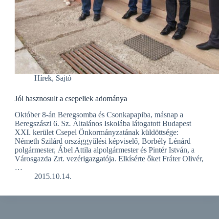
Hírek
,
Sajtó
Jól hasznosult a csepeliek adománya
Október 8-án Beregsomba és Csonkapapiba, másnap a
Beregszászi 6. Sz. Általános Iskolába látogatott Budapest
XXI. kerület Csepel Önkormányzatának küldöttsége:
Németh Szilárd országgyűlési képviselő, Borbély Lénárd
polgármester, Ábel Attila alpolgármester és Pintér István, a
Városgazda Zrt. vezérigazgatója. Elkísérte őket Fráter Olivér,
…
2015.10.14.