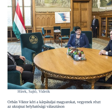
Hírek
,
Sajtó
,
Videók
Orbán Viktor kéri a kárpátaljai magyarokat, vegyenek részt
az ukrajnai helyhatósági választáson