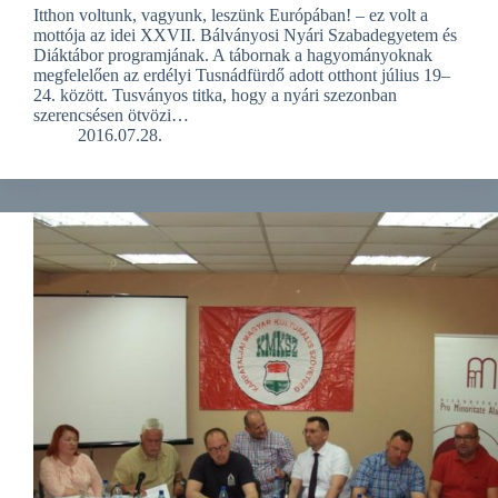
Itthon voltunk, vagyunk, leszünk Európában! – ez volt a
mottója az idei XXVII. Bálványosi Nyá­ri Szabadegyetem és
Diák­tábor programjának. A tábornak a hagyományoknak
megfelelően az erdélyi Tus­nád­fürdő adott otthont július 19–
24. között. Tusványos titka, hogy a nyári szezonban
szerencsésen ötvözi…
2016.07.28.