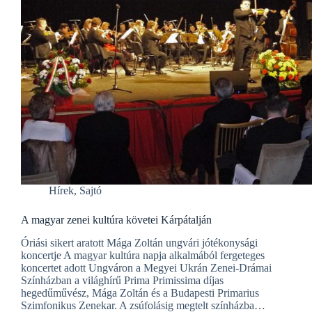
Hírek
,
Sajtó
A magyar zenei kultúra követei Kárpátalján
Óriási sikert aratott Mága Zoltán ungvári jótékonysági
koncertje A magyar kultúra napja alkalmából fergeteges
koncertet adott Ungváron a Megyei Ukrán Zenei-Drámai
Színházban a világhírű Prima Primissima díjas
hegedűművész, Mága Zoltán és a Budapesti Primarius
Szimfonikus Zenekar. A zsúfolásig megtelt színházba…