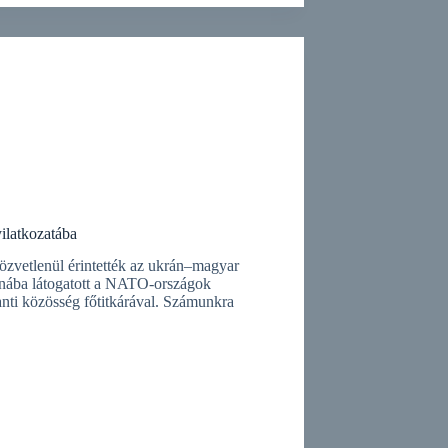
ilatkozatába
özvetlenül érintették az ukrán–magyar
ajnába látogatott a NATO-országok
anti közösség főtitkárával. Számunkra