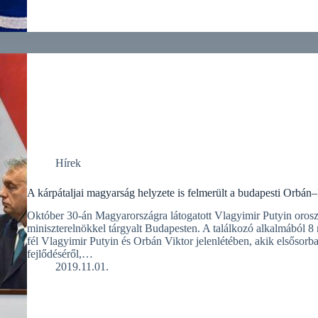
Hírek
A kárpátaljai magyarság helyzete is felmerült a budapesti Orbán
Október 30-án Magyarországra látogatott Vlagyimir Putyin oros
miniszterelnökkel tárgyalt Budapesten. A találkozó alkalmából 8
fél Vlagyimir Putyin és Orbán Viktor jelenlétében, akik elsősorb
fejlődéséről,…
2019.11.01.