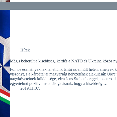
Hírek
Mégis bekerült a kisebbségi kérdés a NATO és Ukrajna közös ny
Fontos eseményeknek lehettünk tanúi az elmúlt héten, amelyek k
viszonyt, s a kárpátaljai magyarság helyzetének alakulását: Ukr
nagyköveteinek küldöttsége, élén Jens Stoltenberggel, az euroatl
egyértelmű pozitívuma a látogatásnak, hogy a kisebbségi…
2019.11.07.