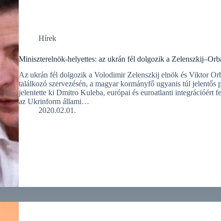
Hírek
Miniszterelnök-helyettes: az ukrán fél dolgozik a Zelenszkij–Orb
Az ukrán fél dolgozik a Volodimir Zelenszkij elnök és Viktor Or
találkozó szervezésén, a magyar kormányfő ugyanis túl jelentős p
jelentette ki Dmitro Kuleba, európai és euroatlanti integrációért f
az Ukrinform állami…
2020.02.01.