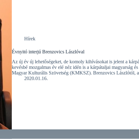
Hírek
Évnyitó interjú Brenzovics Lászlóval
Az új év új lehetőségeket, de komoly kihívásokat is jelent a kár
kevésbé mozgalmas év elé néz idén is a kárpátaljai magyarság és 
Magyar Kulturális Szövetség (KMKSZ). Brenzovics Lászlótól,
2020.01.16.