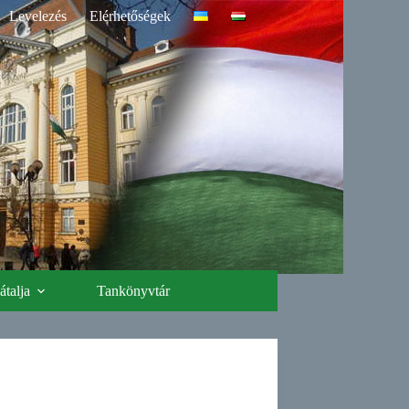
Levelezés
Elérhetőségek
talja
Tankönyvtár