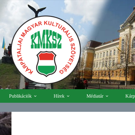
Publikációk
Hírek
Médiatár
Kárpá