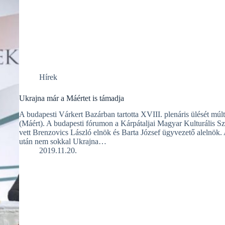
Hírek
Ukrajna már a Máértet is támadja
A budapesti Várkert Bazárban tartotta XVIII. plenáris ülését mú
(Máért). A budapesti fórumon a Kárpátaljai Magyar Kulturális 
vett Brenzovics László elnök és Barta József ügyvezető alelnök.
után nem sokkal Ukrajna…
2019.11.20.