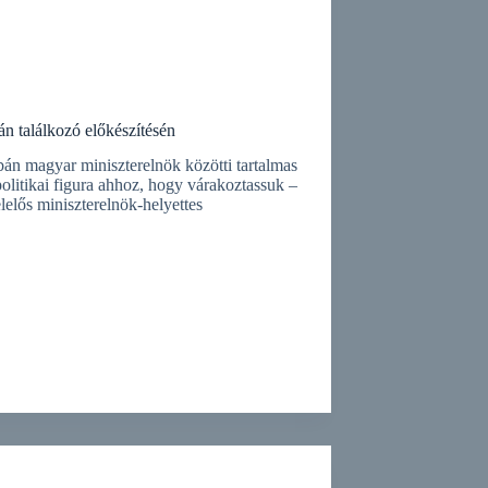
án találkozó előkészítésén
bán magyar miniszterelnök közötti tartalmas
olitikai figura ahhoz, hogy várakoztassuk –
elelős miniszterelnök-helyettes