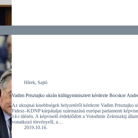
Hírek
,
Sajtó
Vadim Prisztajko ukrán külügyminisztert kérdezte Bocskor Andr
Az ukrajnai kisebbségek helyzetéről kérdezte Vadim Prisztajko 
Fidesz–KDNP kárpátaljai származású európai parlamenti képvise
14-i ülésén. A képviselő érdeklődött a Volodimir Zelenszkij állam
vonatkozó törvényről, a…
2019.10.16.