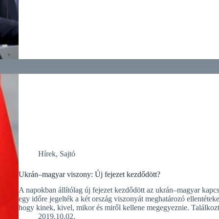
Hírek
,
Sajtó
Ukrán–magyar viszony: Új fejezet kezdődött?
A napokban állítólag új fejezet kezdődött az ukrán–magyar kapcs
egy időre jegelték a két ország viszonyát meghatározó ellentét
hogy kinek, kivel, mikor és miről kellene megegyeznie. Találko
2019.10.02.