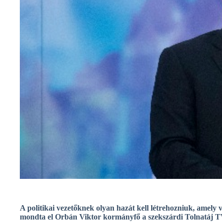
A politikai vezetőknek olyan hazát kell létrehozniuk, amely v
mondta el Orbán Viktor kormányfő a szekszárdi Tolnatáj TV