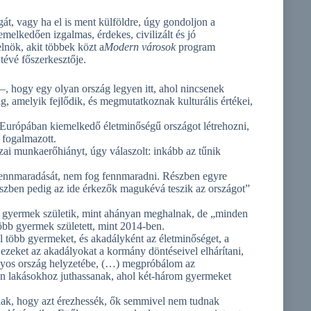
gát, vagy ha el is ment külföldre, úgy gondoljon a
elkedően izgalmas, érdekes, civilizált és jó
lnök, akit többek közt a
Modern városok
program
 tévé főszerkesztője.
 ‒, hogy egy olyan ország legyen itt, ahol nincsenek
g, amelyik fejlődik, és megmutatkoznak kulturális értékei,
Európában kiemelkedő életminőségű országot létrehozni,
 fogalmazott.
zai munkaerőhiányt, úgy válaszolt: inkább az tűnik
 fennmaradását, nem fog fennmaradni. Részben egyre
részben pedig az ide érkezők magukévá teszik az országot”
b gyermek születik, mint ahányan meghalnak, de „minden
öbb gyermek született, mint 2014-ben.
el több gyermeket, és akadályként az életminőséget, a
ezeket az akadályokat a kormány döntéseivel elhárítani,
nyos ország helyzetébe, (…) megpróbálom az
yan lakásokhoz juthassanak, ahol két-három gyermeket
knak, hogy azt érezhessék, ők semmivel nem tudnak