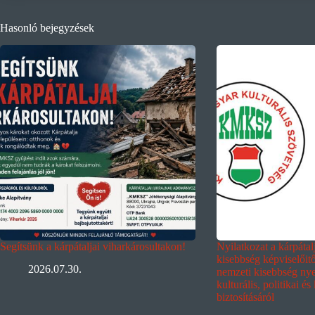
Hasonló bejegyzések
Segítsünk a kárpátaljai viharkárosultakon!
Nyilatkozat a kárpáta
kisebbség képviselőit
2026.07.30.
nemzeti kisebbség nyel
kulturális, politikai és
biztosításáról