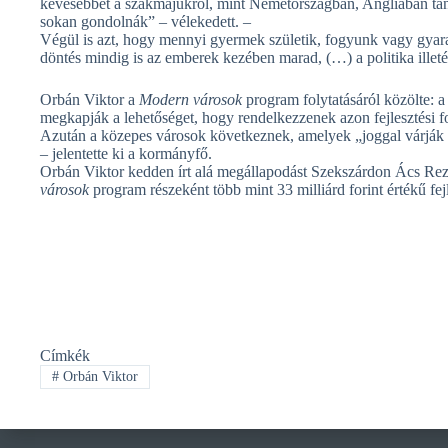
kevesebbet a szakmájukról, mint Németországban, Angliában tanu
sokan gondolnák” – vélekedett. –
Végül is azt, hogy mennyi gyermek születik, fogyunk vagy gyarap
döntés mindig is az emberek kezében marad, (…) a politika illet
Orbán Viktor a
Modern városok
program folytatásáról közölte:
megkapják a lehetőséget, hogy rendelkezzenek azon fejlesztési 
Azután a közepes városok következnek, amelyek „joggal várják e
– jelentette ki a kormányfő.
Orbán Viktor kedden írt alá megállapodást Szekszárdon Ács Re
városok
program részeként több mint 33 milliárd forint értékű fe
Címkék
#
Orbán Viktor