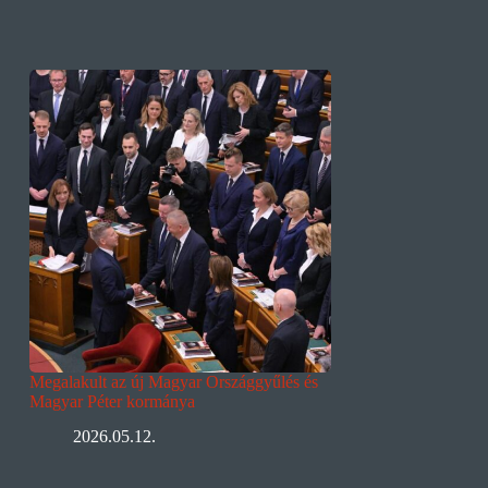
Megalakult az új Magyar Országgyűlés és
Magyar Péter kormánya
2026.05.12.