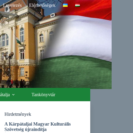
Levelezés
Elérhetőségek
talja
Tankönyvtár
Hirdetmények
A Kárpátaljai Magyar Kulturális
Szövetség újraindítja