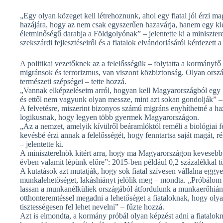
„Egy olyan közeget kell létrehoznunk, ahol egy fiatal jól érzi ma
hazájára, hogy az nem csak egyszerűen hazavárja, hanem egy kiem
életminőségű darabja a Földgolyónak” ‒ jelentette ki a minisztere
szekszárdi fejlesztéseiről és a fiatalok elvándorlásáról kérdezett a
A politikai vezetőknek az a felelősségük ‒ folytatta a kormányfő
migránsok és terrorizmus, van viszont közbiztonság. Olyan orszá
természeti szépségei ‒ tette hozzá.
„Vannak elképzeléseim arról, hogyan kell Magyarországból egy 
és ettől nem vagyunk olyan messze, mint azt sokan gondolják” ‒
A felvetésre, miszerint bizonyos számú migráns enyhíthetné a ha
logikusnak, hogy legyen több gyermek Magyarországon.
„Az a nemzet, amelyik kívülről beáramlóktól reméli a biológiai
kevésbé érzi annak a felelősségét, hogy fenntartsa saját magát, 
– jelentette ki.
A miniszterelnök kitért arra, hogy ma Magyarországon keveseb
évben valamit lépünk előre”: 2015-ben például 0,2 százalékkal t
A kutatások azt mutatják, hogy sok fiatal szívesen vállalna eggy
munkalehetőséget, lakáshiányt jelölik meg – mondta. „Próbálom 
lassan a munkanélküliek országából átfordulunk a munkaerőhiá
otthonteremtéssel megadni a lehetőséget a fiataloknak, hogy ol
tisztességesen fel lehet nevelni” – fűzte hozzá.
Azt is elmondta, a kormány próbál olyan képzést adni a fiatalo