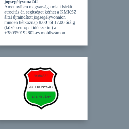
jogsegélyvonalát!
Amennyiben magyarsága miatt bárkit
atrocitás ér, segítséget kérhet a KMKSZ
által újraindított jogsegélyvonalon
minden hétköznap 8.00-tól 17.00 óráig
(közép-európai idő szerint) a
+380959192802-es mobilszámon.