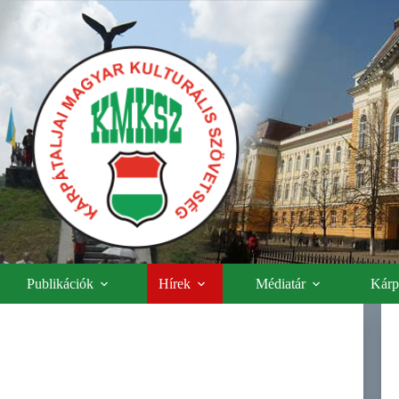
Publikációk
Hírek
Médiatár
Kárpá