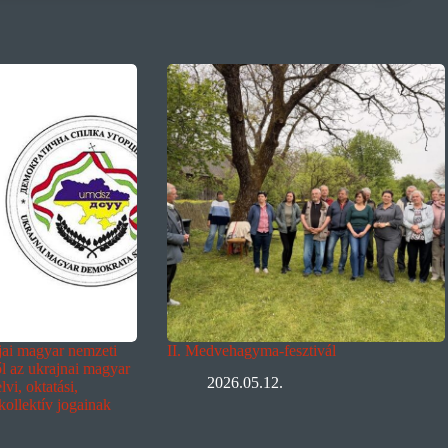
ljai magyar nemzeti
II. Medvehagyma-fesztivál
ől az ukrajnai magyar
2026.05.12.
vi, oktatási,
 kollektív jogainak