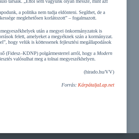
ló társaik. „Ettől sem vagyunk olyan messze, mint azt
odunk, a politika nem tudja eldönteni. Segíthet, de a
ékessége meglehetősen korlátozott” – fogalmazott.
 a megyeszékhelyek után a megyei önkormányzatok is
források felett, amelyeket a megyéknek szán a kormányzat.
l”, hogy velük is köttessenek fejlesztési megállapodások
zső (Fidesz–KDNP) polgármesterrel arról, hogy a
Modern
jlesztés valósulhat meg a tolnai megyeszékhelyen.
(hirado.hu/VV)
Forrás:
KárpátaljaLap.net