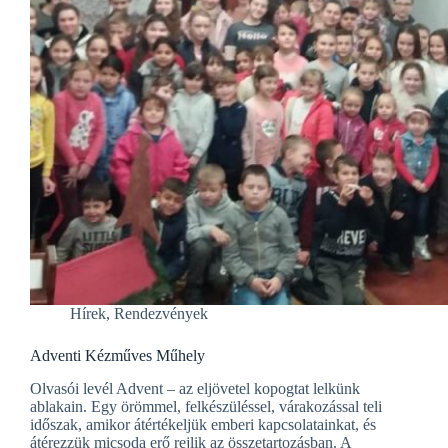
Hírek
,
Rendezvények
Adventi Kézműves Műhely
Olvasói levél Advent – az eljövetel kopogtat lelkünk
ablakain. Egy örömmel, felkészüléssel, várakozással teli
időszak, amikor átértékeljük emberi kapcsolatainkat, és
átérezzük micsoda erő rejlik az összetartozásban. A