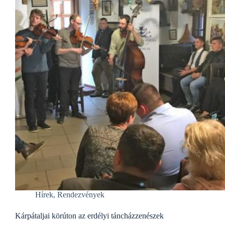
Hírek
,
Rendezvények
Kárpátaljai körúton az erdélyi táncházzenészek