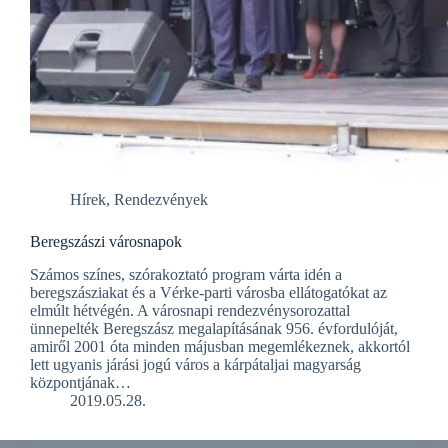
Hírek
,
Rendezvények
Beregszászi városnapok
Számos színes, szórakoztató program várta idén a
beregszásziakat és a Vérke-parti városba ellátogatókat az
elmúlt hétvégén. A városnapi rendezvénysorozattal
ünnepelték Beregszász megalapításának 956. évfordulóját,
amiről 2001 óta minden májusban megemlékeznek, akkortól
lett ugyanis járási jogú város a kárpátaljai magyarság
központjának…
2019.05.28.