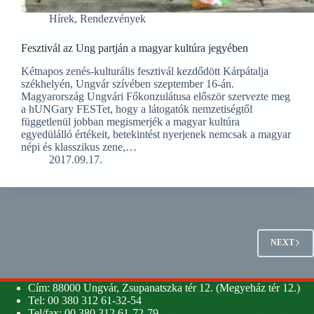
Hírek
,
Rendezvények
Fesztivál az Ung partján a magyar kultúra jegyében
Kétnapos zenés-kulturális fesztivál kezdődött Kárpátalja
székhelyén, Ungvár szívében szeptember 16-án.
Magyarország Ungvári Főkonzulátusa először szervezte meg
a hUNGary FESTet, hogy a látogatók nemzetiségtől
függetlenül jobban megismerjék a magyar kultúra
egyedülálló értékeit, betekintést nyerjenek nemcsak a magyar
népi és klasszikus zene,…
2017.09.17.
NEXT
Cím: 88000 Ungvár, Zsupanatszka tér 12. (Megyeház tér 12.)
Tel: 00 380 312 61-32-54
Tel/fax: 00 380 312 61-72-79