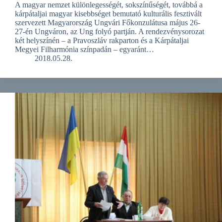
A magyar nemzet különlegességét, sokszínűségét, továbbá a
kárpátaljai magyar kisebbséget bemutató kulturális fesztivált
szervezett Magyarország Ungvári Főkonzulátusa május 26-
27-én Ungváron, az Ung folyó partján. A rendezvénysorozat
két helyszínén – a Pravoszláv rakparton és a Kárpátaljai
Megyei Filharmónia színpadán – egyaránt…
2018.05.28.