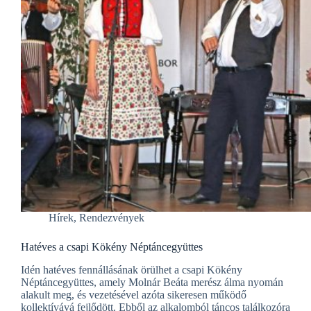
Hírek
,
Rendezvények
Hatéves a csapi Kökény Néptáncegyüttes
Idén hatéves fennállásának örülhet a csapi Kökény
Néptáncegyüttes, amely Molnár Beáta merész álma nyomán
alakult meg, és vezetésével azóta sikeresen működő
kollektívává fejlődött. Ebből az alkalomból táncos találkozóra