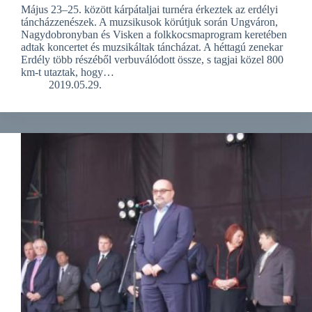
Május 23–25. között kárpátaljai turnéra érkeztek az erdélyi
táncházzenészek. A muzsikusok körútjuk során Ungváron,
Nagydobronyban és Visken a folkkocsmaprogram keretében
adtak koncertet és muzsikáltak táncházat. A héttagú zenekar
Erdély több részéből verbuválódott össze, s tagjai közel 800
km-t utaztak, hogy…
2019.05.29.