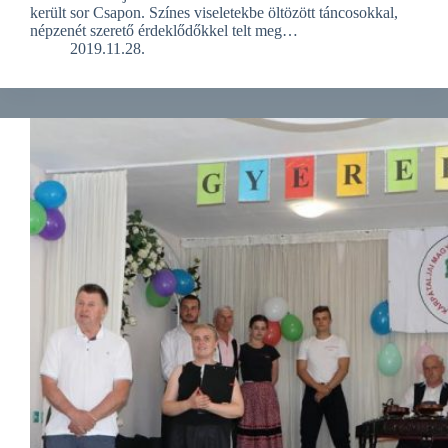
került sor Csapon. Színes viseletekbe öltözött táncosokkal,
népzenét szerető érdeklődőkkel telt meg…
2019.11.28.