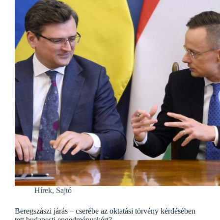
Hírek
,
Sajtó
Beregszászi járás – cserébe az oktatási törvény kérdésében
tett budapesti engedményekért?