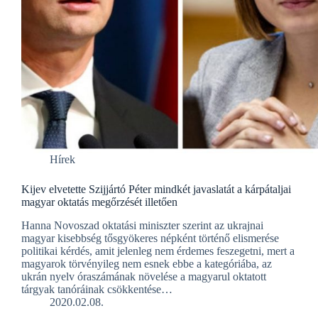
Hírek
Kijev elvetette Szijjártó Péter mindkét javaslatát a kárpátaljai
magyar oktatás megőrzését illetően
Hanna Novoszad oktatási miniszter szerint az ukrajnai
magyar kisebbség tősgyökeres népként történő elismerése
politikai kérdés, amit jelenleg nem érdemes feszegetni, mert a
magyarok törvényileg nem esnek ebbe a kategóriába, az
ukrán nyelv óraszámának növelése a magyarul oktatott
tárgyak tanóráinak csökkentése…
2020.02.08.