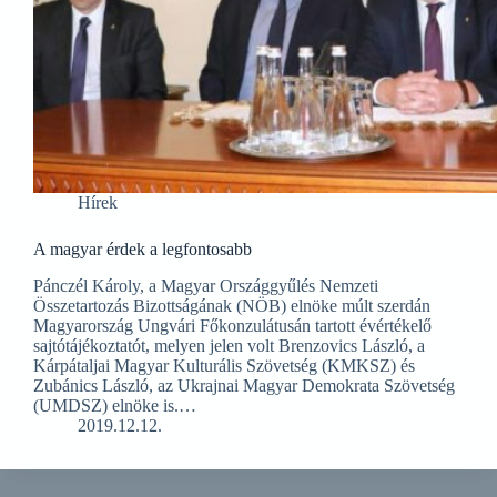
Hírek
A magyar érdek a legfontosabb
Pánczél Károly, a Magyar Országgyűlés Nemzeti
Összetartozás Bizottságának (NÖB) elnöke múlt szerdán
Magyarország Ungvári Főkonzulátusán tartott évértékelő
sajtótájékoztatót, melyen jelen volt Brenzovics László, a
Kárpátaljai Magyar Kulturális Szövetség (KMKSZ) és
Zubánics László, az Ukrajnai Magyar Demokrata Szövetség
(UMDSZ) elnöke is.…
2019.12.12.