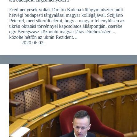
Eredményesek voltak Dmitro Kuleba külügyminiszter múlt
hétvégi budapesti tárgyalásai magyar kollégájával, Szijjártó
Péterrel, mert sikerült elérni, hogy a magyar fél enyhítsen az
ukrán oktatási törvénnyel kapcsolatos álláspontján, cserébe
egy Beregszász központú magyar járás létrehozásáért –
közölte hétfőn az ukrán Rezident…
2020.06.02.