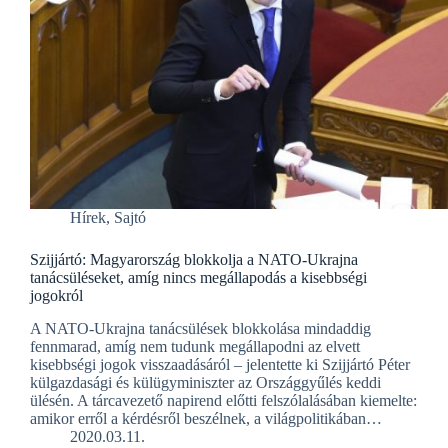
Hírek
,
Sajtó
Szijjártó: Magyarország blokkolja a NATO-Ukrajna
tanácsüléseket, amíg nincs megállapodás a kisebbségi
jogokról
A NATO-Ukrajna tanácsülések blokkolása mindaddig
fennmarad, amíg nem tudunk megállapodni az elvett
kisebbségi jogok visszaadásáról – jelentette ki Szijjártó Péter
külgazdasági és külügyminiszter az Országgyűlés keddi
ülésén. A tárcavezető napirend előtti felszólalásában kiemelte:
amikor erről a kérdésről beszélnek, a világpolitikában…
2020.03.11.