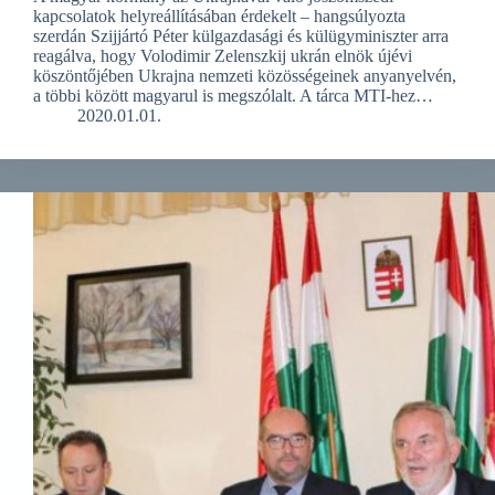
kapcsolatok helyreállításában érdekelt – hangsúlyozta
szerdán Szijjártó Péter külgazdasági és külügyminiszter arra
reagálva, hogy Volodimir Zelenszkij ukrán elnök újévi
köszöntőjében Ukrajna nemzeti közösségeinek anyanyelvén,
a többi között magyarul is megszólalt. A tárca MTI-hez…
2020.01.01.