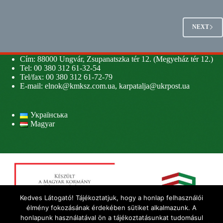
NEXT
Cím: 88000 Ungvár, Zsupanatszka tér 12. (Megyeház tér 12.)
Tel: 00 380 312 61-32-54
Tel/fax: 00 380 312 61-72-79
E-mail:
elnok@kmksz.com.ua
,
karpatalja@ukrpost.ua
Українська
Magyar
Kedves Látogató! Tájékoztatjuk, hogy a honlap felhasználói
élmény fokozásának érdekében sütiket alkalmazunk. A
honlapunk használatával ön a tájékoztatásunkat tudomásul