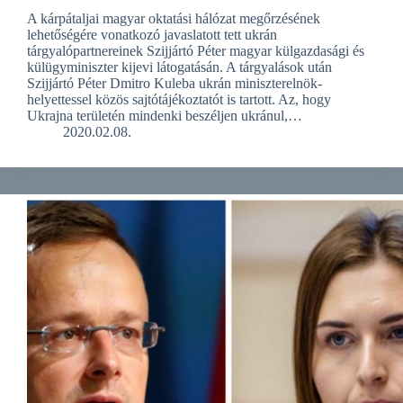
A kárpátaljai magyar oktatási hálózat megőrzésének
lehetőségére vonatkozó javaslatott tett ukrán
tárgyalópartnereinek Szijjártó Péter magyar külgazdasági és
külügyminiszter kijevi látogatásán. A tárgyalások után
Szijjártó Péter Dmitro Kuleba ukrán miniszterelnök-
helyettessel közös sajtótájékoztatót is tartott. Az, hogy
Ukrajna területén mindenki beszéljen ukránul,…
2020.02.08.