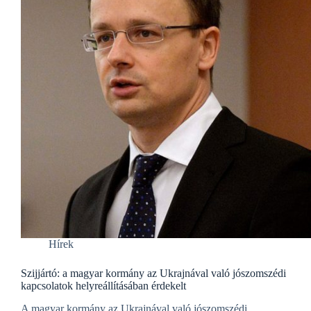
Hírek
Szijjártó: a magyar kormány az Ukrajnával való jószomszédi
kapcsolatok helyreállításában érdekelt
A magyar kormány az Ukrajnával való jószomszédi