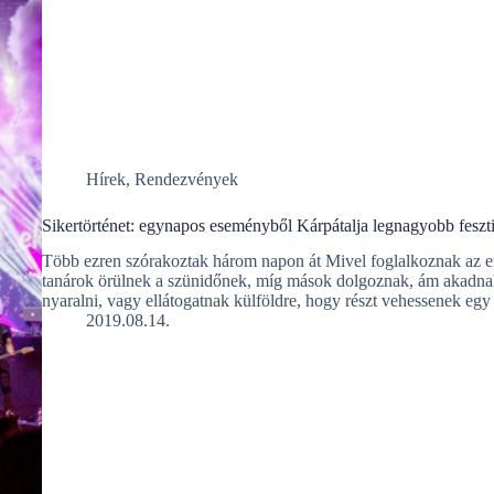
Hírek
,
Rendezvények
Sikertörténet: egynapos eseményből Kárpátalja legnagyobb feszt
Több ezren szórakoztak három napon át Mivel foglalkoznak az e
tanárok örülnek a szünidőnek, míg mások dolgoznak, ám akadnak 
nyaralni, vagy ellátogatnak külföldre, hogy részt vehessenek eg
2019.08.14.