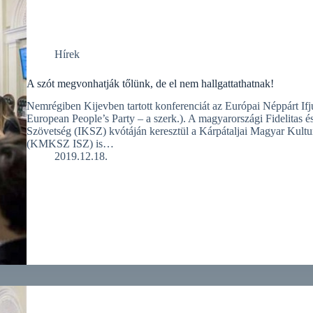
Hírek
A szót megvonhatják tőlünk, de el nem hallgattathatnak!
Nemrégiben Kijevben tartott konferenciát az Európai Néppárt If
European People’s Party – a szerk.). A magyarországi Fidelitas 
Szövetség (IKSZ) kvótáján keresztül a Kárpátaljai Magyar Kultur
(KMKSZ ISZ) is…
2019.12.18.