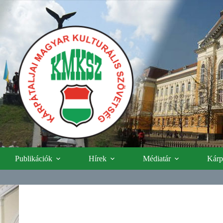
Publikációk
Hírek
Médiatár
Kárpá