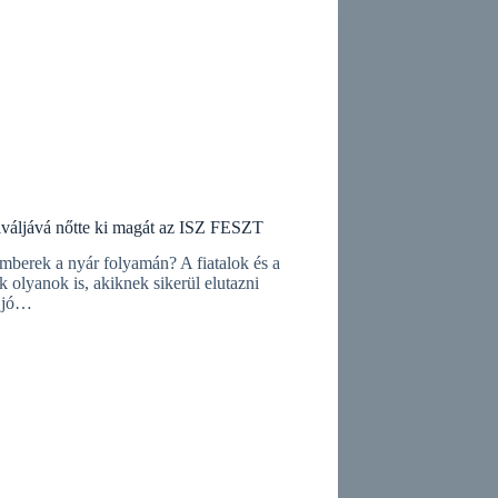
iváljává nőtte ki magát az ISZ FESZT
mberek a nyár folyamán? A fiatalok és a
olyanok is, akiknek sikerül elutazni
y jó…