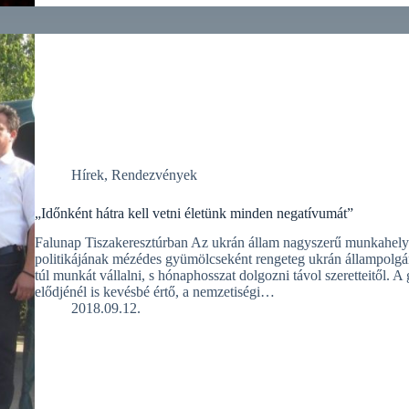
Hírek
,
Rendezvények
„Időnként hátra kell vetni életünk minden negatívumát”
Falunap Tiszakeresztúrban Az ukrán állam nagyszerű munkahelyt
politikájának mézédes gyümölcseként rengeteg ukrán állampolgár
túl munkát vállalni, s hónaphosszat dolgozni távol szeretteitől.
elődjénél is kevésbé értő, a nemzetiségi…
2018.09.12.