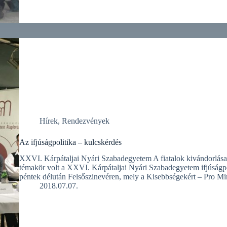
Hírek
,
Rendezvények
Az ifjúságpolitika – kulcskérdés
XXVI. Kárpátaljai Nyári Szabadegyetem A fiatalok kivándorlása é
témakör volt a XXVI. Kárpátaljai Nyári Szabadegyetem ifjúságpo
péntek délután Felsőszinevéren, mely a Kisebbségekért – Pro 
2018.07.07.