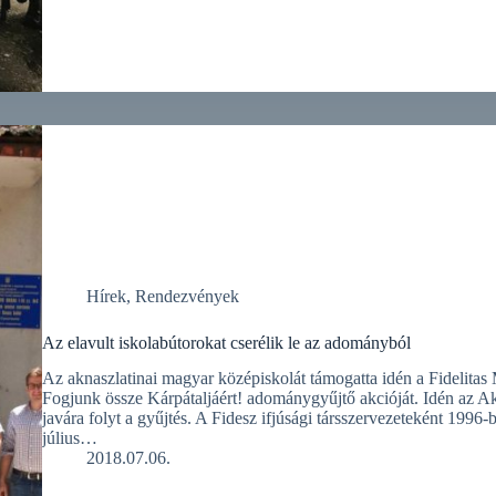
Hírek
,
Rendezvények
Az elavult iskolabútorokat cserélik le az adományból
Az aknaszlatinai magyar középiskolát támogatta idén a Fidelitas 
Fogjunk össze Kárpátaljáért! adománygyűjtő akcióját. Idén az A
javára folyt a gyűjtés. A Fidesz ifjúsági társszervezeteként 1996-ba
július…
2018.07.06.