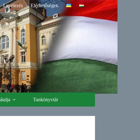
Levelezés
Elérhetőségek
talja
Tankönyvtár