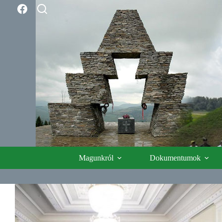
Skip
to
content
Magunkról
Dokumentumok