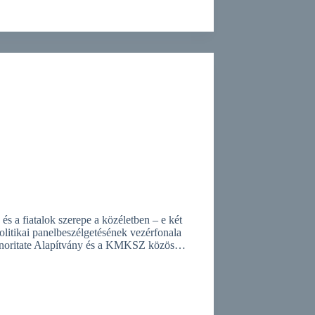
s a fiatalok szerepe a közéletben – e két
litikai panelbeszélgetésének vezérfonala
Minoritate Alapítvány és a KMKSZ közös…