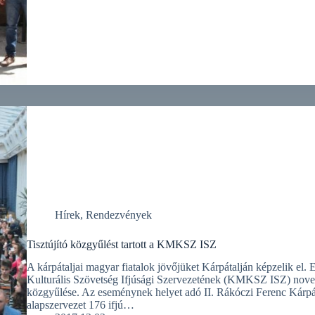
Hírek
,
Rendezvények
Tisztújító közgyűlést tartott a KMKSZ ISZ
A kárpátaljai magyar fiatalok jövőjüket Kárpátalján képzelik el. 
Kulturális Szövetség Ifjúsági Szervezetének (KMKSZ ISZ) novemb
közgyűlése. Az eseménynek helyet adó II. Rákóczi Ferenc Kárp
alapszervezet 176 ifjú…