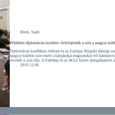
Hírek
,
Sajtó
Példátlan diplomáciai incidens: belefojtották a szót a magyar kül
Diplomáciai konfliktus robbant ki az Európai Néppárt ifjúsági sz
magyar küldött szót emelt a kárpátaljai magyarokat érő hátrányo
elvették a szót tőle. A Fidelitas és az IKSZ közös delegáltjaként 
2019.12.08.