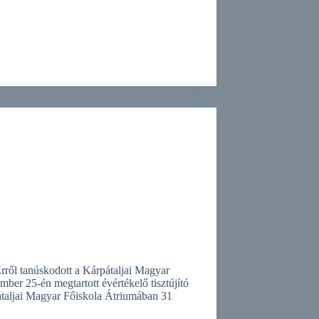
Erről tanúskodott a Kárpátaljai Magyar
er 25-én megtartott évértékelő tisztújító
átaljai Magyar Főiskola Átriumában 31