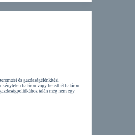
eremtési és gazdaságélénkítési
 kénytelen határon vagy hetedhét határon
 A gazdaságpolitikához talán még nem egy