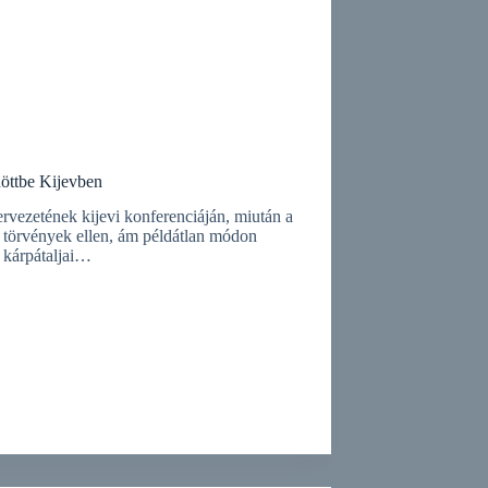
döttbe Kijevben
ervezetének kijevi konferenciáján, miután a
s törvények ellen, ám példátlan módon
a kárpátaljai…