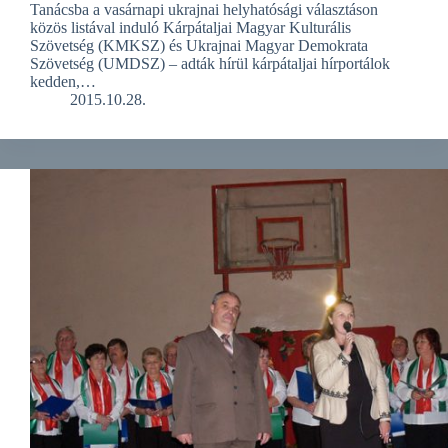
Tanácsba a vasárnapi ukrajnai helyhatósági választáson
közös listával induló Kárpátaljai Magyar Kulturális
Szövetség (KMKSZ) és Ukrajnai Magyar Demokrata
Szövetség (UMDSZ) – adták hírül kárpátaljai hírportálok
kedden,…
2015.10.28.