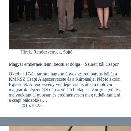
Hírek
,
Rendezvények
,
Sajtó
Magyar embernek lenni becsület dolga – Szüreti bál Csapon
Október 17-én tartotta hagyományos szüreti batyus bálját a
KMKSZ Csapi Alapszervezete és a Kárpátaljai Népfőiskolai
Egyesület. A rendezvény vendége volt ezúttal a moldvai
magyarok népzenéjét népszerűsítő budapesti Zurgó együttes,
melynek tagjai gyorsan és eredményesen meg tudták tanítani
a csapi bálozókkal…
2015.10.22.