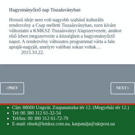
Hagyományőrző nap Tiszaásványban
Hosszú ideje nem volt nagyobb szabású kulturális
rendezvény a Csap melletti Tiszaásványban, ezen kívánt
változtatni a KMKSZ Tiszaásványi Alapszervezete, amikor
első ízben megszervezte a községben a hagyományőrző
napot. A rendezvény változatos programmal várta a falu
apraját-nagyját, amelyre valóban sokan voltak…
2015.10.22.
PREV
NEXT
Cím: 88000 Ungvár, Zsupanatszka tér 12. (Megyeház tér 12.)
Tel: 00 380 312 61-32-54
Tel/fax: 00 380 312 61-72-79
E-mail:
elnok@kmksz.com.ua
,
karpatalja@ukrpost.ua