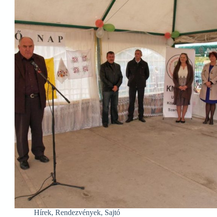
Hírek
,
Rendezvények
,
Sajtó