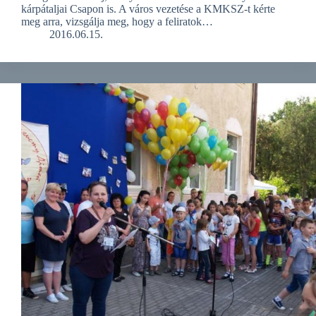
kárpátaljai Csapon is. A város vezetése a KMKSZ-t kérte
meg arra, vizsgálja meg, hogy a feliratok…
2016.06.15.