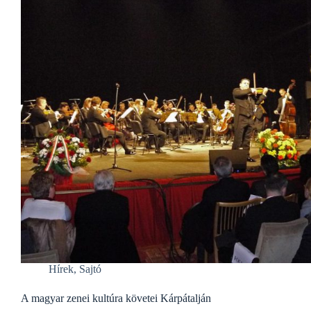
Hírek
,
Sajtó
A magyar zenei kultúra követei Kárpátalján