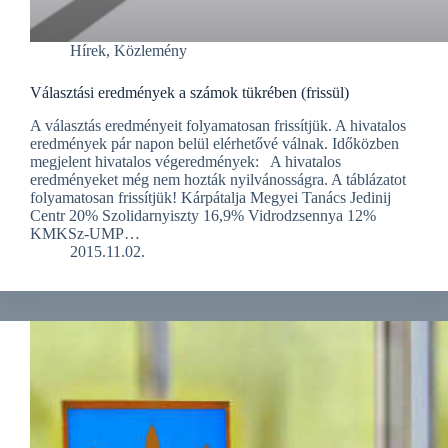
Hírek
,
Közlemény
Választási eredmények a számok tükrében (frissül)
A választás eredményeit folyamatosan frissítjük. A hivatalos
eredmények pár napon belül elérhetővé válnak. Időközben
megjelent hivatalos végeredmények: A hivatalos
eredményeket még nem hozták nyilvánosságra. A táblázatot
folyamatosan frissítjük! Kárpátalja Megyei Tanács Jedinij
Centr 20% Szolidarnyiszty 16,9% Vidrodzsennya 12%
KMKSz-UMP…
2015.11.02.