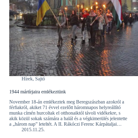
Hírek
,
Sajtó
1944 mártírjaira emlékeztünk
November 18-án emlékeztek meg Beregszászban azokról a
férfiakról, akiket 71 évvel ezelőtt háromnapos helyreállító
munka címén hurcoltak el otthonaiktól távoli vidékekre, s
akik közül sokak számára a halál és a végkimerülés jelentette
a „három nap” leteltét. A II. Rákóczi Ferenc Kárpátaljai…
2015.11.25.