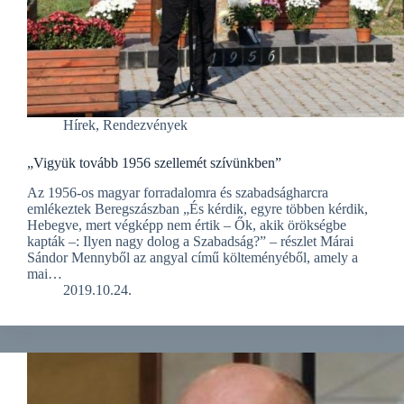
Hírek
,
Rendezvények
„Vigyük tovább 1956 szellemét szívünkben”
Az 1956-os magyar forradalomra és szabadságharcra
emlékeztek Beregszászban „És kérdik, egyre többen kérdik,
Hebegve, mert végképp nem értik – Ők, akik örökségbe
kapták –: Ilyen nagy dolog a Szabadság?” – részlet Márai
Sándor Mennyből az angyal című költeményéből, amely a
mai…
2019.10.24.