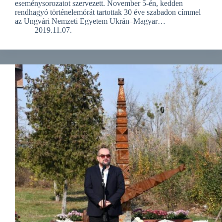
eseménysorozatot szervezett. November 5-én, kedden
rendhagyó történelemórát tartottak 30 éve szabadon címmel
az Ungvári Nemzeti Egyetem Ukrán–Magyar…
2019.11.07.