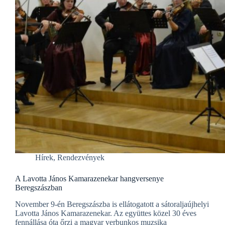
Hírek
,
Rendezvények
A Lavotta János Kamarazenekar hangversenye
Beregszászban
November 9-én Beregszászba is ellátogatott a sátoraljaújhelyi
Lavotta János Kamarazenekar. Az együttes közel 30 éves
fennállása óta őrzi a magyar verbunkos muzsika