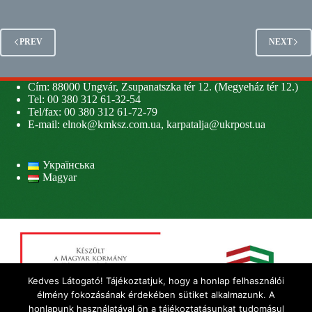
PREV
NEXT
Cím: 88000 Ungvár, Zsupanatszka tér 12. (Megyeház tér 12.)
Tel: 00 380 312 61-32-54
Tel/fax: 00 380 312 61-72-79
E-mail:
elnok@kmksz.com.ua
,
karpatalja@ukrpost.ua
Українська
Magyar
Kedves Látogató! Tájékoztatjuk, hogy a honlap felhasználói
élmény fokozásának érdekében sütiket alkalmazunk. A
honlapunk használatával ön a tájékoztatásunkat tudomásul