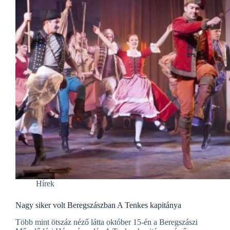
Hírek
Nagy siker volt Beregszászban A Tenkes kapitánya
Több mint ötszáz néző látta október 15-én a Beregszászi