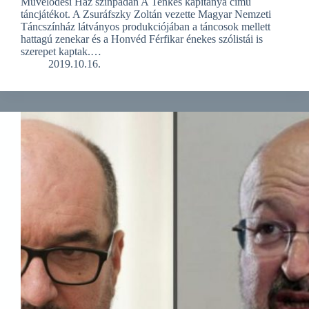
Művelődési Ház színpadán A Tenkes kapitánya című
táncjátékot. A Zsuráfszky Zoltán vezette Magyar Nemzeti
Táncszínház látványos produkciójában a táncosok mellett
hattagú zenekar és a Honvéd Férfikar énekes szólistái is
szerepet kaptak.…
2019.10.16.