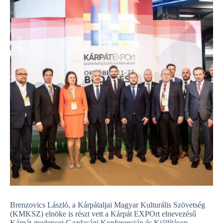
Brenzovics László, a Kárpátaljai Magyar Kulturális Szövetség
(KMKSZ) elnöke is részt vett a Kárpát EXPOrt elnevezésű
Kárpát-medencei Gazdasági Konferencián és Kiállításon,