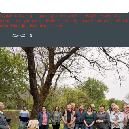
Nyilatkozat a kárpátaljai magyar nemzeti kisebbség képviselőitől az
ukrajnai magyar nemzeti kisebbség nyelvi, oktatási, kulturális, politikai
és kollektív jogainak biztosításáról
2026.05.19.