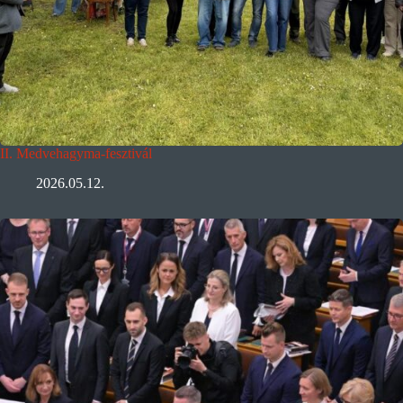
II. Medvehagyma-fesztivál
2026.05.12.