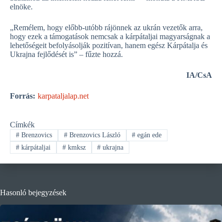
elnöke.
„Remélem, hogy előbb-utóbb rájönnek az ukrán vezetők arra,
hogy ezek a támogatások nemcsak a kárpátaljai magyarságnak a
lehetőségeit befolyásolják pozitívan, hanem egész Kárpátalja és
Ukrajna fejlődését is” – fűzte hozzá.
IA/CsA
Forrás:
karpataljalap.net
Címkék
#
Brenzovics
#
Brenzovics László
#
egán ede
#
kárpátaljai
#
kmksz
#
ukrajna
Hasonló bejegyzések