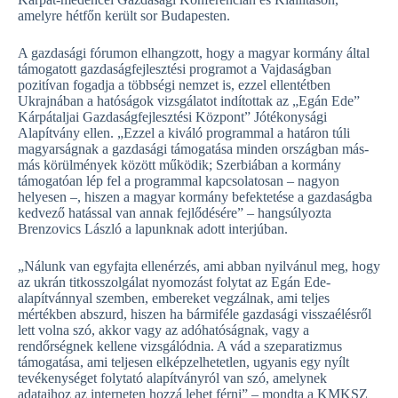
amelyre hétfőn került sor Budapesten.
A gazdasági fórumon elhangzott, hogy a magyar kormány által
támogatott gazdaságfejlesztési programot a Vajdaságban
pozitívan fogadja a többségi nemzet is, ezzel ellentétben
Ukrajnában a hatóságok vizsgálatot indítottak az „Egán Ede”
Kárpátaljai Gazdaságfejlesztési Központ” Jótékonysági
Alapítvány ellen. „Ezzel a kiváló programmal a határon túli
magyarságnak a gazdasági támogatása minden országban más-
más körülmények között működik; Szerbiában a kormány
támogatóan lép fel a programmal kapcsolatosan – nagyon
helyesen –, hiszen a magyar kormány befektetése a gazdaságba
kedvező hatással van annak fejlődésére” – hangsúlyozta
Brenzovics László a lapunknak adott interjúban.
„Nálunk van egyfajta ellenérzés, ami abban nyilvánul meg, hogy
az ukrán titkosszolgálat nyomozást folytat az Egán Ede-
alapítvánnyal szemben, embereket vegzálnak, ami teljes
mértékben abszurd, hiszen ha bármiféle gazdasági visszaélésről
lett volna szó, akkor vagy az adóhatóságnak, vagy a
rendőrségnek kellene vizsgálódnia. A vád a szeparatizmus
támogatása, ami teljesen elképzelhetetlen, ugyanis egy nyílt
tevékenységet folytató alapítványról van szó, amelynek
adataihoz az interneten hozzá lehet férni” – mondta a KMKSZ