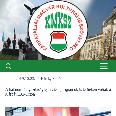
Skip
to
content
2019.10.23.
Hírek
,
Sajtó
A határon túli gazdaságfejlesztési programok is terítéken voltak a
Kárpát EXPOrton