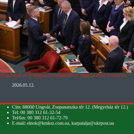
Megalakult az új Magyar Országgyűlés és Magyar Péter kormánya
2026.05.12.
Cím: 88000 Ungvár, Zsupanatszka tér 12. (Megyeház tér 12.)
Tel: 00 380 312 61-32-54
Tel/fax: 00 380 312 61-72-79
E-mail:
elnok@kmksz.com.ua
,
karpatalja@ukrpost.ua