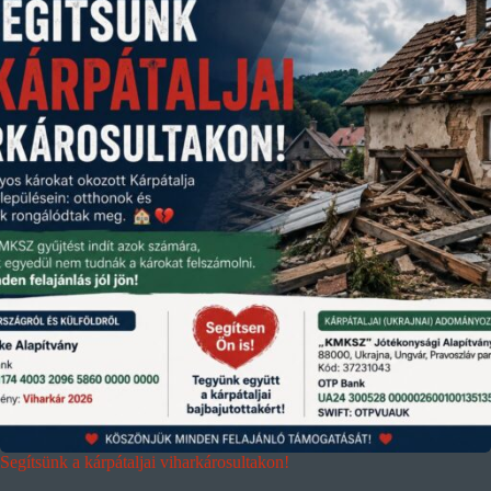
Segítsünk a kárpátaljai viharkárosultakon!