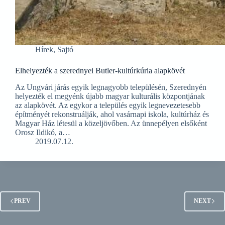
Hírek
,
Sajtó
Elhelyezték a szerednyei Butler-kultúrkúria alapkövét
Az Ungvári járás egyik legnagyobb településén, Szerednyén
helyezték el megyénk újabb magyar kulturális központjának
az alapkövét. Az egykor a település egyik legnevezetesebb
építményét rekonstruálják, ahol vasárnapi iskola, kultúrház és
Magyar Ház létesül a közeljövőben. Az ünnepélyen elsőként
Orosz Ildikó, a…
2019.07.12.
PREV
NEXT