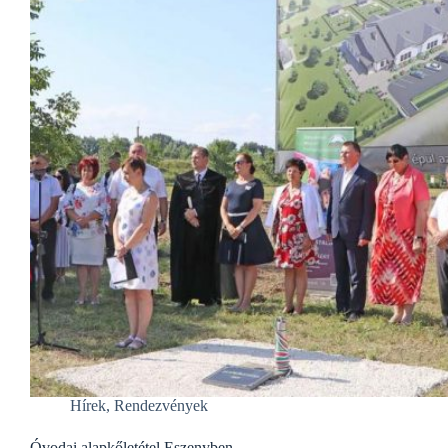
Hírek
,
Rendezvények
Óvodai alapkőletétel Eszenyben