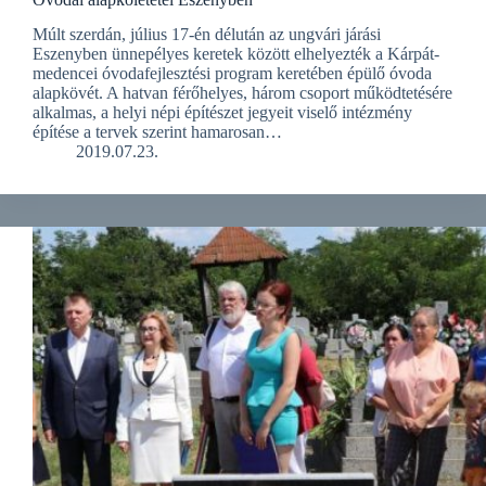
Múlt szerdán, július 17-én délután az ungvári járási
Eszenyben ünnepélyes keretek között elhelyezték a Kárpát-
medencei óvodafejlesztési program keretében épülő óvoda
alapkövét. A hatvan férőhelyes, három csoport működtetésére
alkalmas, a helyi népi építészet jegyeit viselő intézmény
építése a tervek szerint hamarosan…
2019.07.23.