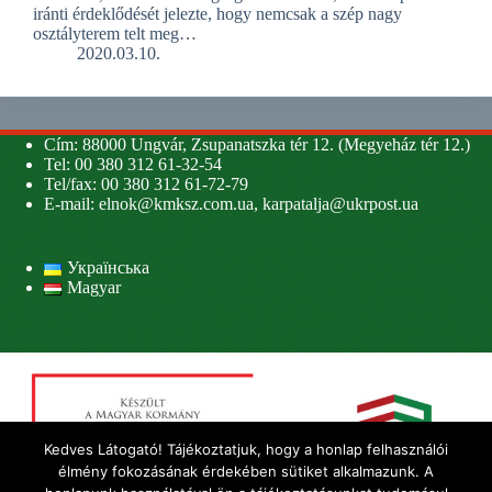
iránti érdeklődését jelezte, hogy nemcsak a szép nagy
osztályterem telt meg…
2020.03.10.
Cím: 88000 Ungvár, Zsupanatszka tér 12. (Megyeház tér 12.)
Tel: 00 380 312 61-32-54
Tel/fax: 00 380 312 61-72-79
E-mail:
elnok@kmksz.com.ua
,
karpatalja@ukrpost.ua
Українська
Magyar
Kedves Látogató! Tájékoztatjuk, hogy a honlap felhasználói
élmény fokozásának érdekében sütiket alkalmazunk. A