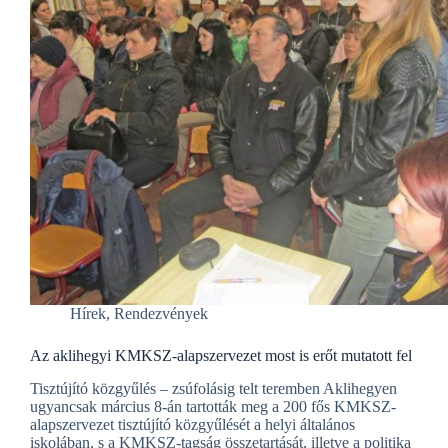
Hírek
,
Rendezvények
Az aklihegyi KMKSZ-alapszervezet most is erőt mutatott fel
Tisztújító közgyűlés – zsúfolásig telt teremben Aklihegyen
ugyancsak március 8-án tartották meg a 200 fős KMKSZ-
alapszervezet tisztújító közgyűlését a helyi általános
iskolában, s a KMKSZ-tagság összetartását, illetve a politika