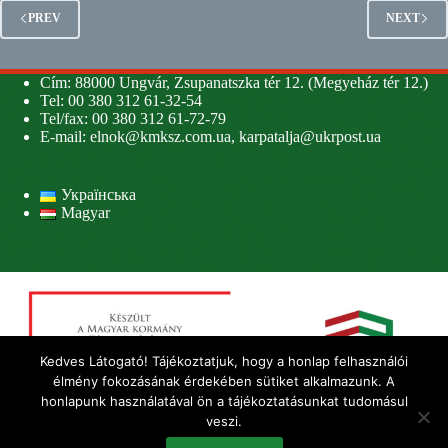
PREV
NEXT
Cím: 88000 Ungvár, Zsupanatszka tér 12. (Megyeház tér 12.)
Tel: 00 380 312 61-32-54
Tel/fax: 00 380 312 61-72-79
E-mail:
elnok@kmksz.com.ua
,
karpatalja@ukrpost.ua
Українська
Magyar
Kedves Látogató! Tájékoztatjuk, hogy a honlap felhasználói
élmény fokozásának érdekében sütiket alkalmazunk. A
honlapunk használatával ön a tájékoztatásunkat tudomásul
veszi.