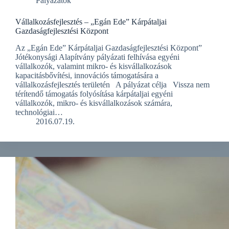
Pályázatok
Vállalkozásfejlesztés – „Egán Ede” Kárpátaljai
Gazdaságfejlesztési Központ
Az „Egán Ede” Kárpátaljai Gazdaságfejlesztési Központ”
Jótékonysági Alapítvány pályázati felhívása egyéni
vállalkozók, valamint mikro- és kisvállalkozások
kapacitásbővítési, innovációs támogatására a
vállalkozásfejlesztés területén A pályázat célja Vissza nem
térítendő támogatás folyósítása kárpátaljai egyéni
vállalkozók, mikro- és kisvállalkozások számára,
technológiai…
2016.07.19.