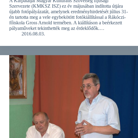
A Kárpátaljai Magyar Kulturális Szövetség Ifjúsági
Szervezete (KMKSZ ISZ) ez év májusában indította útjára
újabb fotópályázatát, amelynek eredményhirdetését július 31-
én tartotta meg a vele egybekötött fotókiállítással a Rákóczi-
főiskola Gross Arnold termében. A kiállításon a beérkezett
pályaműveket tekinthették meg az érdeklődők.…
2016.08.03.