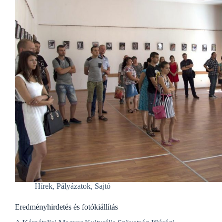
Hírek
,
Pályázatok
,
Sajtó
Eredményhirdetés és fotókiállítás