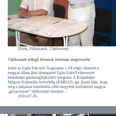
Hírek
,
Pályázatok
,
Tájékoztató
Tájékoztató jellegű fórumok indulnak megyeszerte
Indul az Egán Ede-terv Augusztus 1-től végre elstartol a
magyar állam által támogatott Egán Edéről elnevezett
kárpátaljai gazdaságfejlesztési program. A Kárpátaljai
Magyar Kulturális Szövetség (KMKSZ) így jónak látja, hogy
még a pályázat beindulása előtt megyénk különböző magyar
„gócpontjain” tájékoztató fórumot…
2016.07.26.