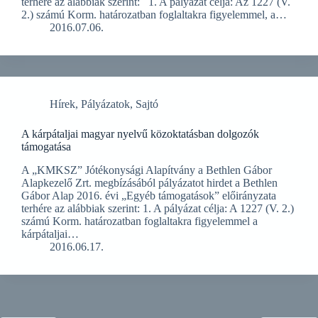
terhére az alábbiak szerint: 1. A pályázat célja: Az 1227 (V.
2.) számú Korm. határozatban foglaltakra figyelemmel, a…
2016.07.06.
Hírek
,
Pályázatok
,
Sajtó
A kárpátaljai magyar nyelvű közoktatásban dolgozók
támogatása
A „KMKSZ” Jótékonysági Alapítvány a Bethlen Gábor
Alapkezelő Zrt. megbízásából pályázatot hirdet a Bethlen
Gábor Alap 2016. évi „Egyéb támogatások” előirányzata
terhére az alábbiak szerint: 1. A pályázat célja: A 1227 (V. 2.)
számú Korm. határozatban foglaltakra figyelemmel a
kárpátaljai…
2016.06.17.