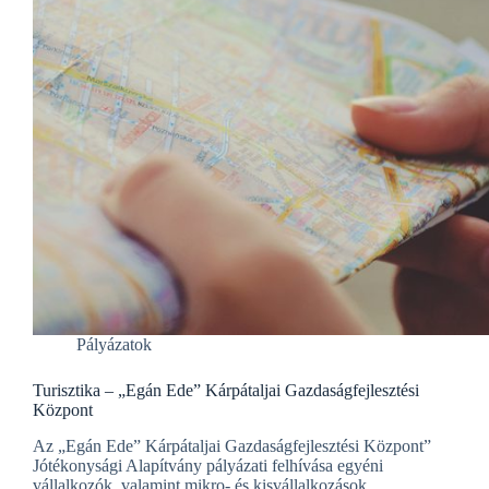
Pályázatok
Turisztika – „Egán Ede” Kárpátaljai Gazdaságfejlesztési
Központ
Az „Egán Ede” Kárpátaljai Gazdaságfejlesztési Központ”
Jótékonysági Alapítvány pályázati felhívása egyéni
vállalkozók, valamint mikro- és kisvállalkozások