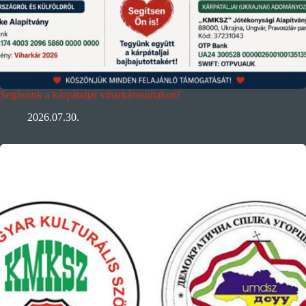
Segítsünk a kárpátaljai viharkárosultakon!
2026.07.30.