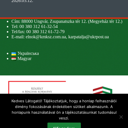
2026.05.12.
Cím: 88000 Ungvár, Zsupanatszka tér 12. (Megyeház tér 12.)
Tel: 00 380 312 61-32-54
Tel/fax: 00 380 312 61-72-79
E-mail:
elnok@kmksz.com.ua
,
karpatalja@ukrpost.ua
Українська
Magyar
Kedves Látogató! Tájékoztatjuk, hogy a honlap felhasználói
élmény fokozásának érdekében sütiket alkalmazunk. A
honlapunk használatával ön a tájékoztatásunkat tudomásul
veszi.