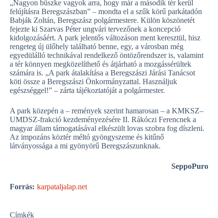
„Nagyon büszke vagyok arra, hogy már a második tér kerül
felújításra Beregszászban” – mondta el a szűk körű parkátadón
Babják Zoltán, Beregszász polgármestere. Külön köszönetét
fejezte ki Szarvas Péter ungvári tervezőnek a koncepció
kidolgozásáért. A park jelentős változáson ment keresztül, hisz
rengeteg új ülőhely található benne, egy, a városban még
egyedülálló technikával rendelkező öntözőrendszer is, valamint
a tér könnyen megközelíthető és átjárható a mozgássérültek
számára is. „A park átalakítása a Beregszászi Járási Tanácsot
köti össze a Beregszászi Önkormányzattal. Használjuk
egészséggel!” – zárta tájékoztatóját a polgármester.
A park közepén a – remények szerint hamarosan – a KMKSZ–
UMDSZ-frakció kezdeményezésére II. Rákóczi Ferencnek a
magyar állam támogatásával elkészült lovas szobra fog díszleni.
Az impozáns köztér méltó gyöngyszeme és kitűnő
látványossága a mi gyönyörű Beregszászunknak.
SeppoPuro
Forrás:
karpataljalap.net
Címkék