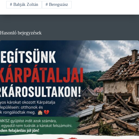
#
Babják Zoltán
#
Beregszász
Hasonló bejegyzések