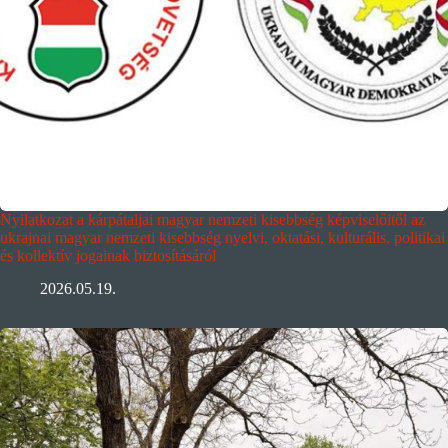
Nyilatkozat a kárpátaljai magyar nemzeti kisebbség képviselőitől az
ukrajnai magyar nemzeti kisebbség nyelvi, oktatási, kulturális, politikai
és kollektív jogainak biztosításáról
2026.05.19.