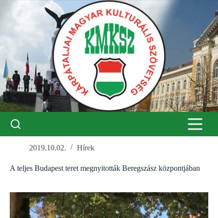
Skip
to
content
2019.10.02.
Hírek
A teljes Budapest teret megnyitották Beregszász központjában