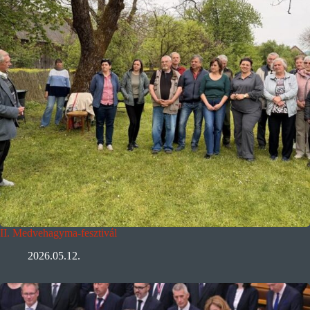
II. Medvehagyma-fesztivál
2026.05.12.