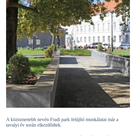
A közismertebb nevén Fradi park felújító munkálatai már a
tavalyi év során elkezdődtek.