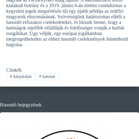
kialakult botrány és a 2019. június 6-án történt vandalizmus a
kegyeleti jogok megsértésén túl egy újabb példája az erdélyi
magyarok elnyomásának. Szövetségünk határozottan elítéli a
hasonló erőszakos cselekedeteket, és bízunk benne, hogy a
hatóságok mielőbb előállítják és felelősségre vonják a barbár
rongálókat. Úgy véljük, egy európai jogállamban
megengedhetetlen az ehhez hasonló cselekmények büntetlenül
hagyása.
Címkék
#
kárpátaljai
#
katonai
Hasonló bejegyzések