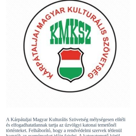
A Kárpátaljai Magyar Kulturális Szövetség mélységesen elítéli
és elfogadhatatlannak tartja az úzvölgyi katonai temetőnél
történteket. Felháborító, hogy a rendvédelmi szervek tétlenül
hagyták az eseményeket idáig fajulni. A katonatemető körül