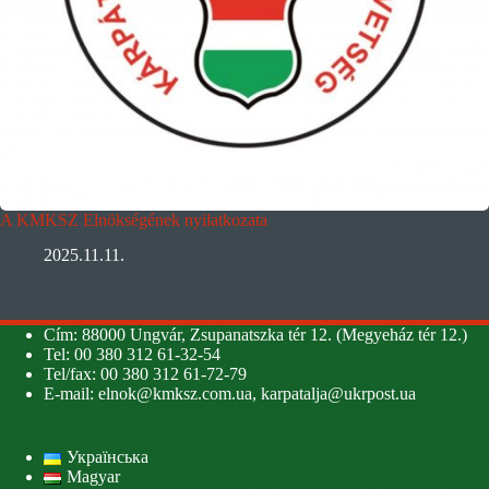
A KMKSZ Elnökségének nyilatkozata
2025.11.11.
Cím: 88000 Ungvár, Zsupanatszka tér 12. (Megyeház tér 12.)
Tel: 00 380 312 61-32-54
Tel/fax: 00 380 312 61-72-79
E-mail:
elnok@kmksz.com.ua
,
karpatalja@ukrpost.ua
Українська
Magyar