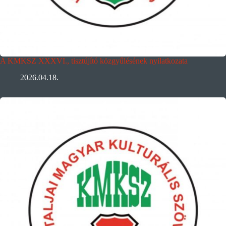
A KMKSZ XXXVI., tisztújító közgyűlésének nyilatkozata
2026.04.18.