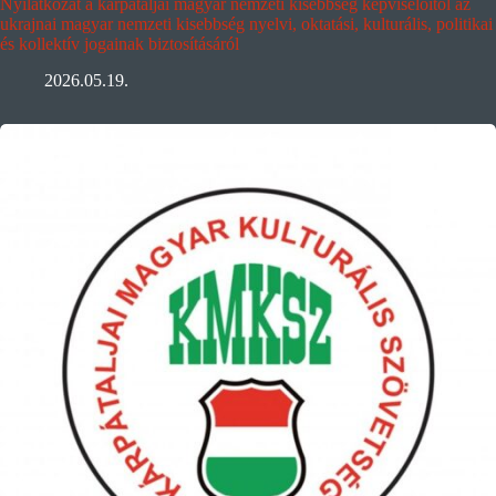
Nyilatkozat a kárpátaljai magyar nemzeti kisebbség képviselőitől az
ukrajnai magyar nemzeti kisebbség nyelvi, oktatási, kulturális, politikai
és kollektív jogainak biztosításáról
2026.05.19.