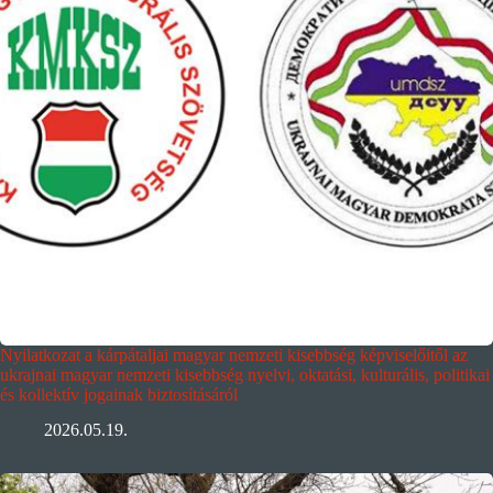
Nyilatkozat a kárpátaljai magyar nemzeti kisebbség képviselőitől az
ukrajnai magyar nemzeti kisebbség nyelvi, oktatási, kulturális, politikai
és kollektív jogainak biztosításáról
2026.05.19.