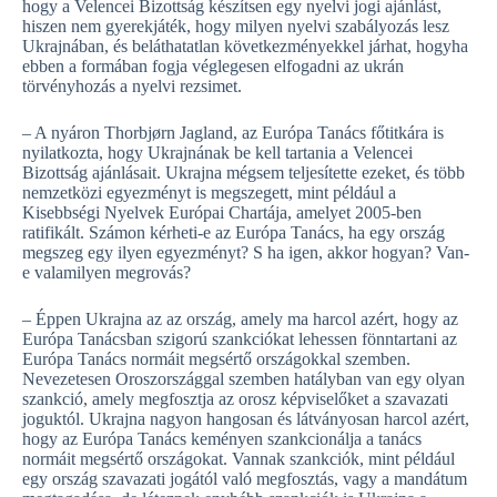
hogy a Velencei Bizottság készítsen egy nyelvi jogi ajánlást,
hiszen nem gyerekjáték, hogy milyen nyelvi szabályozás lesz
Ukrajnában, és beláthatatlan következményekkel járhat, hogyha
ebben a formában fogja véglegesen elfogadni az ukrán
törvényhozás a nyelvi rezsimet.
– A nyáron Thorbjørn Jagland, az Európa Tanács főtitkára is
nyilatkozta, hogy Ukrajnának be kell tartania a Velencei
Bizottság ajánlásait. Ukrajna mégsem teljesítette ezeket, és több
nemzetközi egyezményt is megszegett, mint például a
Kisebbségi Nyelvek Európai Chartája, amelyet 2005-ben
ratifikált. Számon kérheti-e az Európa Tanács, ha egy ország
megszeg egy ilyen egyezményt? S ha igen, akkor hogyan? Van-
e valamilyen megrovás?
– Éppen Ukrajna az az ország, amely ma harcol azért, hogy az
Európa Tanácsban szigorú szankciókat lehessen fönntartani az
Európa Tanács normáit megsértő országokkal szemben.
Nevezetesen Oroszországgal szemben hatályban van egy olyan
szankció, amely megfosztja az orosz képviselőket a szavazati
joguktól. Ukrajna nagyon hangosan és látványosan harcol azért,
hogy az Európa Tanács keményen szankcionálja a tanács
normáit megsértő országokat. Vannak szankciók, mint például
egy ország szavazati jogától való megfosztás, vagy a mandátum