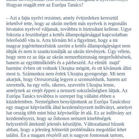
Hogyan reagált erre az Európa Tanács?
– Azt a fajta nyelvi rezsimet, amely évtizedeken keresztül
lehetővé tette, hogy az ukrán mellett más nyelvek is regionális
hivatalos nyelvvé váljanak, továbbra is biztosítani kellene. Ugye
fokozta a feszültséget a kettős állampolgársággal kapcsolatban
felerősödő vita is. Arra hívnám fel a figyelmet, hogy a mi
magyar jogértelmezésünk szerint a kettős állampolgárságot nem
tiltják és nem is szankcionálják az ukrán törvények. Úgy vélem,
hogy nem ez az útja az ukrán nemzetbiztonság megerősítésének,
hanem az együttműködés és a párbeszéd. Az elmúlt majd’
harminc évben ott voltunk Ukrajna mögött, és ott kívánunk állni
most is. Számunkra nem érdek Ukrajna gyengesége. Mi nem
akarjuk, hogy Oroszország legyen a szomszédunk, hanem azt
szeretnék, ha egy erős, sikeres, szuverén Ukrajna lenne,
amelynek az erejét éppen a nemzeti sokszínűségben látjuk. Az
Európa Tanács továbbra is szerepet fog vállalni ebben a
küzdelemben. Nemrégiben benyújtottunk az Európa Tanácshoz
egy magyar képviselők által kezdeményezett indítványt, amelyet
hat ország több mint húsz képviselője írt alá. Ez az indítvány azt
kezdeményezi, hogy az őshonos nemzeti kisebbségek
helyzetéről áttekintő jelentés készüljön. Változatlanul bízunk
abban, hogy a jelenleg felmerült problémákra megoldást lehet
találni. Én a magam részéről azt is nagyon fontosnak tartom,