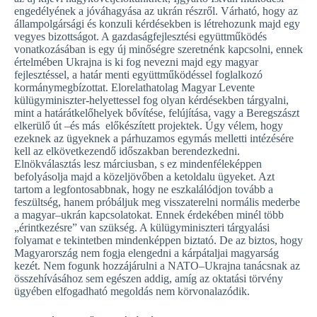
engedélyének a jóváhagyása az ukrán részről. Várható, hogy az
állampolgársági és konzuli kérdésekben is létrehozunk majd egy
vegyes bizottságot. A gazdaságfejlesztési együttműködés
vonatkozásában is egy új minőségre szeretnénk kapcsolni, ennek
értelmében Ukrajna is ki fog nevezni majd egy magyar
fejlesztéssel, a határ menti együttműködéssel foglalkozó
kormánymegbízottat. Elorelathatolag Magyar Levente
külügyminiszter-helyettessel fog olyan kérdésekben tárgyalni,
mint a határátkelőhelyek bővítése, felújítása, vagy a Beregszászt
elkerülő út –és más előkészített projektek. Úgy vélem, hogy
ezeknek az ügyeknek a párhuzamos egymás melletti intézésére
kell az elkövetkezendő időszakban berendezkedni.
Elnökválasztás lesz márciusban, s ez mindenféleképpen
befolyásolja majd a közeljövőben a ketoldalu ügyeket. Azt
tartom a legfontosabbnak, hogy ne eszkalálódjon tovább a
feszültség, hanem próbáljuk meg visszaterelni normális mederbe
a magyar–ukrán kapcsolatokat. Ennek érdekében minél több
„érintkezésre” van szükség. A külügyminiszteri tárgyalási
folyamat e tekintetben mindenképpen biztató. De az biztos, hogy
Magyarország nem fogja elengedni a kárpátaljai magyarság
kezét. Nem fogunk hozzájárulni a NATO–Ukrajna tanácsnak az
összehívásához sem egészen addig, amíg az oktatási törvény
ügyében elfogadható megoldás nem körvonalazódik.