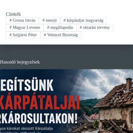
Címkék
#
Grezsa István
#
interjú
#
kárpátaljai magyarság
#
Magyar Levente
#
megállapodás
#
oktatási törvény
#
Szijjártó Péter
#
Velencei Bizottság
Hasonló bejegyzések