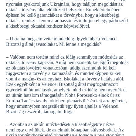
nyomást gyakoroljunk Ukrajnára, hogy találjon megoldást az
oktatási törvény által előidézett helyzetre. Ennek értelmében
építsen be kellő garanciákat a törvénybe, hogy a kisebbségi
oktatási rendszer fennmaradhasson és induljon el egy párbeszéd
a kisebbségi oktatási rendszer képviselőivel.
– Ukrajna mégsem vette mindeddig figyelembe a Velencei
Bizottság által javasoltakat. Mi lenne a megoldás?
– Valóban nem történt mind ez idáig semmilyen módosítás az
oktatási törvény kapcsán. Amíg nem születik kielégítő megoldás
az oktatás jövőjére vonatkozóan, addig szerintünk fel kell
függeszteni a törvény alkalmazását, és mindenképpen ki kell
vonni a magán- és az egyházi iskolákat a törvény hatálya alól.
Ezek egyébként a Velencei Bizottság által megfogalmazott
egyértelmű útmutatások, amelyek mind ez idáig nem nyerték el
az ukrán hatalom támogatását. Noha Porosenko elnök úr az
Európa Tanács tavalyi októberi plenáris ülésén tett arra ígéretet,
hogy amennyiben megszületik egy ilyen ajánlás a Velencei
Bizottság részéről , támogatni fogja.
– Azonban az ukrán intézkedések a kisebbségekre nézve
nemhogy enyhültek, de az elmúlt hónapban súlyosbodtak. Az
ukrán törvényhozás első olvasatban elfogadta a nyelvtörvényt.