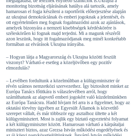
megtagadása, de léteznek enyhébb szankciók is.Ukrajna a
monitoring bizottság eljárásának hatálya alá tartozik, amely
hamarosan el fogja készíteni a raportőrök előterjesztése alapján
az ukrajnai demokráciának és emberi jogoknak a jelentését, és
ott egyértelműen meg fognak fogalmazódni azok az ajánlások,
amelyek bizonyára a nemzeti kisebbségek kérdéskörére is
széleskörűen ki fognak majd terjedni. Mi a magunk részéről
azon leszünk, hogy itt fogalmazódjanak meg minél konkrétabb
formában az elvárások Ukrajna irányába.
– Hogyan látja a Magyarország és Ukrajna közötti feszült
viszonyt? Várható-e esetleg a közeljövőben egy pozitív
elmozdulás?
– Levélben fordultunk a közelmúltban a külügyminiszter úr
révén számos nemzetközi szervezethez. Így biztosított minket az
Európa Tanács főtitkára is válaszlevélben arról, hogy
számíthatunk az alapvető emberi jogokért való küzdelmünkben
az Európa Tanácsra. Hadd hívjam fel arra is a figyelmet, hogy az
oktatási törvény ügyében az Egyesült Államok is közvetítő
szerepet vállalt, és már többször egy asztalhoz ültette a két
külügyminisztert. Most is zajlik egy biztató egyeztetési folyamat
a két külügyminiszter között. Hamarosan várható a kárpátaljai
miniszteri biztos, azaz Grezsa István működési engedélyének és
az új kijevi nagykövetjelöltünknek, Íjgyártó István működési