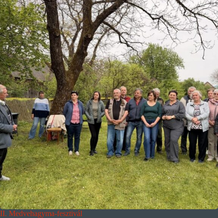
II. Medvehagyma-fesztivál