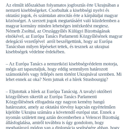
Az elmúlt időszakban folyamatos jogfosztás érte Ukrajnában a
nemzeti kisebbségeket. Csorbultak a kisebbségi nyelvi és
oktatási jogok, és számtalan atrocitás érte a kárpátaljai magyar
közösséget. A szerzett jogok megtartásáért való küzdelemben a
magyar kormány minden lehetséges intézkedést megtesz.
Németh Zsolttal, az Országgyűlés Külügyi Bizottságának
elnökével, az Európa Tanács Parlamenti Közgyűlésének magyar
delegáció vezetőjével arról beszélgettünk, hogy az Európa
Tanácsban milyen lépéseket tettek, és tesznek az ukrajnai
kisebbségek védelme érdekében.
– Az Európa Tanács a nemzetközi kisebbségvédelem motorja,
mégis azt tapasztaljuk, hogy eddig semmilyen határozott
számonkérés vagy fellépés nem történt Ukrajnával szemben. Mi
lehet ennek az oka? Nem jutnak el a hírek Strasbourgig?
– Eljutottak a hírek az Európa Tanácsig. A tavalyi októberi
közgyűlésen sikerült az Európa Tanács Parlamenti
Közgyűlésének elfogadnia egy nagyon kemény hangú
határozatot, amely az oktatási törvény kapcsán egyértelműen
kijelölte Ukrajna számára a követendő európai utat. Ennek a
nyomán született meg aztán decemberben a Velencei Bizottság
állásfoglalása, amiről továbbra is úgy gondolom, hogy
meghatározó módon van a diplomácia segítségére abban, hogy