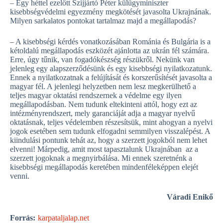
– Egy héttel ezelőtt Szijjártó Péter külügyminiszter
kisebbségvédelmi egyezmény megkötését javasolta Ukrajnának.
Milyen sarkalatos pontokat tartalmaz majd a megállapodás?
– A kisebbségi kérdés vonatkozásában Románia és Bulgária is a
kétoldalú megállapodás eszközét ajánlotta az ukrán fél számára.
Erre, úgy tűnik, van fogadókészség részükről. Nekünk van
jelenleg egy alapszerződésünk és egy kisebbségi nyilatkozatunk.
Ennek a nyilatkozatnak a felújítását és korszerűsítését javasolta a
magyar fél. A jelenlegi helyzetben nem lesz megkerülhető a
teljes magyar oktatási rendszernek a védelme egy ilyen
megállapodásban. Nem tudunk eltekinteni attól, hogy ezt az
intézményrendszert, mely garanciáját adja a magyar nyelvű
oktatásnak, teljes védelemben részesítsük, mint ahogyan a nyelvi
jogok esetében sem tudunk elfogadni semmilyen visszalépést. A
kiindulási pontunk tehát az, hogy a szerzett jogokból nem lehet
elvenni! Márpedig, amit most tapasztalunk Ukrajnában az a
szerzett jogoknak a megnyirbálása. Mi ennek szeretnénk a
kisebbségi megállapodás keretében mindenféleképpen elejét
venni.
Váradi Enikő
Forrás:
karpataljalap.net