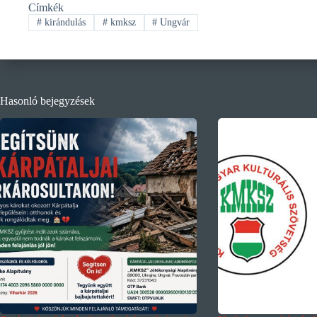
Címkék
#
kirándulás
#
kmksz
#
Ungvár
Hasonló bejegyzések