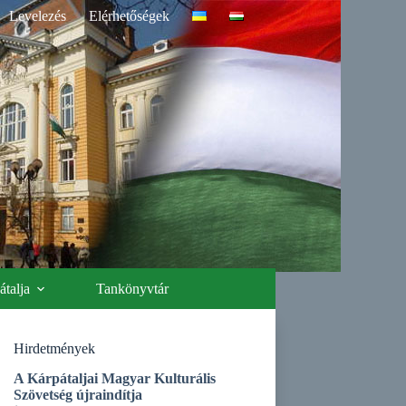
Levelezés
Elérhetőségek
talja
Tankönyvtár
Hirdetmények
A Kárpátaljai Magyar Kulturális
Szövetség újraindítja