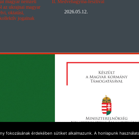
ljai magyar nemzeti
II. Medvehagyma-fesztivál
ől az ukrajnai magyar
2026.05.12.
vi, oktatási,
 kollektív jogainak
ény fokozásának érdekében sütiket alkalmazunk. A honlapunk használatá