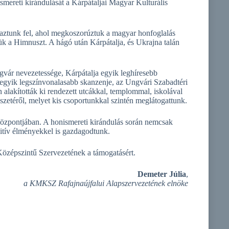
ereti kirándulását a Kárpátaljai Magyar Kulturális
taztunk fel, ahol megkoszorúztuk a magyar honfoglalás
k a Himnuszt. A hágó után Kárpátalja, és Ukrajna talán
vár nevezetessége, Kárpátalja egyik leghíresebb
yik legszínvonalasabb skanzenje, az Ungvári Szabadtéri
lakították ki rendezett utcákkal, templommal, iskolával
ítészetéről, melyet kis csoportunkkal szintén meglátogattunk.
központjában. A honismereti kirándulás során nemcsak
itív élményekkel is gazdagodtunk.
zépszintű Szervezetének a támogatásért.
Demeter Júlia
,
a KMKSZ Rafajnaújfalui Alapszervezetének elnöke