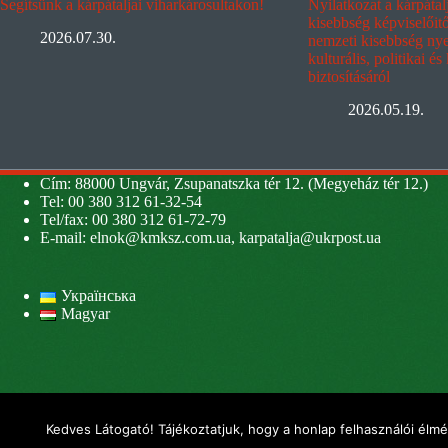
Segítsünk a kárpátaljai viharkárosultakon!
Nyilatkozat a kárpáta
kisebbség képviselőit
2026.07.30.
nemzeti kisebbség nyel
kulturális, politikai és
biztosításáról
2026.05.19.
Cím: 88000 Ungvár, Zsupanatszka tér 12. (Megyeház tér 12.)
Tel: 00 380 312 61-32-54
Tel/fax: 00 380 312 61-72-79
E-mail:
elnok@kmksz.com.ua
,
karpatalja@ukrpost.ua
Українська
Magyar
Kedves Látogató! Tájékoztatjuk, hogy a honlap felhasználói élm