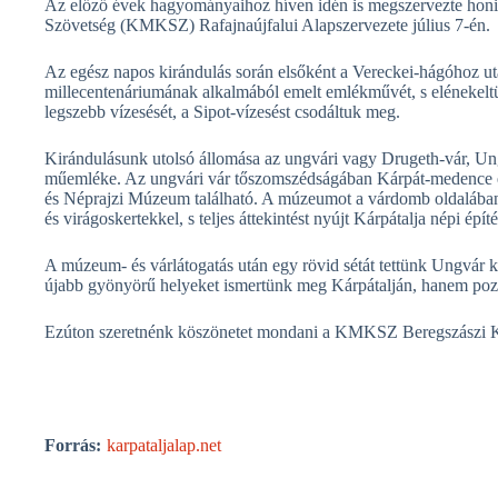
Az előző évek hagyományaihoz híven idén is megszervezte honism
Szövetség (KMKSZ) Rafajnaújfalui Alapszervezete július 7-én.
Az egész napos kirándulás során elsőként a Vereckei-hágóhoz u
millecentenáriumának alkalmából emelt emlékművét, s elénekeltü
legszebb vízesését, a Sipot-vízesést csodáltuk meg.
Kirándulásunk utolsó állomása az ungvári vagy Drugeth-vár, Ung
műemléke. Az ungvári vár tőszomszédságában Kárpát-medence eg
és Néprajzi Múzeum található. A múzeumot a várdomb oldalában a
és virágoskertekkel, s teljes áttekintést nyújt Kárpátalja népi ép
A múzeum- és várlátogatás után egy rövid sétát tettünk Ungvár 
újabb gyönyörű helyeket ismertünk meg Kárpátalján, hanem poz
Ezúton szeretnénk köszönetet mondani a KMKSZ Beregszászi Kö
Forrás:
karpataljalap.net