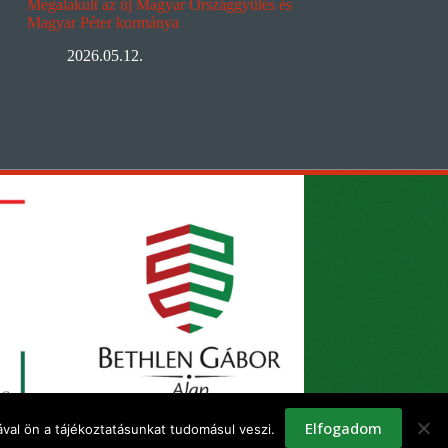
Megalakult az új Magyar Országgyűlés és
Magyar Péter kormánya
2026.05.12.
Elfogadom
val ön a tájékoztatásunkat tudomásul veszi.