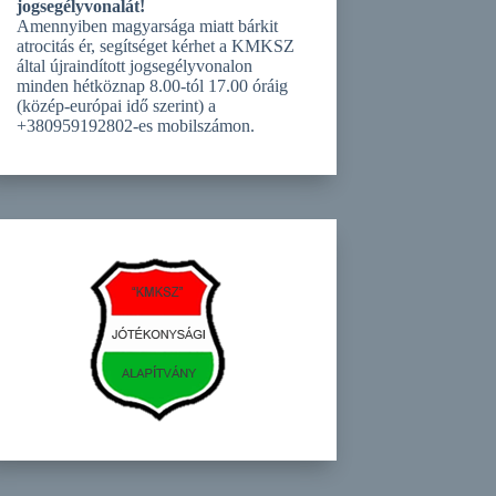
jogsegélyvonalát!
Amennyiben magyarsága miatt bárkit
atrocitás ér, segítséget kérhet a KMKSZ
által újraindított jogsegélyvonalon
minden hétköznap 8.00-tól 17.00 óráig
(közép-európai idő szerint) a
+380959192802-es mobilszámon.