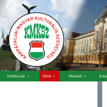
Publikációk
Hírek
Médiatár
Kárpá