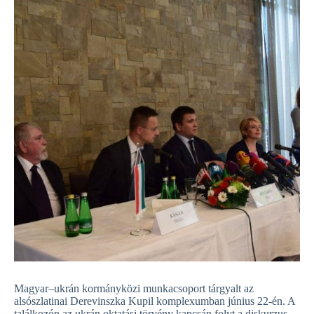
Magyar–ukrán kormányközi munkacsoport tárgyalt az
alsószlatinai Derevinszka Kupil komplexumban június 22-én. A
találkozón az ukrán oktatási törvény kapcsán folyt a diskurzus.