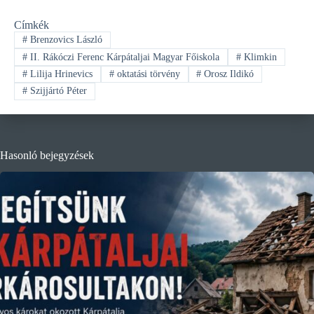
Címkék
#
Brenzovics László
#
II. Rákóczi Ferenc Kárpátaljai Magyar Főiskola
#
Klimkin
#
Lilija Hrinevics
#
oktatási törvény
#
Orosz Ildikó
#
Szijjártó Péter
Hasonló bejegyzések