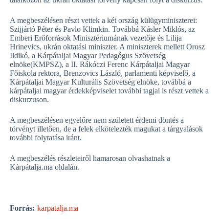
A megbeszélésen részt vettek a két ország külügyminiszterei:
Szijjártó Péter és Pavlo Klimkin. Továbbá Kásler Miklós, az
Emberi Erőforrások Minisztériumának vezetője és Lilija
Hrinevics, ukrán oktatási miniszter. A miniszterek mellett Orosz
Ildikó, a Kárpátaljai Magyar Pedagógus Szövetség
elnöke(KMPSZ), a II. Rákóczi Ferenc Kárpátaljai Magyar
Főiskola rektora, Brenzovics László, parlamenti képviselő, a
Kárpátaljai Magyar Kulturális Szövetség elnöke, továbbá a
kárpátaljai magyar érdekképviselet további tagjai is részt vettek a
diskurzuson.
A megbeszélésen egyelőre nem született érdemi döntés a
törvényt illetően, de a felek elkötelezték magukat a tárgyalások
további folytatása iránt.
A megbeszélés részleteiről hamarosan olvashatnak a
Kárpátalja.ma oldalán.
Forrás:
karpatalja.ma