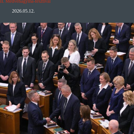
II. Medvehagyma-fesztivál
2026.05.12.