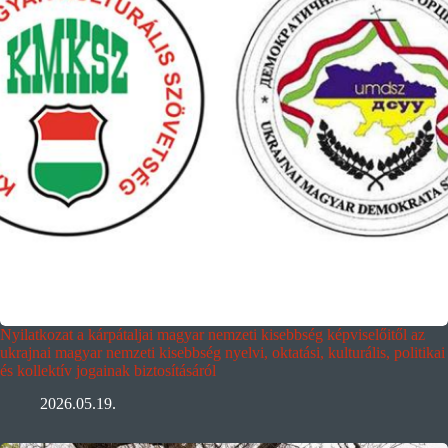
Nyilatkozat a kárpátaljai magyar nemzeti kisebbség képviselőitől az
ukrajnai magyar nemzeti kisebbség nyelvi, oktatási, kulturális, politikai
és kollektív jogainak biztosításáról
2026.05.19.