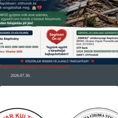
Segítsünk a kárpátaljai viharkárosultakon!
2026.07.30.