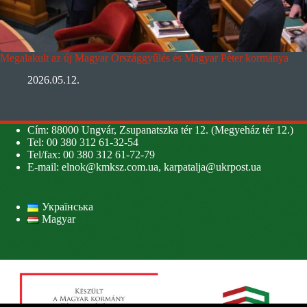
Megalakult az új Magyar Országgyűlés és Magyar Péter kormánya
2026.05.12.
Cím: 88000 Ungvár, Zsupanatszka tér 12. (Megyeház tér 12.)
Tel: 00 380 312 61-32-54
Tel/fax: 00 380 312 61-72-79
E-mail:
elnok@kmksz.com.ua
,
karpatalja@ukrpost.ua
Українська
Magyar