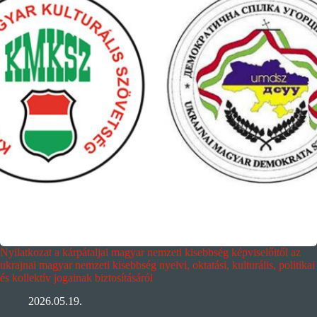
Nyilatkozat a kárpátaljai magyar nemzeti kisebbség képviselőitől az
ukrajnai magyar nemzeti kisebbség nyelvi, oktatási, kulturális, politikai
és kollektív jogainak biztosításáról
2026.05.19.