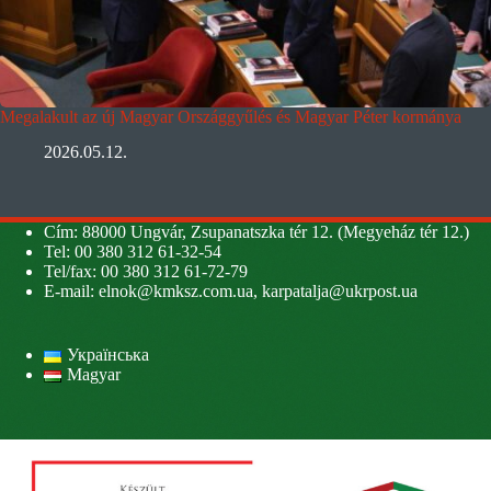
Megalakult az új Magyar Országgyűlés és Magyar Péter kormánya
2026.05.12.
Cím: 88000 Ungvár, Zsupanatszka tér 12. (Megyeház tér 12.)
Tel: 00 380 312 61-32-54
Tel/fax: 00 380 312 61-72-79
E-mail:
elnok@kmksz.com.ua
,
karpatalja@ukrpost.ua
Українська
Magyar