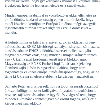
szintén azt kérve, hogy gyakoroljanak nyomást Ukrajnára annak
érdekében, hogy ne léphessen életbe ez a szabályozás.
Minden európai szabállyal és vonatkozó értékkel ellentétes az
ukrán döntés, ráadásul az ország éppen arra törekszik, hogy
minél közelebb kerüljön az Európai Unióhoz, mégis az egyik
legfontosabb európai értéket rúgta fel ezzel a döntésével –
mondta.
A külügyminiszter kitért arra: mivel az ukrán oktatási törvény
módosítása az ENSZ kisebbségi szabályait súlyosan sérti, azt az
utasítást adta az ENSZ különböző szervei mellett szolgáló
magyar diplomatáknak, hogy minden Ukrajna számára fontos
vagy Ukrajna által kezdeményezett ügyet blokkoljanak.
Magyarország az ENSZ Emberi Jogi Tanácsának jelenleg
Genfben zajló ülésén is ragaszkodik ahhoz, hogy nem
fogadhatnak el közös európai uniós álláspontot úgy, hogy az ne
térne ki Ukrajna elítélésére ebben a kérdésben – mutatott rá.
Szijjártó Péter arról is beszélt, hogy a többi visegrádi országból
érkezett külügyminiszter kollégáival folytatott konzultáción is
részletes tájékoztatást adott az ügyről, és világossá tette, hogy
minden Ukrajnának fontos ügyet blokkolni fognak, amíg ez a
kérdés meg nem oldódik.