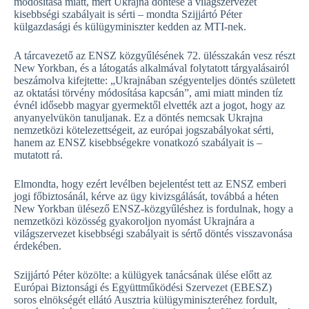
módosítása miatt, mert Ukrajna döntése a világszervezet
kisebbségi szabályait is sérti – mondta Szijjártó Péter
külgazdasági és külügyminiszter kedden az MTI-nek.
A tárcavezető az ENSZ közgyűlésének 72. ülésszakán vesz részt
New Yorkban, és a látogatás alkalmával folytatott tárgyalásairól
beszámolva kifejtette: „Ukrajnában szégyenteljes döntés született
az oktatási törvény módosítása kapcsán”, ami miatt minden tíz
évnél idősebb magyar gyermektől elvették azt a jogot, hogy az
anyanyelvükön tanuljanak. Ez a döntés nemcsak Ukrajna
nemzetközi kötelezettségeit, az európai jogszabályokat sérti,
hanem az ENSZ kisebbségekre vonatkozó szabályait is –
mutatott rá.
Elmondta, hogy ezért levélben bejelentést tett az ENSZ emberi
jogi főbiztosánál, kérve az ügy kivizsgálását, továbbá a héten
New Yorkban ülésező ENSZ-közgyűléshez is fordulnak, hogy a
nemzetközi közösség gyakoroljon nyomást Ukrajnára a
világszervezet kisebbségi szabályait is sértő döntés visszavonása
érdekében.
Szijjártó Péter közölte: a külügyek tanácsának ülése előtt az
Európai Biztonsági és Együttműködési Szervezet (EBESZ)
soros elnökségét ellátó Ausztria külügyminiszteréhez fordult,