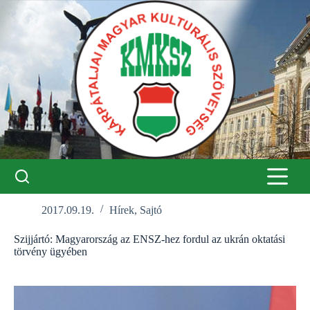
Skip
to
content
2017.09.19.
Hírek
,
Sajtó
Szijjártó: Magyarország az ENSZ-hez fordul az ukrán oktatási
törvény ügyében