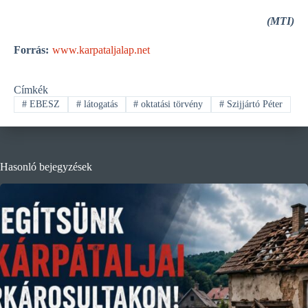
(MTI)
Forrás:
www.karpataljalap.net
Címkék
#
EBESZ
#
látogatás
#
oktatási törvény
#
Szijjártó Péter
Hasonló bejegyzések