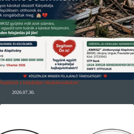
Segítsünk a kárpátaljai viharkárosultakon!
2026.07.30.