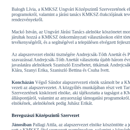
Balogh Lívia, a KMKSZ Ungvári Középszintű Szervezetének elnö
programokról, valamint a járási tanács KMKSZ-frakciójának tevéke
rendezvényekről.
Mackó István, az Ungvári Járási Tanács alelnöke köszönetet mon
járultak hozzá a KMKSZ önkormányzati választásokon elért tör
tevékenységéről, és a segítségével a településen elvégzett fejleszt
Az alapszervezet elnöki tisztségére Andrejcsák-Tóth Anettát és P
szavazással Andrejcsák-Tóth Anettát választotta újabb három évr
javaslatára alelnöknek Szaniszló Erzsébetet, titkárnak Andrejcsák
Klára, Szanyi Erika, Szaniszló Bettina és Csuha Ivett.
Koncházán
Végső Sándor alapszervezeti elnök számolt be a K
vezeti az alapszervezetet. A közgyűlés munkájában részt vett 
Szervezetének kiskörzeti elnöke, aki tájékoztatta a tagságot a K
álláspontjáról, valamint az anyaországi támogatási programokról.
elnökének, alelnökének pedig Juhász Erikát.
Beregszászi Középszintű Szervezet
Jánosiban
Pallagi Attila, az alapszervezet elnöke köszöntötte a
vett a KMKSZ által szervezett eseményeken, valamint a község