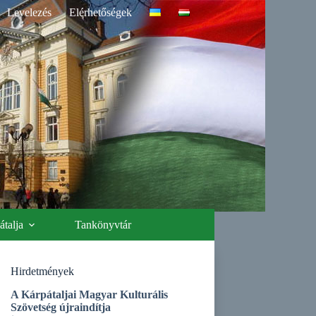
Levelezés
Elérhetőségek
talja
Tankönyvtár
Hirdetmények
A Kárpátaljai Magyar Kulturális
Szövetség újraindítja