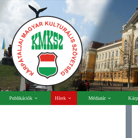
Publikációk
Hírek
Médiatár
Kárpá