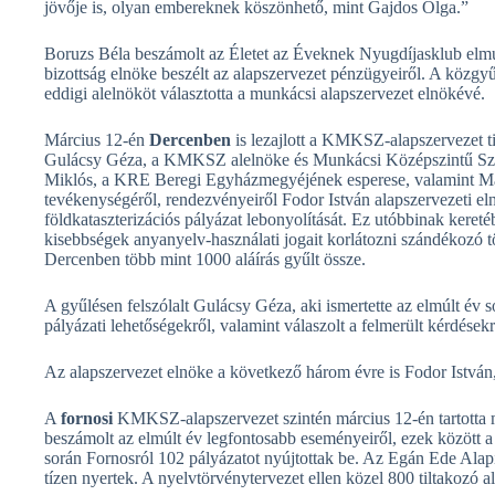
jövője is, olyan embereknek köszönhető, mint Gajdos Olga.”
Boruzs Béla beszámolt az Életet az Éveknek Nyugdíjasklub elmúl
bizottság elnöke beszélt az alapszervezet pénzügyeiről. A közgy
eddigi alelnököt választotta a munkácsi alapszervezet elnökévé.
Március 12-én
Dercenben
is lezajlott a KMKSZ-alapszervezet t
Gulácsy Géza, a KMKSZ alelnöke és Munkácsi Középszintű Sze
Miklós, a KRE Beregi Egyházmegyéjének esperese, valamint Máté
tevékenységéről, rendezvényeiről Fodor István alapszervezeti el
földkataszterizációs pályázat lebonyolítását. Ez utóbbinak keret
kisebbségek anyanyelv-használati jogait korlátozni szándékozó tö
Dercenben több mint 1000 aláírás gyűlt össze.
A gyűlésen felszólalt Gulácsy Géza, aki ismertette az elmúlt év so
pályázati lehetőségekről, valamint válaszolt a felmerült kérdésekr
Az alapszervezet elnöke a következő három évre is Fodor István, 
A
fornosi
KMKSZ-alapszervezet szintén március 12-én tartotta 
beszámolt az elmúlt év legfontosabb eseményeiről, ezek között a
során Fornosról 102 pályázatot nyújtottak be. Az Egán Ede Alap
tízen nyertek. A nyelvtörvénytervezet ellen közel 800 tiltakozó al