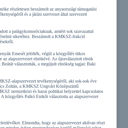
ke részletesen beszámolt az anyaországi támogatási
nységéről és a járási szervezet által szervezett
dott a palágykomoróciaknak, amiért sok szavazattal
ténelmi sikeréhez. Beszámolt a KMKSZ-frakció
ésekről.
enyák Emesét jelölték, végül a közgyűlés titkos
e az alapszervezet elnökévé. Az újraválasztott elnök
 Beátát választották, a megújult elnökség tagjai: Baki
MKSZ-alapszervezet tevékenységéről, aki sok-sok éve
Tarics Zoltán, a KMKSZ Ungvári Középszintű
MKSZ nemzetközi és hazai politikai helyzettel kapcsolatos
 A közgyűlés Palkó Enikőt választotta az alapszervezet
 jelenlévőket. Elmondta, hogy az alapszervezet aktívan részt
ben minden évben megrendezésre kerülő málenykij robot-