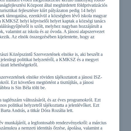
gfejlesztési Központ által meghirdetett földprivatizációs
risztikai fejlesztésre kiírt pályázaton pedig 14 helyi
lmek támogatása, ezenkívül a községben lévő iskola magyar
 a KMKSZ helyi képviselői helyet kaptak a községi tanács
aláírásgyűjtésről is szólt, melyhez nagyban hozzájárult a
k, valamint az iskola és az óvoda. A jánosi alapszervezet
kezik. Az elnök összegzésében kijelentette, hogy az
ászi Középszintű Szervezetének elnöke is, aki beszélt a
elenlegi politikai helyzetéről, a KMKSZ és a megyei
yázati lehetőségekről.
rvezetének elnöke röviden tájékoztatott a jánosi ISZ-
ról. Ezt követően megtörtént a tisztújítás, a jánosi
ábbra is Sin Béla tölti be.
a taglétszám változásáról, és az éves programokról. Ezt
nos politikai helyzetről tájékoztatta a jelenlévőket. Ezt
arta András, a titkár Dóra Rozália lett.
 év munkájáról, a legfontosabb rendezvényekről: a március
zámukra a nemzeti identitás őrzése, ápolása, valamint a