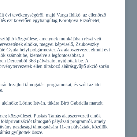
t évi tevékenységéről, majd Varga Ildikó, az ellenőrző
űlés ezt követően egyhangúlag Koroljova Erzsébetet,
isztújító közgyűlése, amelynek munkájában részt vett
rvezetének elnöke, megyei képviselő, Zsukovszky
 Gyula helyi polgármester. Az alapszervezet elmúlt évi
nök számolt be, kiemelve a legfontosabbat, a
ében Dercenből 368 pályázatot nyújtottak be. A
rvénytervezetek ellen tiltakozó aláírásgyűjtő akció során
rán lezajlott támogatási programokat, és szólt az idei
e.
alelnöke Lőrinc István, titkára Biró Gabriella maradt.
meg közgyűlését. Puskás Tamás alapszervezeti elnök
 földprivatizációt támogató pályázati programról, amely
ítvány gazdasági támogatására 11-en pályáztak, közülük
áírást gyűjtöttek össze.