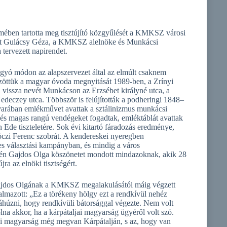
mében tartotta meg tisztújító közgyűlését a KMKSZ városi
ket Gulácsy Géza, a KMKSZ alelnöke és Munkácsi
tervezett napirendet.
gyó módon az alapszervezet által az elmúlt csaknem
özöttük a magyar óvoda megnyitását 1989-ben, a Zrínyi
vissza nevét Munkácson az Erzsébet királyné utca, a
Nedeczey utca. Többször is felújították a podheringi 1848–
arában emlékművet avattak a sztálinizmus munkácsi
, és magas rangú vendégeket fogadtak, emléktáblát avattak
Ede tiszteletére. Sok évi kitartó fáradozás eredménye,
kóczi Ferenc szobrát. A kendereskei nyeregben
yes választási kampányban, és mindig a város
égén Gajdos Olga köszönetet mondott mindazoknak, akik 28
ra az elnöki tisztségért.
Gajdos Olgának a KMKSZ megalakulásától máig végzett
lmazott: „Ez a törékeny hölgy ezt a rendkívül nehéz
áhúzni, hogy rendkívüli bátorsággal végezte. Nem volt
lna akkor, ha a kárpátaljai magyarság ügyéről volt szó.
ljai magyarság még megvan Kárpátalján, s az, hogy van