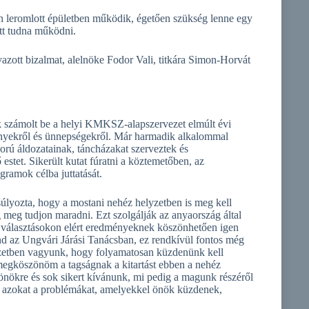
n leromlott épületben működik, égetően szükség lenne egy
tt tudna működni.
zott bizalmat, alelnöke Fodor Vali, titkára Simon-Horvát
ök számolt be a helyi KMKSZ-alapszervezet elmúlt évi
zvényekről és ünnepségekről. Már harmadik alkalommal
orú áldozatainak, táncházakat szerveztek és
tet. Sikerült kutat fúratni a köztemetőben, az
gramok célba juttatását.
súlyozta, hogy a mostani nehéz helyzetben is meg kell
meg tudjon maradni. Ezt szolgálják az anyaország által
i választásokon elért eredményeknek köszönhetően igen
d az Ungvári Járási Tanácsban, ez rendkívül fontos még
lyzetben vagyunk, hogy folyamatosan küzdenünk kell
egköszönöm a tagságnak a kitartást ebben a nehéz
 önökre és sok sikert kívánunk, mi pedig a magunk részéről
 azokat a problémákat, amelyekkel önök küzdenek,