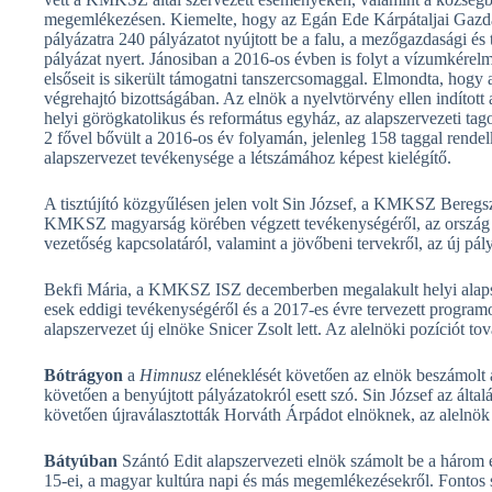
megemlékezésen. Kiemelte, hogy az Egán Ede Kárpátaljai Gazdasá
pályázatra 240 pályázatot nyújtott be a falu, a mezőgazdasági és tu
pályázat nyert. Jánosiban a 2016-os évben is folyt a vízumkére
elsőseit is sikerült támogatni tanszercsomaggal. Elmondta, hogy
végrehajtó bizottságában. Az elnök a nyelvtörvény ellen indított 
helyi görögkatolikus és református egyház, az alapszervezeti tago
2 fővel bővült a 2016-os év folyamán, jelenleg 158 taggal rendel
alapszervezet tevékenysége a létszámához képest kielégítő.
A tisztújító közgyűlésen jelen volt Sin József, a KMKSZ Beregsz
KMKSZ magyarság körében végzett tevékenységéről, az ország j
vezetőség kapcsolatáról, valamint a jövőbeni tervekről, az új pál
Bekfi Mária, a KMKSZ ISZ decemberben megalakult helyi alapsze
esek eddigi tevékenységéről és a 2017-es évre tervezett programok
alapszervezet új elnöke Snicer Zsolt lett. Az alelnöki pozíciót tov
Bótrágyon
a
Himnusz
eléneklését követően az elnök beszámolt 
követően a benyújtott pályázatokról esett szó. Sin József az általá
követően újraválasztották Horváth Árpádot elnöknek, az alelnök B
Bátyúban
Szántó Edit alapszervezeti elnök számolt be a három
15-ei, a magyar kultúra napi és más megemlékezésekről. Fontos s