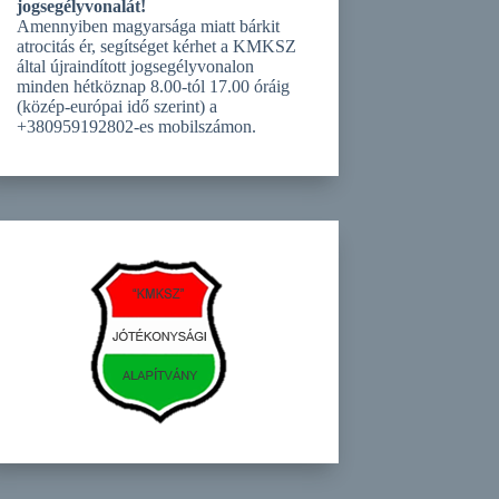
jogsegélyvonalát!
Amennyiben magyarsága miatt bárkit
atrocitás ér, segítséget kérhet a KMKSZ
által újraindított jogsegélyvonalon
minden hétköznap 8.00-tól 17.00 óráig
(közép-európai idő szerint) a
+380959192802-es mobilszámon.