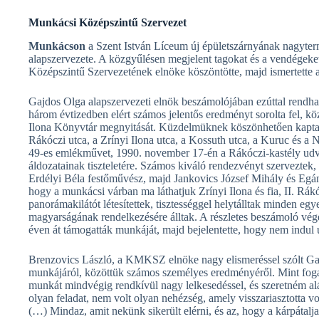
Munkácsi Középszintű Szervezet
Munkácson
a Szent István Líceum új épületszárnyának nagyter
alapszervezete. A közgyűlésen megjelent tagokat és a vendége
Középszintű Szervezetének elnöke köszöntötte, majd ismertette a 
Gajdos Olga alapszervezeti elnök beszámolójában ezúttal rendha
három évtizedben elért számos jelentős eredményt sorolta fel, k
Ilona Könyvtár megnyitását. Küzdelmüknek köszönhetően kapta 
Rákóczi utca, a Zrínyi Ilona utca, a Kossuth utca, a Kuruc és a 
49-es emlékművet, 1990. november 17-én a Rákóczi-kastély udv
áldozatainak tiszteletére. Számos kiváló rendezvényt szerveztek
Erdélyi Béla festőművész, majd Jankovics József Mihály és Egán 
hogy a munkácsi várban ma láthatjuk Zrínyi Ilona és fia, II. Rá
panorámakilátót létesítettek, tisztességgel helytálltak minden eg
magyarságának rendelkezésére álltak. A részletes beszámoló v
éven át támogatták munkáját, majd bejelentette, hogy nem indul új
Brenzovics László, a KMKSZ elnöke nagy elismeréssel szólt 
munkájáról, közöttük számos személyes eredményéről. Mint foga
munkát mindvégig rendkívül nagy lelkesedéssel, és szeretném al
olyan feladat, nem volt olyan nehézség, amely visszariasztotta vo
(…) Mindaz, amit nekünk sikerült elérni, és az, hogy a kárpáta