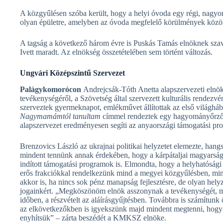
A közgyűlésen szóba került, hogy a helyi óvoda egy régi, nagyo
olyan épületre, amelyben az óvoda megfelelő körülmények közö
A tagság a következő három évre is Puskás Tamás elnöknek szava
Ivett maradt. Az elnökség összetételében sem történt változás.
Ungvári Középszintű Szervezet
Palágykomorócon
Andrej­csák-Tóth Anetta alapszervezeti eln
tevékenységéről, a Szövetség által szervezett kulturális rende
szerveztek gyermeknapot, emlékművet állítottak az első világháb
Nagymamámtól tanultam
címmel rendeztek egy hagyományőrző es
alapszervezet eredményesen segíti az anyaországi támogatási pro
Brenzovics László az ukrajnai politikai helyzetet elemezte, hang
mindent tennünk annak érdekében, hogy a kárpátaljai magyarság 
indított támogatási programok is. Elmondta, hogy a helyhatóság
erős frakciókkal rendelkezünk mind a megyei közgyűlésben, min
akkor is, ha nincs sok pénz manapság fejlesztésre, de olyan he
jogainkért. „Megköszönöm elnök asszonynak a tevékenységét, m
időben, a részvételt az aláírásgyűjtésben. Továbbra is számítunk
az elkövetkezőkben is igyekszünk majd mindent megtenni, hogy
enyhítsük” – zárta beszédét a KMKSZ elnöke.