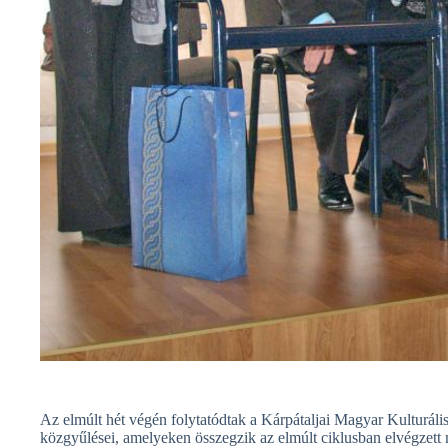
Az elmúlt hét végén folytatódtak a Kárpátaljai Magyar Kulturáli
közgyűlései, amelyeken összegzik az elmúlt ciklusban elvégzett