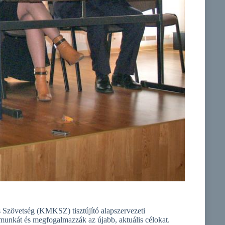
s Szövetség (KMKSZ) tisztújító alapszervezeti
 munkát és megfogalmazzák az újabb, aktuális célokat.