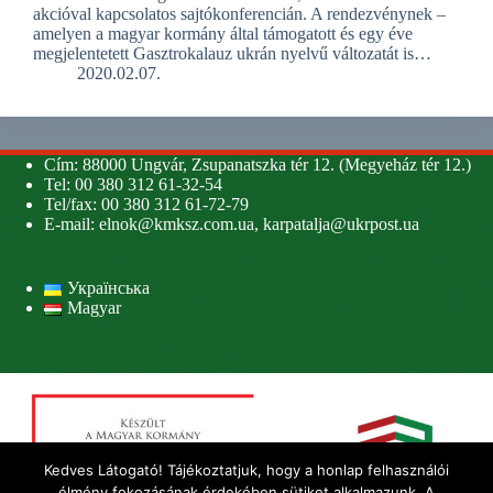
akcióval kapcsolatos sajtókonferencián. A rendezvénynek –
amelyen a magyar kormány által támogatott és egy éve
megjelentetett Gasztrokalauz ukrán nyelvű változatát is…
2020.02.07.
Cím: 88000 Ungvár, Zsupanatszka tér 12. (Megyeház tér 12.)
Tel: 00 380 312 61-32-54
Tel/fax: 00 380 312 61-72-79
E-mail:
elnok@kmksz.com.ua
,
karpatalja@ukrpost.ua
Українська
Magyar
Kedves Látogató! Tájékoztatjuk, hogy a honlap felhasználói
élmény fokozásának érdekében sütiket alkalmazunk. A