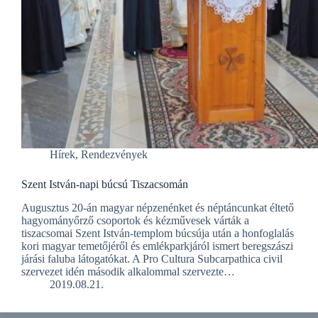
Hírek
,
Rendezvények
Szent István-napi búcsú Tiszacsomán
Augusztus 20-án magyar népzenénket és néptáncunkat éltető
hagyományőrző csoportok és kézművesek várták a
tiszacsomai Szent István-templom búcsúja után a honfoglalás
kori magyar temetőjéről és emlékparkjáról ismert beregszászi
járási faluba látogatókat. A Pro Cultura Subcarpathica civil
szervezet idén második alkalommal szervezte…
2019.08.21.