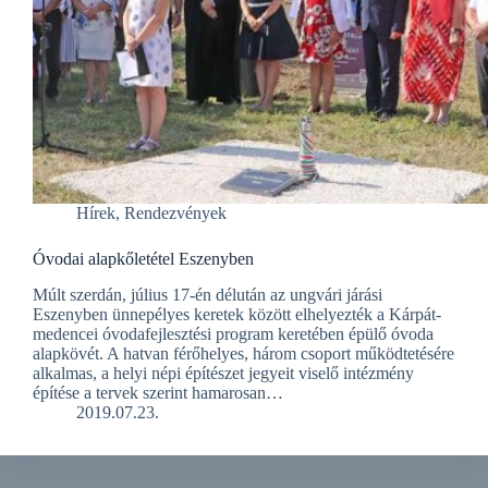
Hírek
,
Rendezvények
Óvodai alapkőletétel Eszenyben
Múlt szerdán, július 17-én délután az ungvári járási
Eszenyben ünnepélyes keretek között elhelyezték a Kárpát-
medencei óvodafejlesztési program keretében épülő óvoda
alapkövét. A hatvan férőhelyes, három csoport működtetésére
alkalmas, a helyi népi építészet jegyeit viselő intézmény
építése a tervek szerint hamarosan…
2019.07.23.