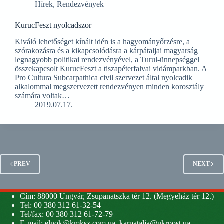
Hírek
,
Rendezvények
KurucFeszt nyolcadszor
Kiváló lehetőséget kínált idén is a hagyományőrzésre, a
szórakozásra és a kikapcsolódásra a kárpátaljai magyarság
legnagyobb politikai rendezvényével, a Turul-ünnepséggel
összekapcsolt KurucFeszt a tiszapéterfalvai vidámparkban. A
Pro Cultura Subcarpathica civil szervezet által nyolcadik
alkalommal megszervezett rendezvényen minden korosztály
számára voltak…
2019.07.17.
PREV
NEXT
Cím: 88000 Ungvár, Zsupanatszka tér 12. (Megyeház tér 12.)
Tel: 00 380 312 61-32-54
Tel/fax: 00 380 312 61-72-79
E-mail:
elnok@kmksz.com.ua
,
karpatalja@ukrpost.ua