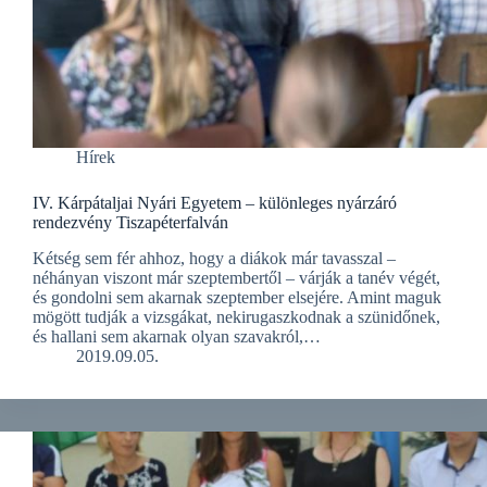
Hírek
IV. Kárpátaljai Nyári Egyetem – különleges nyárzáró
rendezvény Tiszapéterfalván
Kétség sem fér ahhoz, hogy a diákok már tavasszal –
néhányan viszont már szeptembertől – várják a tanév végét,
és gondolni sem akarnak szeptember elsejére. Amint maguk
mögött tudják a vizsgákat, nekirugaszkodnak a szünidőnek,
és hallani sem akarnak olyan szavakról,…
2019.09.05.