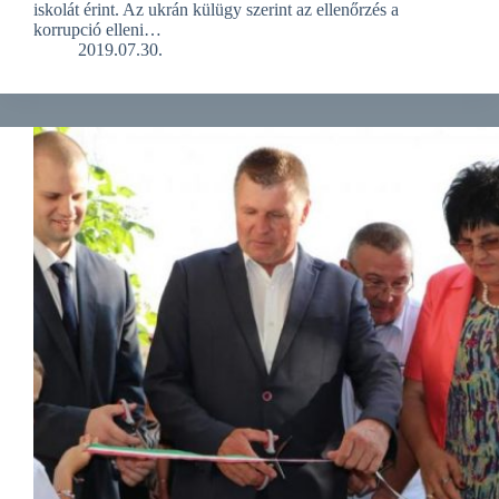
iskolát érint. Az ukrán külügy szerint az ellenőrzés a
korrupció elleni…
2019.07.30.