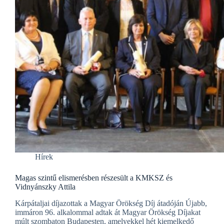
Hírek
Magas szintű elismerésben részesült a KMKSZ és
Vidnyánszky Attila
Kárpátaljai díjazottak a Magyar Örökség Díj átadóján Újabb,
immáron 96. alkalommal adtak át Magyar Örökség Díjakat
múlt szombaton Budapesten, amelyekkel hét kiemelkedő