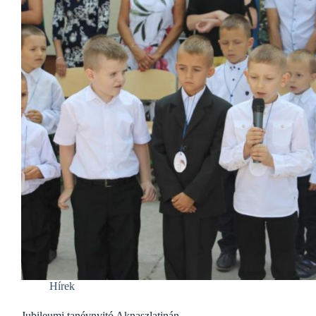
Hírek
Jubileumi tanévnyitó Aknaszlatinán