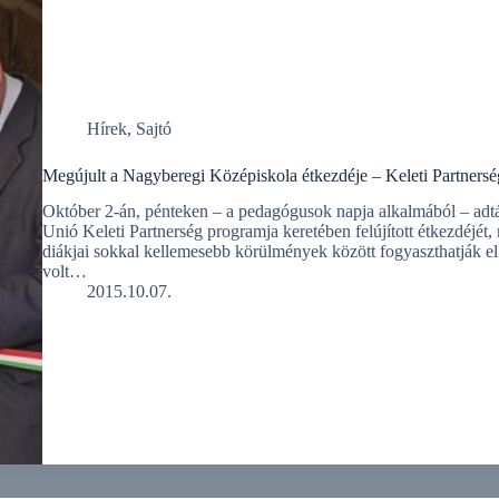
Hírek
,
Sajtó
Megújult a Nagyberegi Középiskola étkezdéje – Keleti Partners
Október 2-án, pénteken – a pedagógusok napja alkalmából – adtá
Unió Keleti Partnerség programja keretében felújított étkezdéjé
diákjai sokkal kellemesebb körülmények között fogyaszthatják el
volt…
2015.10.07.