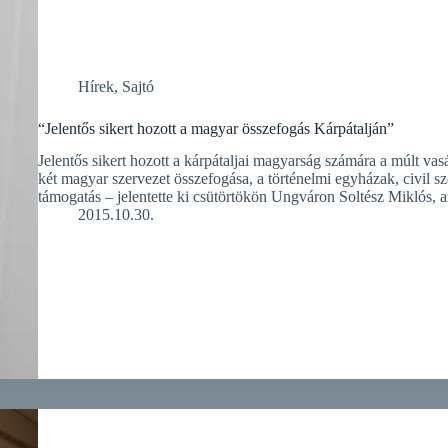
Hírek
,
Sajtó
“Jelentős sikert hozott a magyar összefogás Kárpátalján”
Jelentős sikert hozott a kárpátaljai magyarság számára a múlt vas
két magyar szervezet összefogása, a történelmi egyházak, civil s
támogatás – jelentette ki csütörtökön Ungváron Soltész Miklós
2015.10.30.