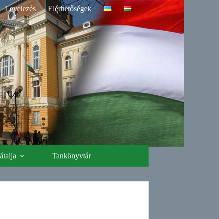
Levelezés
Elérhetőségek
talja
Tankönyvtár