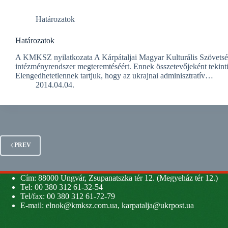
Határozatok
Határozatok
A KMKSZ nyilatkozata A Kárpátaljai Magyar Kulturális Szövetség 
intézményrendszer megteremtéséért. Ennek összetevőjeként tekint
Elengedhetetlennek tartjuk, hogy az ukrajnai adminisztratív…
2014.04.04.
PREV
Cím: 88000 Ungvár, Zsupanatszka tér 12. (Megyeház tér 12.)
Tel: 00 380 312 61-32-54
Tel/fax: 00 380 312 61-72-79
E-mail:
elnok@kmksz.com.ua
,
karpatalja@ukrpost.ua