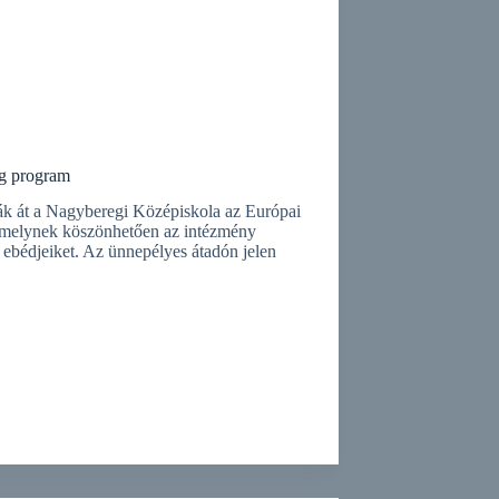
ég program
k át a Nagy­bere­gi Középiskola az Európai
t, melynek köszönhetően az intézmény
 ebédjeiket. Az ünnepélyes átadón jelen