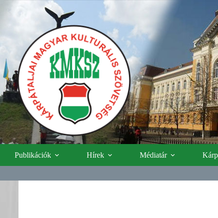
Publikációk
Hírek
Médiatár
Kárpá