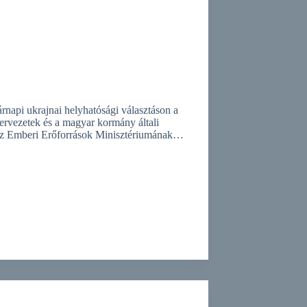
árnapi ukrajnai helyhatósági választáson a
zervezetek és a magyar kormány általi
, az Emberi Erőforrások Minisztériumának…