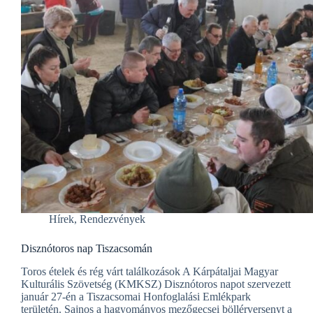
Hírek
,
Rendezvények
Disznótoros nap Tiszacsomán
Toros ételek és rég várt találkozások A Kárpátaljai Magyar
Kulturális Szövetség (KMKSZ) Disznótoros napot szervezett
január 27-én a Tiszacsomai Honfoglalási Emlékpark
területén. Sajnos a hagyományos mezőgecsei böllérversenyt a