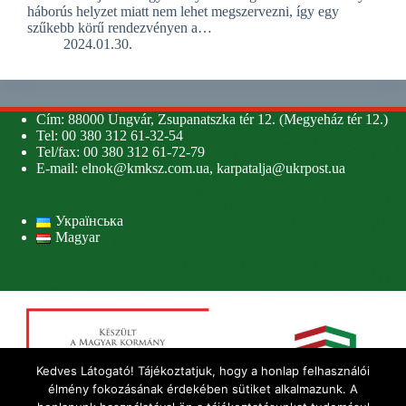
háborús helyzet miatt nem lehet megszervezni, így egy
szűkebb körű rendezvényen a…
2024.01.30.
Cím: 88000 Ungvár, Zsupanatszka tér 12. (Megyeház tér 12.)
Tel: 00 380 312 61-32-54
Tel/fax: 00 380 312 61-72-79
E-mail:
elnok@kmksz.com.ua
,
karpatalja@ukrpost.ua
Українська
Magyar
Kedves Látogató! Tájékoztatjuk, hogy a honlap felhasználói
élmény fokozásának érdekében sütiket alkalmazunk. A