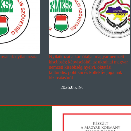
yának nyilatkozata
Nyilatkozat a kárpátaljai magyar nemzeti
kisebbség képviselőitől az ukrajnai magyar
nemzeti kisebbség nyelvi, oktatási,
kulturális, politikai és kollektív jogainak
biztosításáról
2026.05.19.