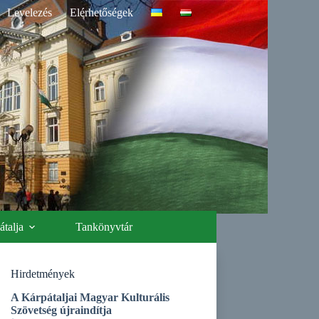
Levelezés
Elérhetőségek
talja
Tankönyvtár
Hirdetmények
A Kárpátaljai Magyar Kulturális
Szövetség újraindítja