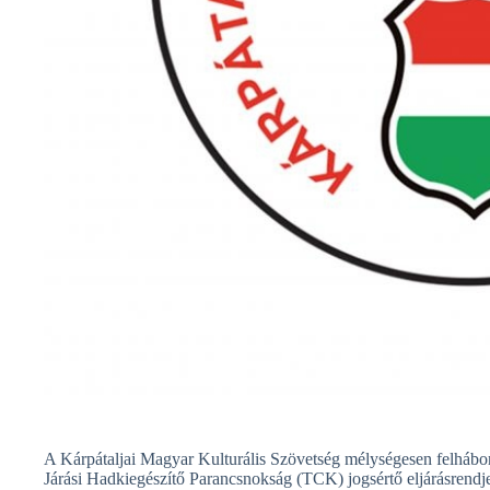
A Kárpátaljai Magyar Kulturális Szövetség mélységesen felhábor
Járási Hadkiegészítő Parancsnokság (TCK) jogsértő eljárásrend