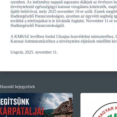
szemben. Az intézmény nappali tagozatos diákjait az érvényes h
törvénytelenül egészségügyi katonai vizsgálatra kötelezték, maj
újabb behívóval, mely 2025 november 10-re szólt. Ennek megfele
Hadkiegészítő Parancsnokságon, azonban az ügyvédi segítség ig
továbbá a telefonjaikat is le kívánták foglalni. November 11-re t
Hadkiegészítő Parancsnokságtól.
A KMKSZ levélben fordul Ukrajna honvédelmi miniszteréhez, Uk
Katonai Adminisztrációhoz a törvénytelen eljárások mielőbbi ki
Ungvár, 2025. november 11.
Hasonló bejegyzések