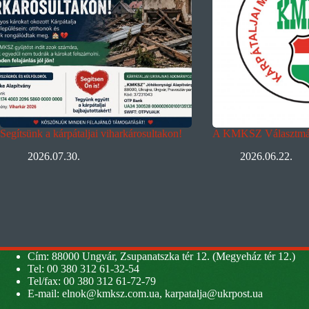
Segítsünk a kárpátaljai viharkárosultakon!
A KMKSZ Választmán
2026.07.30.
2026.06.22.
Cím: 88000 Ungvár, Zsupanatszka tér 12. (Megyeház tér 12.)
Tel: 00 380 312 61-32-54
Tel/fax: 00 380 312 61-72-79
E-mail:
elnok@kmksz.com.ua
,
karpatalja@ukrpost.ua