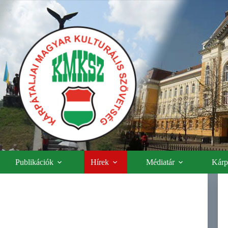
Publikációk
Hírek
Médiatár
Kárpá