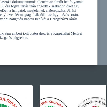
alasztási dokumentumok ellenére az elmúlt hét folyamán
d 36 óra fogva tartás után engedték szabadon őket egy
lően a hallgatók megjelentek a Beregszászi Járási
énybevételét megtagadták tőlük az ügyintézés során,
ovábbi hallgatók kaptak behívót a Beregszászi Járási
rajna emberi jogi biztosához és a Kárpátaljai Megyei
vizsgálása ügyében.