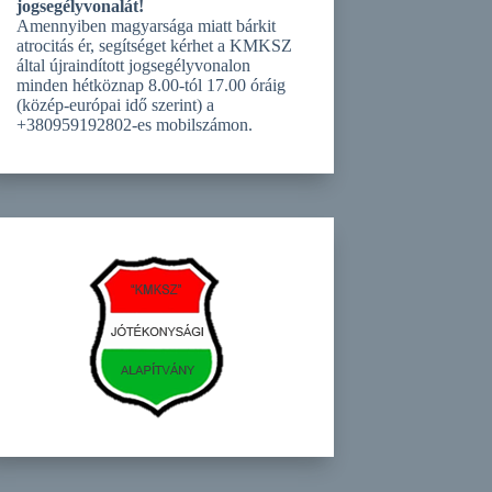
jogsegélyvonalát!
Amennyiben magyarsága miatt bárkit
atrocitás ér, segítséget kérhet a KMKSZ
által újraindított jogsegélyvonalon
minden hétköznap 8.00-tól 17.00 óráig
(közép-európai idő szerint) a
+380959192802-es mobilszámon.