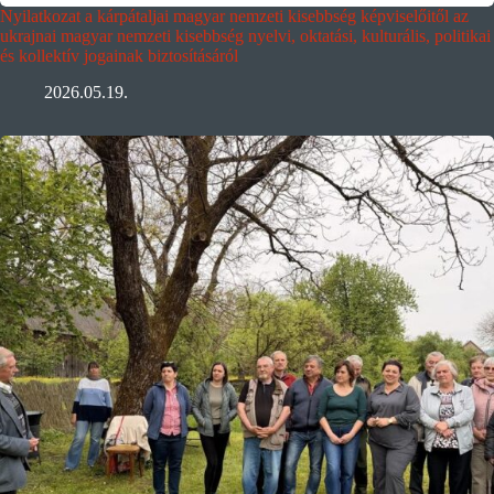
Nyilatkozat a kárpátaljai magyar nemzeti kisebbség képviselőitől az
ukrajnai magyar nemzeti kisebbség nyelvi, oktatási, kulturális, politikai
és kollektív jogainak biztosításáról
2026.05.19.