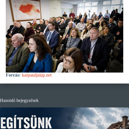
Forrás:
karpataljalap.net
Hasonló bejegyzések