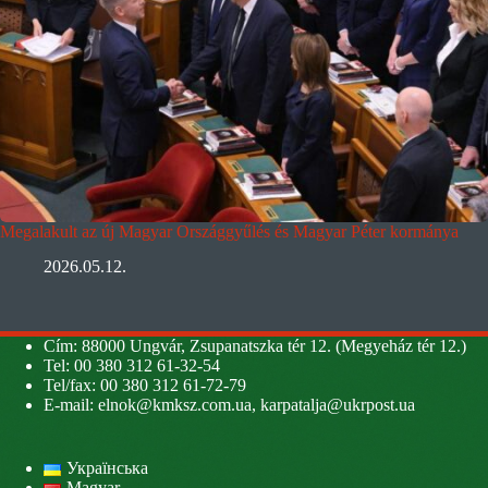
Megalakult az új Magyar Országgyűlés és Magyar Péter kormánya
2026.05.12.
Cím: 88000 Ungvár, Zsupanatszka tér 12. (Megyeház tér 12.)
Tel: 00 380 312 61-32-54
Tel/fax: 00 380 312 61-72-79
E-mail:
elnok@kmksz.com.ua
,
karpatalja@ukrpost.ua
Українська
Magyar