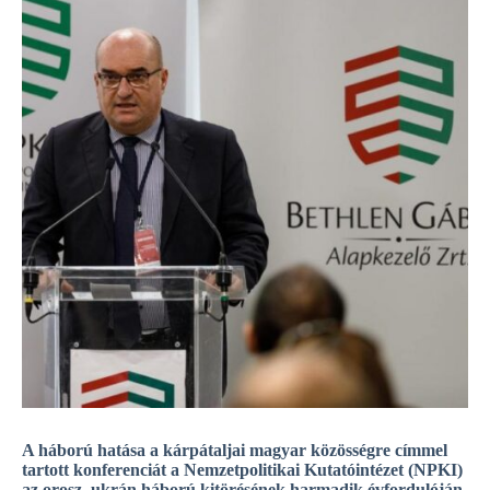
A háború hatása a kárpátaljai magyar közösségre címmel
tartott konferenciát a Nemzetpolitikai Kutató­intézet (NPKI)
az orosz‒ukrán háború kitörésének harmadik évfordulóján.