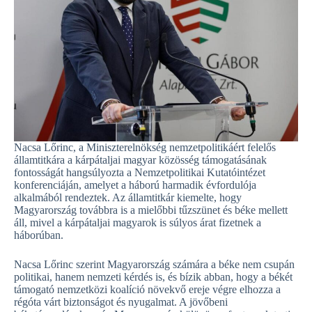
Nacsa Lőrinc, a Miniszterelnökség nemzetpolitikáért felelős
államtitkára a kárpátaljai magyar közösség támogatásának
fontosságát hangsúlyozta a Nemzetpolitikai Kutatóintézet
konferenciáján, amelyet a háború harmadik évfordulója
alkalmából rendeztek. Az államtitkár kiemelte, hogy
Magyarország továbbra is a mielőbbi tűzszünet és béke mellett
áll, mivel a kárpátaljai magyarok is súlyos árat fizetnek a
háborúban.
Nacsa Lőrinc szerint Magyarország számára a béke nem csupán
politikai, hanem nemzeti kérdés is, és bízik abban, hogy a békét
támogató nemzetközi koalíció növekvő ereje végre elhozza a
régóta várt biztonságot és nyugalmat. A jövőbeni