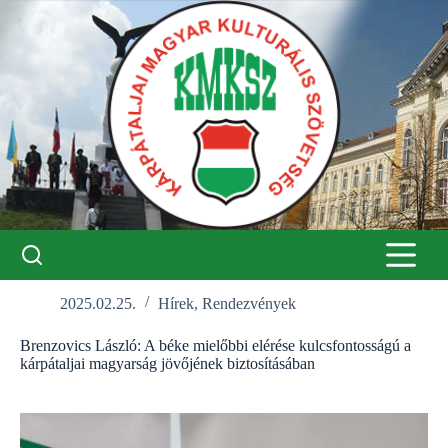
Skip
to
content
2025.02.25.
Hírek
,
Rendezvények
Brenzovics László: A béke mielőbbi elérése kulcsfontosságú a
kárpátaljai magyarság jövőjének biztosításában