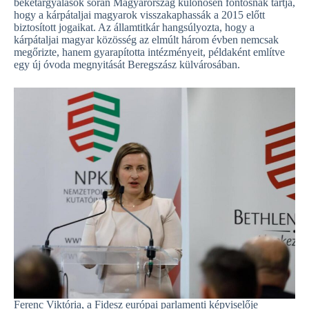
béketárgyalások során Magyarország különösen fontosnak tartja,
hogy a kárpátaljai magyarok visszakaphassák a 2015 előtt
biztosított jogaikat. Az államtitkár hangsúlyozta, hogy a
kárpátaljai magyar közösség az elmúlt három évben nemcsak
megőrizte, hanem gyarapította intézményeit, példaként említve
egy új óvoda megnyitását Beregszász külvárosában.
Ferenc Viktória, a Fidesz euró­pai parlamenti képviselője