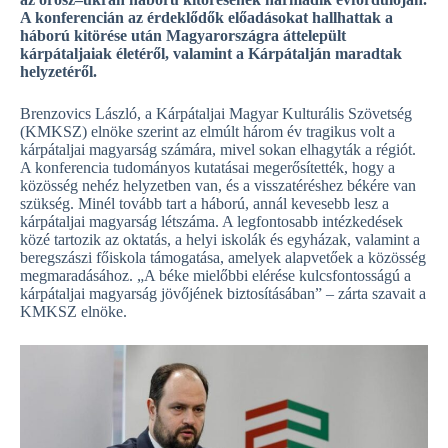
A konferencián az érdeklődők előadásokat hallhattak a
háború kitörése után Magyarországra áttelepült
kárpátaljaiak életéről, valamint a Kárpátalján maradtak
helyzetéről.
Brenzovics László, a Kárpátaljai Magyar Kulturális Szövetség
(KMKSZ) elnöke szerint az elmúlt három év tragikus volt a
kárpátaljai magyarság számára, mivel sokan elhagyták a régiót.
A konferencia tudományos kutatásai megerősítették, hogy a
közösség nehéz helyzetben van, és a visszatéréshez békére van
szükség. Minél tovább tart a háború, annál kevesebb lesz a
kárpátaljai magyarság létszáma. A legfontosabb intézkedések
közé tartozik az oktatás, a helyi iskolák és egyházak, valamint a
beregszászi főiskola támogatása, amelyek alapvetőek a közösség
megmaradásához. „A béke mielőbbi elérése kulcsfontosságú a
kárpátaljai magyarság jövőjének biztosításában” – zárta szavait a
KMKSZ elnöke.