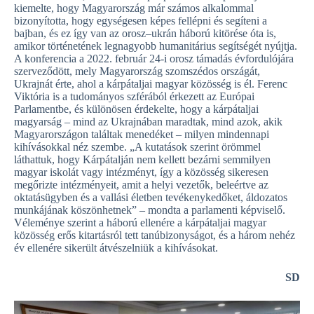
kiemelte, hogy Magyarország már számos alkalommal
bizonyította, hogy egységesen képes fellépni és segíteni a
bajban, és ez így van az orosz–ukrán háború kitörése óta is,
amikor történetének legnagyobb humanitárius segítségét nyújtja.
A konferencia a 2022. február 24-i orosz támadás évfordulójára
szerveződött, mely Magyarország szomszédos országát,
Ukrajnát érte, ahol a kárpátaljai magyar közösség is él. Ferenc
Viktória is a tudományos szférából érkezett az Európai
Parlamentbe, és különösen érdekelte, hogy a kárpátaljai
magyarság – mind az Ukrajnában maradtak, mind azok, akik
Magyarországon találtak menedéket – milyen mindennapi
kihívásokkal néz szembe. „A kutatások szerint örömmel
láthattuk, hogy Kárpátalján nem kellett bezárni semmilyen
magyar iskolát vagy intézményt, így a közösség sikeresen
megőrizte intézményeit, amit a helyi vezetők, beleértve az
oktatásügyben és a vallási életben tevékenykedőket, áldozatos
munkájának köszönhetnek” – mondta a parlamenti képviselő.
Véleménye szerint a háború ellenére a kárpátaljai magyar
közösség erős kitartásról tett tanúbizonyságot, és a három nehéz
év ellenére sikerült átvészelniük a kihívásokat.
SD