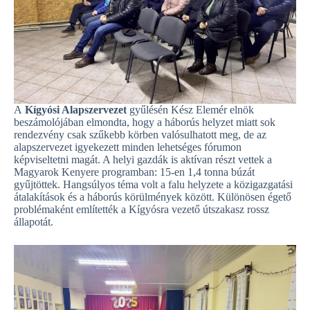
A
Kígyósi Alapszervezet
gyűlésén Kész Elemér elnök
beszámolójában elmondta, hogy a háborús helyzet miatt sok
rendezvény csak szűkebb körben valósulhatott meg, de az
alapszervezet igyekezett minden lehetséges fórumon
képviseltetni magát. A helyi gazdák is aktívan részt vettek a
Magyarok Kenyere programban: 15-en 1,4 tonna búzát
gyűjtöttek. Hangsúlyos téma volt a falu helyzete a közigazgatási
átalakítások és a háborús körülmények között. Különösen égető
problémaként említették a Kígyósra vezető útszakasz rossz
állapotát.