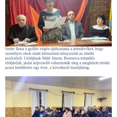
Seder Ilona a gyűlés végén tájékoztatta a jelenlévőket, hogy
személyes okok miatt leköszönni kényszerül az elnöki
pozícióról. Utódjának Máté Jánost, Borzsova település
elöljáróját, járási képviselőt választották meg a megbízott elnöki
poszt betöltésére egy évre, a következő tisztújításig.