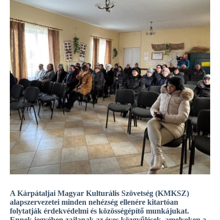
A Kárpátaljai Magyar Kulturális Szövetség (KMKSZ)
alapszervezetei minden nehézség ellenére kitartóan
folytatják érdekvédelmi és közösségépítő munkájukat.
Ennek jegyében zajlanak az éves közgyűlések, amelyeken a