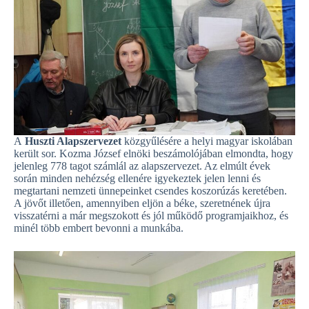
A
Huszti Alapszervezet
közgyűlésére a helyi magyar iskolában
került sor. Kozma József elnöki beszámolójában elmondta, hogy
jelenleg 778 tagot számlál az alapszervezet. Az elmúlt évek
során minden nehézség ellenére igyekeztek jelen lenni és
megtartani nemzeti ünnepeinket csendes koszorúzás keretében.
A jövőt illetően, amennyiben eljön a béke, szeretnének újra
visszatérni a már megszokott és jól működő programjaikhoz, és
minél több embert bevonni a munkába.