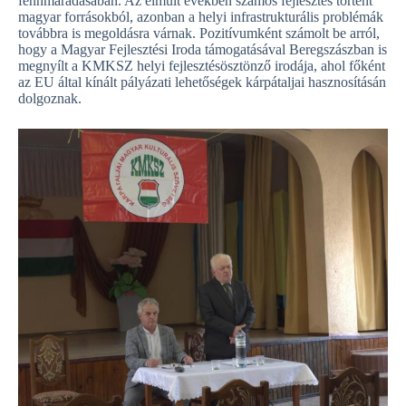
fennmaradásában. Az elmúlt években számos fejlesztés történt
magyar forrásokból, azonban a helyi infrastrukturális problémák
továbbra is megoldásra várnak. Pozitívumként számolt be arról,
hogy a Magyar Fejlesztési Iroda támogatásával Beregszászban is
megnyílt a KMKSZ helyi fejlesztésösztönző irodája, ahol főként
az EU által kínált pályázati lehetőségek kárpátaljai hasznosításán
dolgoznak.