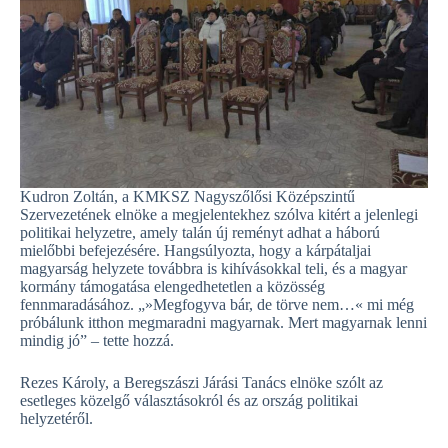
Kudron Zoltán, a KMKSZ Nagyszőlősi Középszintű
Szervezetének elnöke a megjelentekhez szólva kitért a jelenlegi
politikai helyzetre, amely talán új reményt adhat a háború
mielőbbi befejezésére. Hangsúlyozta, hogy a kárpátaljai
magyarság helyzete továbbra is kihívásokkal teli, és a magyar
kormány támogatása elengedhetetlen a közösség
fennmaradásához. „»Megfogyva bár, de törve nem…« mi még
próbálunk itthon megmaradni magyarnak. Mert magyarnak lenni
mindig jó” – tette hozzá.
Rezes Károly, a Beregszászi Járási Tanács elnöke szólt az
esetleges közelgő választásokról és az ország politikai
helyzetéről.