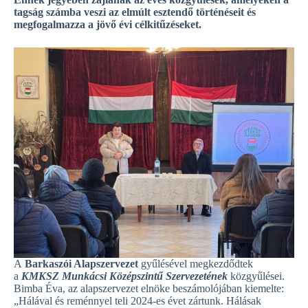
tagság számba veszi az elmúlt esztendő történéseit és
megfogalmazza a jövő évi célkitűzéseket.
A
Barkaszói Alapszervezet
gyűlésével megkezdődtek
a
KMKSZ Munkácsi Középszintű Szervezetének
közgyűlései.
Bimba Éva, az alapszervezet elnöke beszámolójában kiemelte:
„Hálával és reménnyel teli 2024-es évet zártunk. Hálásak