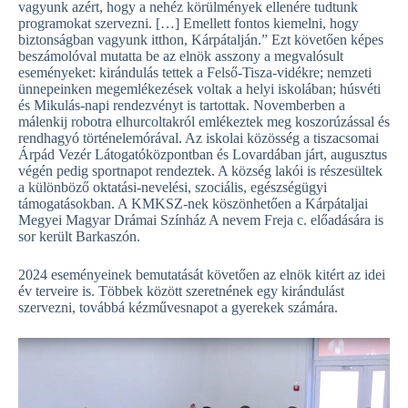
vagyunk azért, hogy a nehéz körülmények ellenére tudtunk
programokat szervezni. […] Emellett fontos kiemelni, hogy
biztonságban vagyunk itthon, Kárpátalján.” Ezt követően képes
beszámolóval mutatta be az elnök asszony a megvalósult
eseményeket: kirándulás tettek a Felső-Tisza-vidékre; nemzeti
ünnepeinken megemlékezések voltak a helyi iskolában; húsvéti
és Mikulás-napi rendezvényt is tartottak. Novemberben a
málenkij robotra elhurcoltakról emlékeztek meg koszorúzással és
rendhagyó történelemórával. Az iskolai közösség a tiszacsomai
Árpád Vezér Látogatóközpontban és Lovardában járt, augusztus
végén pedig sportnapot rendeztek. A község lakói is részesültek
a különböző oktatási-nevelési, szociális, egészségügyi
támogatásokban. A KMKSZ-nek köszönhetően a Kárpátaljai
Megyei Magyar Drámai Színház A nevem Freja c. előadására is
sor került Barkaszón.
2024 eseményeinek bemutatását követően az elnök kitért az idei
év terveire is. Többek között szeretnének egy kirándulást
szervezni, továbbá kézművesnapot a gyerekek számára.