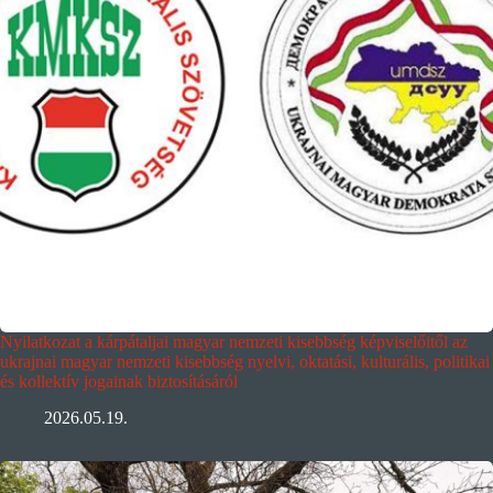
Nyilatkozat a kárpátaljai magyar nemzeti kisebbség képviselőitől az
ukrajnai magyar nemzeti kisebbség nyelvi, oktatási, kulturális, politikai
és kollektív jogainak biztosításáról
2026.05.19.