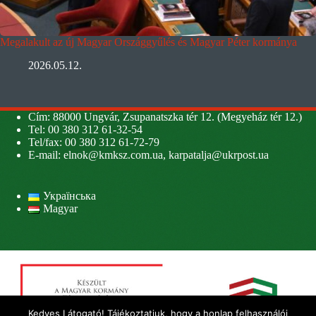
Megalakult az új Magyar Országgyűlés és Magyar Péter kormánya
2026.05.12.
Cím: 88000 Ungvár, Zsupanatszka tér 12. (Megyeház tér 12.)
Tel: 00 380 312 61-32-54
Tel/fax: 00 380 312 61-72-79
E-mail:
elnok@kmksz.com.ua
,
karpatalja@ukrpost.ua
Українська
Magyar
Kedves Látogató! Tájékoztatjuk, hogy a honlap felhasználói