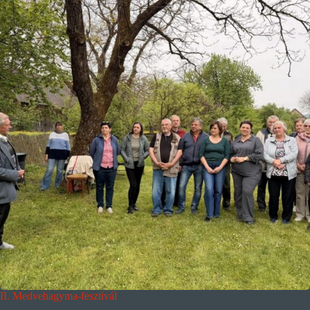
II. Medvehagyma-fesztivál