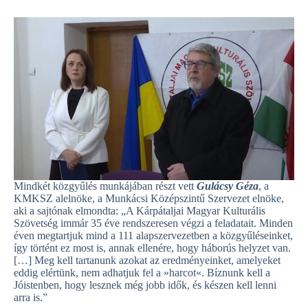
Mindkét közgyűlés munkájában részt vett
Gulácsy Géza
, a
KMKSZ alelnöke, a Munkácsi Középszintű Szervezet elnöke,
aki a sajtónak elmondta: „A Kárpátaljai Magyar Kulturális
Szövetség immár 35 éve rendszeresen végzi a feladatait. Minden
éven megtartjuk mind a 111 alapszervezetben a közgyűléseinket,
így történt ez most is, annak ellenére, hogy háborús helyzet van.
[…] Meg kell tartanunk azokat az eredményeinket, amelyeket
eddig elértünk, nem adhatjuk fel a »harcot«. Bíznunk kell a
Jóistenben, hogy lesznek még jobb idők, és készen kell lenni
arra is.”