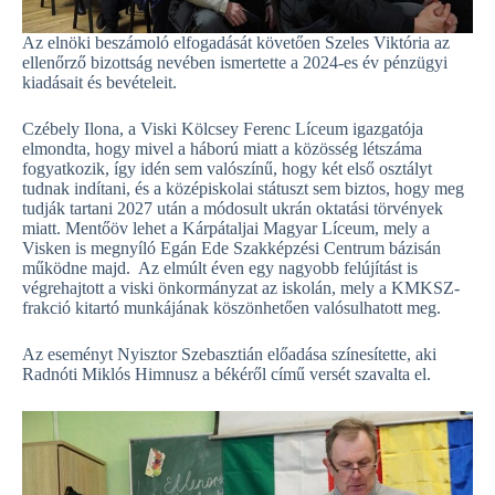
Az elnöki beszámoló elfogadását követően Szeles Viktória az
ellen­őrző bizottság nevében ismertette a 2024-es év pénzügyi
kiadásait és bevételeit.
Czébely Ilona, a Viski Kölcsey Ferenc Líceum igazgatója
elmondta, hogy mivel a háború miatt a közösség létszáma
fogyatkozik, így idén sem valószínű, hogy két első osztályt
tudnak indítani, és a középiskolai státuszt sem biztos, hogy meg
tudják tartani 2027 után a módosult ukrán oktatási törvények
miatt. Mentőöv lehet a Kárpátaljai Magyar Líceum, mely a
Visken is megnyíló Egán Ede Szakképzési Centrum bázisán
működne majd. Az elmúlt éven egy nagyobb felújítást is
végrehajtott a viski önkormányzat az iskolán, mely a KMKSZ-
frakció kitartó munkájának köszönhetően valósulhatott meg.
Az eseményt Nyisztor Szebasztián előadása színesítette, aki
Radnóti Miklós Himnusz a békéről című versét szavalta el.