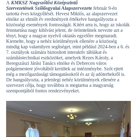
A
KMKSZ Nagyszőlősi Középszintű
Szervezetének
Szőlősgyulai Alapszervezete
február 9-én
tartotta éves közgyűlését. Hevesi Miklós, az alapszervezet
elnöke az elmúlt év eredményeit értékelve hangsúlyozta a
közösségi események fontosságát. Kitért arra is, hogy az iskolák
fenntartása nagy kihívást jelent, de örömtelinek nevezte azt a
tényt, hogy a magyar nyelvű oktatás egyelőre megmaradt.
Kiemelte, hogy a nehéz körülmények ellenére a közösség
mindig kap valamilyen segítséget, mint például 2024-ben a 6. és
7. osztályok számára biztosított interaktív táblákat és
számítástechnikai eszközöket, amelyek Rezes Károly, a
Beregszászi Járási Tanács elnöke és Debrecen város
polgármestere jóvoltából kerültek az intézménybe. Szót ejtett
még a mezőgazdasági támogatásokról és az új adóterhekről is.
De hangsúlyozta, a jelenlegi nehéz körülmények ellenére a
szervezet célja, hogy továbbra is megtartsa a magyarság
szempontjából fontos rendezvényeket.