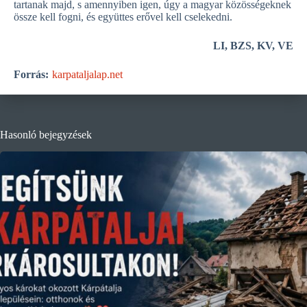
tartanak majd, s amennyiben igen, úgy a magyar közösségeknek
össze kell fogni, és együttes erővel kell cselekedni.
LI, BZS, KV, VE
Forrás:
karpataljalap.net
Hasonló bejegyzések