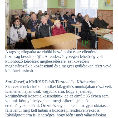
A tagság elfogadta az elnöki beszámolót és az ellenőrző
bizottság beszámolóját. A rendezvény végén lehetőség volt
különböző kérdések megbeszélésére, ezt követően
meghatározták a középszintű és a megyei gyűléseken részt vevő
küldöttek számát.
Sari József
, a KMKSZ Felső-Tisza-vidéki Középszintű
Szervezetének elnöke mindkét közgyűlés munkájában részt vett.
Kiemelte: hajlamosak vagyunk arra, hogy a jelenlegi
körülmények között elkeseredjünk, de az elmúlt 35 évben sem
voltunk könnyű helyzetben, mégis sikerült jelentős
eredményeket elérni. Őrizni és segíteni kell a magyar oktatást, s
feltétlenül meg kell tartani a közösségi rendezvényeket is.
Rávilágított arra is: lehetséges, hogy idén ismét választásokat