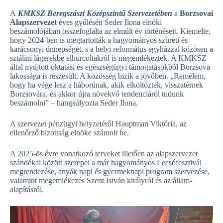
A
KMKSZ Beregszászi Középszintű Szervezetében
a
Borzsovai
Alapszervezet
éves gyűlésén Seder Ilona elnöki
beszámolójában összefoglalta az elmúlt év történéseit. Kiemelte,
hogy 2024-ben is megtartották a hagyományos szüreti és
karácsonyi ünnepséget, s a helyi református egyházzal közösen a
sztálini lágerekbe elhurcoltakról is megemlékeztek. A KMKSZ
által nyújtott oktatási és egészségügyi támogatásokból Borzsova
lakossága is részesült. A közösség bízik a jövőben. „Remélem,
hogy ha vége lesz a háborúnak, akik elköltöztek, visszatérnek
Borzsovára, és akkor újra növekvő tendenciáról tudunk
beszámolni” – hangsúlyozta Seder Ilona.
A szervezet pénzügyi helyzetéről Hauptman Viktória, az
ellenőrző bizottság elnöke számolt be.
A 2025-ös évre vonatkozó terveket illetően az alapszervezet
szándékai között szerepel a már hagyományos Lecsófesztivál
megrendezése, anyák napi és gyermeknapi program szervezése,
valamint megemlékezés Szent István királyról és az állam­
alapításról.