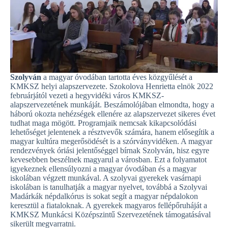
Szolyván
a magyar óvodában tartotta éves közgyűlését a
KMKSZ helyi alapszervezete. Szokolova Henrietta elnök 2022
februárjától vezeti a hegyvidéki város KMKSZ-
alapszervezetének munkáját. Beszámolójában elmondta, hogy a
háború okozta nehézségek ellenére az alapszervezet sikeres évet
tudhat maga mögött. Programjaik nemcsak kikapcsolódási
lehetőséget jelentenek a résztvevők számára, hanem elősegítik a
magyar kultúra megerősödését is a szórványvidéken. A magyar
rendezvények óriási jelentőséggel bírnak Szolyván, hisz egyre
kevesebben beszélnek magyarul a városban. Ezt a folyamatot
igyekeznek ellensúlyozni a magyar óvodában és a magyar
iskolában végzett munkával. A szolyvai gyerekek vasárnapi
iskolában is tanulhatják a magyar nyelvet, továbbá a Szolyvai
Madárkák népdalkórus is sokat segít a magyar népdalokon
keresztül a fiataloknak. A gyerekek magyaros fellépőruháját a
KMKSZ Munkácsi Középszintű Szervezetének támogatásával
sikerült megvarratni.