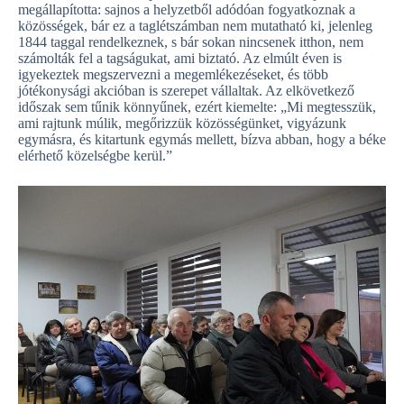
megállapította: sajnos a helyzetből adódóan fogyatkoznak a
közösségek, bár ez a taglétszámban nem mutatható ki, jelenleg
1844 taggal rendelkeznek, s bár sokan nincsenek itthon, nem
számolták fel a tagságukat, ami biztató. Az elmúlt éven is
igyekeztek megszervezni a megemlékezéseket, és több
jótékonysági akcióban is szerepet vállaltak. Az elkövetkező
időszak sem tűnik könnyűnek, ezért kiemelte: „Mi megtesszük,
ami rajtunk múlik, megőrizzük közösségünket, vigyázunk
egymásra, és kitartunk egymás mellett, bízva abban, hogy a béke
elérhető közelségbe kerül.”