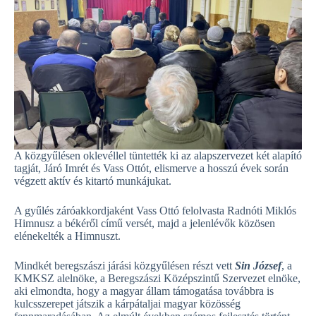
A közgyűlésen oklevéllel tüntették ki az alapszervezet két alapító
tagját, Járó Imrét és Vass Ottót, elismerve a hosszú évek során
végzett aktív és kitartó munkájukat.
A gyűlés záróakkordjaként Vass Ottó felolvasta Radnóti Miklós
Himnusz a békéről című versét, majd a jelenlévők közösen
elénekelték a Himnuszt.
Mindkét beregszászi járási közgyűlésen részt vett
Sin József
, a
KMKSZ alelnöke, a Beregszászi Középszintű Szervezet elnöke,
aki elmondta, hogy a magyar állam támogatása továbbra is
kulcsszerepet játszik a kárpátaljai magyar közösség