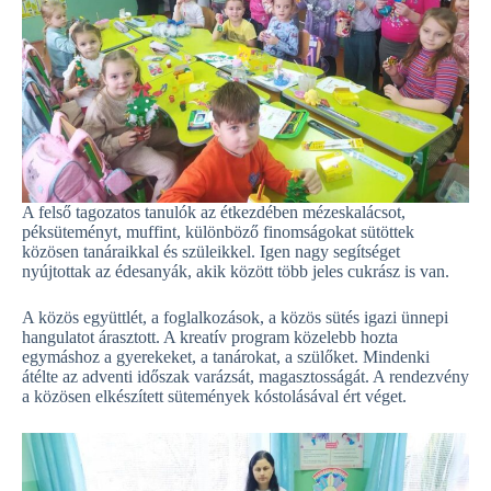
A felső tagozatos tanulók az étkezdében mézeskalácsot,
péksüteményt, muffint, különböző finomságokat sütöttek
közösen tanáraikkal és szüleikkel. Igen nagy segítséget
nyújtottak az édesanyák, akik között több jeles cukrász is van.
A közös együttlét, a foglalkozások, a közös sütés igazi ünnepi
hangulatot árasztott. A kreatív program közelebb hozta
egymáshoz a gyerekeket, a tanárokat, a szülőket. Mindenki
átélte az adventi időszak varázsát, magasztosságát. A rendezvény
a közösen elkészített sütemények kóstolásával ért véget.