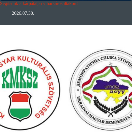
Segítsünk a kárpátaljai viharkárosultakon!
2026.07.30.