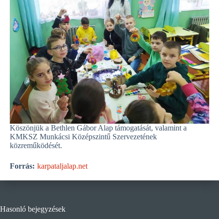
Köszönjük a Bethlen Gábor Alap támogatását, valamint a
KMKSZ Munkácsi Középszintű Szervezetének
közreműködését.
Forrás:
karpataljalap.net
Hasonló bejegyzések