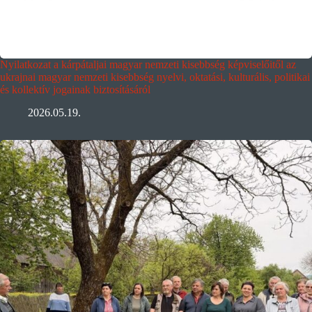
Nyilatkozat a kárpátaljai magyar nemzeti kisebbség képviselőitől az
ukrajnai magyar nemzeti kisebbség nyelvi, oktatási, kulturális, politikai
és kollektív jogainak biztosításáról
2026.05.19.