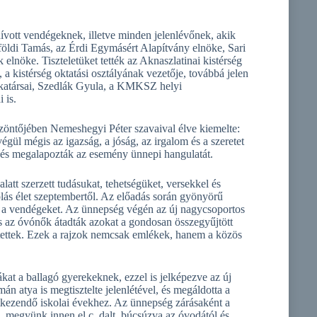
ívott vendégeknek, illetve minden jelenlévőnek, akik
rföldi Tamás, az Érdi Egymásért Alapítvány elnöke, Sari
nöke. Tiszteletüket tették az Aknaszlatinai kistérség
a kistérség oktatási osztályának vezetője, továbbá jelen
nkatársai, Szedlák Gyula, a KMKSZ helyi
 is.
öntőjében Nemeshegyi Péter szavaival élve kiemelte:
gül mégis az igazság, a jóság, az irgalom és a szeretet
 és megalapozták az esemény ünnepi hangulatát.
tt szerzett tudásukat, tehetségüket, versekkel és
olás élet szeptembertől. Az előadás során gyönyörű
el a vendégeket. Az ünnepség végén az új nagycsoportos
 és az óvónők átadták azokat a gondosan összegyűjtött
tettek. Ezek a rajzok nemcsak emlékek, hanem a közös
ákat a ballagó gyerekeknek, ezzel is jelképezve az új
 atya is megtisztelte jelenlétével, és megáldotta a
tkezendő iskolai évekhez. Az ünnepség zárásaként a
megyünk innen el c. dalt, búcsúzva az óvodától és