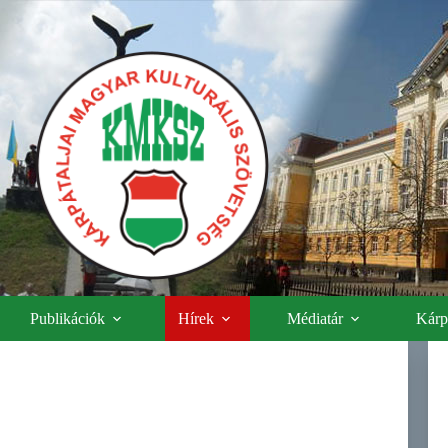
Publikációk
Hírek
Médiatár
Kárpá