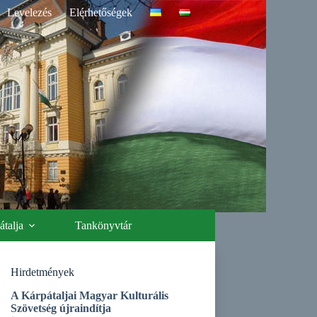
Levelezés
Elérhetőségek
talja
Tankönyvtár
Hirdetmények
A Kárpátaljai Magyar Kulturális
Szövetség újraindítja