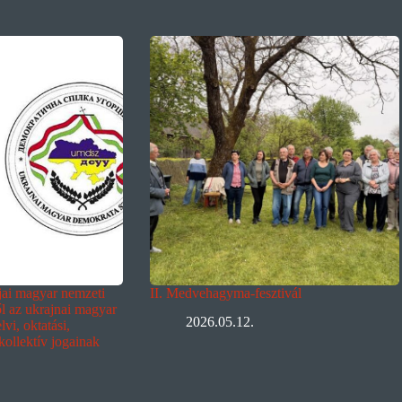
ljai magyar nemzeti
II. Medvehagyma-fesztivál
ől az ukrajnai magyar
2026.05.12.
vi, oktatási,
 kollektív jogainak