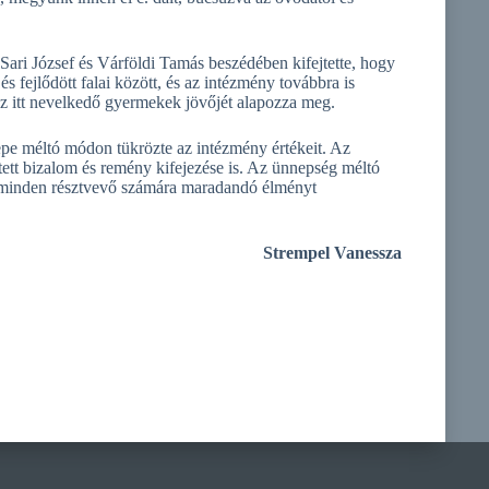
ari József és Várföldi Tamás beszédében kifejtette, hogy
 fejlődött falai között, és az intézmény továbbra is
 az itt nevelkedő gyermekek jövőjét alapozza meg.
e méltó módon tükrözte az intézmény értékeit. Az
tt bizalom és remény kifejezése is. Az ünnepség méltó
y minden résztvevő számára maradandó élményt
Strempel Vanessza