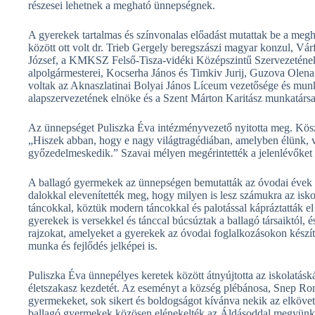
részesei lehetnek a megható ünnepségnek.
A gyerekek tartalmas és színvonalas előadást mutattak be a megh
között ott volt dr. Trieb Gergely beregszászi magyar konzul, Vá
József, a KMKSZ Felső-Tisza-vidéki Középszintű Szervezetének el
alpolgármesterei, Kocserha János és Timkiv Jurij, Guzova Olena, 
voltak az Aknaszlatinai Bolyai János Líceum vezetősége és mu
alapszervezetének elnöke és a Szent Márton Karitász munkatársai
Az ünnepséget Puliszka Éva intézményvezető nyitotta meg. Kösz
„Hiszek abban, hogy e nagy világtragédiában, amelyben élünk, vé
győzedelmeskedik.” Szavai mélyen megérintették a jelenlévőket
A ballagó gyermekek az ünnepségen bemutatták az óvodai évek ala
dalokkal elevenítették meg, hogy milyen is lesz számukra az isk
táncokkal, köztük modern táncokkal és palotással kápráztatták 
gyerekek is versekkel és tánccal búcsúztak a ballagó társaiktól,
rajzokat, amelyeket a gyerekek az óvodai foglalkozásokon készí
munka és fejlődés jelképei is.
Puliszka Éva ünnepélyes keretek között átnyújtotta az iskolatásk
életszakasz kezdetét. Az eseményt a község plébánosa, Snep Román
gyermekeket, sok sikert és boldogságot kívánva nekik az elköve
ballagó gyermekek közösen elénekelték az Áldásoddal megyünk, 