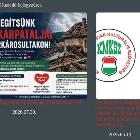
Hasonló bejegyzések
Segítsünk a kárpátaljai viharkárosultakon!
Nyilatkozat a kárpáta
kisebbség képviselőit
2026.07.30.
nemzeti kisebbség nyel
kulturális, politikai és
biztosításáról
2026.05.19.