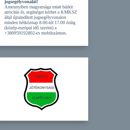
jogsegélyvonalát!
Amennyiben magyarsága miatt bárkit
atrocitás ér, segítséget kérhet a KMKSZ
által újraindított jogsegélyvonalon
minden hétköznap 8.00-tól 17.00 óráig
(közép-európai idő szerint) a
+380959192802-es mobilszámon.