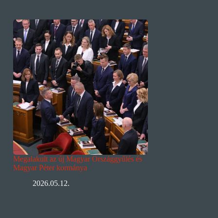
Megalakult az új Magyar Országgyűlés és
Magyar Péter kormánya
2026.05.12.