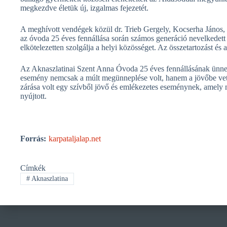
megkezdve életük új, izgalmas fejezetét.
A meghívott vendégek közül dr. Trieb Gergely, Kocserha János, S
az óvoda 25 éves fennállása során számos generáció nevelkedett és
elkötelezetten szolgálja a helyi közösséget. Az összetartozást és
Az Aknaszlatinai Szent Anna Óvoda 25 éves fennállásának ünnep
esemény nemcsak a múlt megünneplése volt, hanem a jövőbe vete
zárása volt egy szívből jövő és emlékezetes eseménynek, amel
nyújtott.
Forrás:
karpataljalap.net
Címkék
#
Aknaszlatina