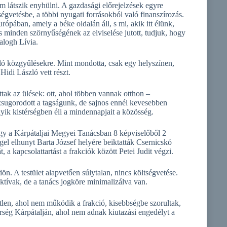
m látszik enyhülni. A gazdasági előrejelzések egyre
ségvetésbe, a többi nyugati forrásokból való finanszírozás.
ópában, amely a béke oldalán áll, s mi, akik itt élünk,
s minden szörnyűségének az elviselése jutott, tudjuk, hogy
alogh Lívia.
oló közgyűlésekre. Mint mondotta, csak egy helyszínen,
Hidi László vett részt.
ak az ülések: ott, ahol többen vannak otthon –
zsugorodott a tagságunk, de sajnos ennél kevesebben
yik kistérségben éli a mindennapjait a közösség.
gy a Kárpátaljai Megyei Tanácsban 8 képviselőből 2
éggel elhunyt Barta József helyére beiktatták Csernicskó
, a kapcsolattartást a frakciók között Petei Judit végzi.
n. A testület alapvetően súlytalan, nincs költségvetése.
ktívak, de a tanács jogköre minimalizálva van.
etlen, ahol nem működik a frakció, kisebbségbe szorultak,
érség Kárpátalján, ahol nem adnak kiutazási engedélyt a