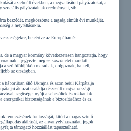
kulását az elmúlt években, a megvalósított pályázatokat, a
szociális pályázatainak eredményeit, stb.
ta beszédét, megköszönte a tagság elmúlt évi munkáját,
össég a helytállásukra.
 veszteségekre, beleértve az Európában és
is, de a magyar kormány következetesen hangoztatja, hogy
nmaradnak – jegyezte meg és köszönetet mondott
 a szülőföldjükön maradtak, dolgoznak, ha kell,
ljebb az országban.
át a háborúban álló Ukrajna és azon belül Kárpátalja
rpátaljai áldozat családja részesült magyarországi
rvával, segítséget nyújt a sebesültek és rokkantak
energetikai biztonságának a biztosításához és az
ok rendezésének fontosságát, kitért a magas szintű
gállapodás aláírását, az anyanyelvhasználati jogok
 egyfajta támogató hozzáállást tapasztalható.