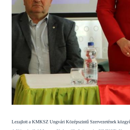
Lezajlott a KMKSZ Ungvári Középszintű Szervezetének közgyű