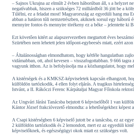
– Sajnos Ukrajna az elmúlt 2 évben háborúban áll, s a helyzet ne
negatívabbak, hiszen a szükséges 72 milliárdból 36 jött be a költ
Túlélni, ez a feladat most! Magyarország az egyedüli hang ma Eur
abban a határon túli nemzetrészben, akiknek sorsul egy háború é
mennyire fontos és mennyire törékeny ez a béke – jelentette ki B
Ezt követően kitért az alapszervezetben megtartott éves beszám
Szürtében nem lehetett jelen időpont-egybeesés miatt, ezért azon 
– Általánosságban elmondhatom, hogy kétféle hangulatban zajlott
vidámabban, ott, ahol kevesen – visszafogottabban. 9 666 tagra 
vagyunk itthon. Az is befolyásolja ma a közhangulatot, hogy mel
A kistérségek és a KMKSZ-képviseletek kapcsán elhangzott, ho
külföldön tartózkodik, 4 ellen folyt eljárás. A tragikus hirtelens
Istvánt, a II. Rákóczi Ferenc Kárpátaljai Magyar Főiskola rektorát
Az Ungvári Járási Tanácsba bejutott 6 képviselőből 1 van külföldö
Kántor József frakcióvezető elmondta: a lehetőségekhez képest a
A Csapi kistérségben 6 képviselő jutott be a tanácsba, ez az egy
2 külföldön tartózkodik és 2 lemondott, mert ez az egyedüli kist
képviselőknek, és egészségügyi okok miatt ez szükséges volt.