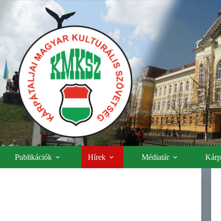
Publikációk
Hírek
Médiatár
Kárpá