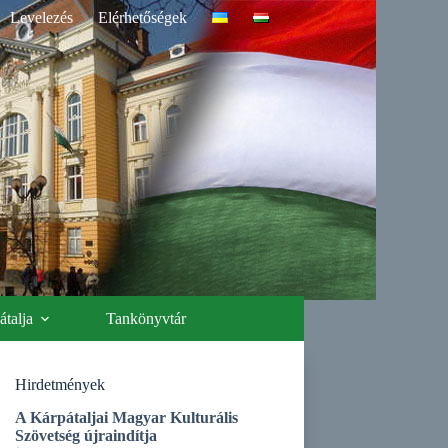
Levelezés
Elérhetőségek
talja
Tankönyvtár
Hirdetmények
A Kárpátaljai Magyar Kulturális
Szövetség újraindítja