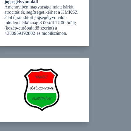
jogsegélyvonalát!
Amennyiben magyarsága miatt bárkit
atrocitás ér, segítséget kérhet a KMKSZ
által újraindított jogsegélyvonalon
minden hétköznap 8.00-tól 17.00 óráig
(közép-európai idő szerint) a
+380959192802-es mobilszámon.