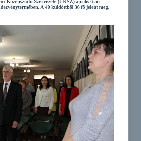
i Középszintű Szervezete (UKSZ) április 6-án
endezvénytermében. A 40 küldöttből 36 fő jelent meg,