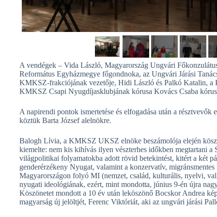
A vendégek – Vida László, Magyarország Ungvári Főkonzulátusán
Református Egyházmegye főgondnoka, az Ungvári Járási Tanács k
KMKSZ-frakciójának vezetője, Hidi László és Palkó Katalin, 
KMKSZ Csapi Nyugdíjasklubjának kórusa Kovács Csaba kórusveze
A napirendi pontok ismertetése és elfogadása után a résztvevők 
köztük Barta József alelnökre.
Balogh Lívia, a KMKSZ UKSZ elnöke beszámolója elején köszö
kiemelte: nem kis kihívás ilyen vészterhes időkben megtartani a S
világpolitikai folyamatokba adott rövid betekintést, kitért a két p
genderérzékeny Nyugat, valamint a konzervatív, migránsmentes K
Magyarországon folyó MI (nemzet, család, kulturális, nyelvi, va
nyugati ideológiának, ezért, mint mondotta, június 9-én újra nagy
Köszönetet mondott a 10 év után leköszönő Bocskor Andrea képvi
magyarság új jelöltjét, Ferenc Viktóriát, aki az ungvári járási Pall