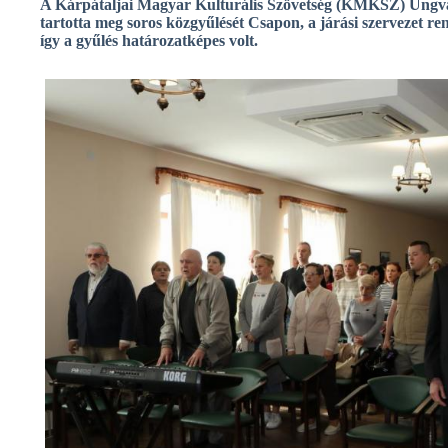
A Kárpátaljai Magyar Kulturális Szövetség (KMKSZ) Ungvár
tartotta meg soros közgyűlését Csapon, a járási szervezet r
így a gyűlés határozatképes volt.