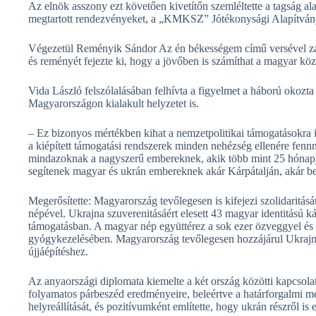
Az elnök asszony ezt követően kivetítőn szemléltette a tagság ala
megtartott rendezvényeket, a „KMKSZ” Jótékonysági Alapítvány 
Végezetül Reményik Sándor Az én békességem című versével zár
és reményét fejezte ki, hogy a jövőben is számíthat a magyar köz
Vida László felszólalásában felhívta a figyelmet a háború okozta
Magyarországon kialakult helyzetet is.
– Ez bizonyos mértékben kihat a nemzetpolitikai támogatásokra 
a kiépített támogatási rendszerek minden nehézség ellenére fen
mindazoknak a nagyszerű embereknek, akik több mint 25 hónapja
segítenek magyar és ukrán embereknek akár Kárpátalján, akár be
Megerősítette: Magyarország tevőlegesen is kifejezi szolidaritás
népével. Ukrajna szuverenitásáért elesett 43 magyar identitású ká
támogatásban. A magyar nép együttérez a sok ezer özveggyel és á
gyógykezelésében. Magyarország tevőlegesen hozzájárul Ukrajna 
újjáépítéshez.
Az anyaországi diplomata kiemelte a két ország közötti kapcsolat
folyamatos párbeszéd eredményeire, beleértve a határforgalmi me
helyreállítását, és pozitívumként említette, hogy ukrán részről is