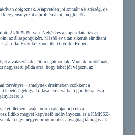
tívan dolgoznak. Alapvetően jól szituált a kistérség, de
ült kiegyensúlyozni a problémákat, megfelelő a
ndott, 2 külföldön van. Nehézkes a kapcsolattartás az
ni az álláspontjukért. Másfél év után sikerült elindítani
 jár oda. Ezért köszönet illeti Györke Róbert
lyet a választások előtt megálmodtak. Vannak problémák,
s nagyszerű példa arra, hogy lehet jól végezni az
jnai törvényre – amelynek értelmében csökkent a
ati lehetőségek gyakorlása terén várható gondokra, és a
énylésére is.
eket illetően: svájci norma alapján írja elő a
Orosz Ildikó megyei képviselő indítványozta, és a KMKSZ-
zzanak ki egy megyei programot és anyagilag támogassák