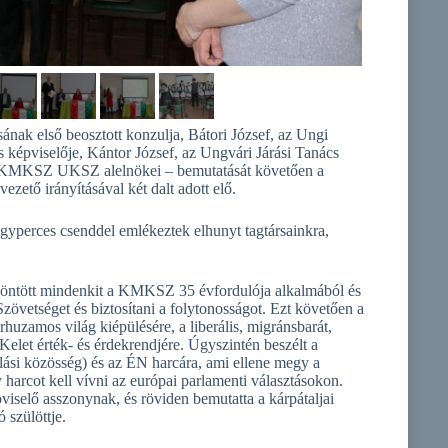
ak első beosztott konzulja, Bátori József, az Ungi
épviselője, Kántor József, az Ungvári Járási Tanács
a KMKSZ UKSZ alelnökei – bemutatását követően a
tő irányításával két dalt adott elő.
egyperces csenddel emlékeztek elhunyt tagtársainkra,
ntött mindenkit a KMKSZ 35 évfordulója alkalmából és
zövetséget és biztosítani a folytonosságot. Ezt követően a
árhuzamos világ kiépülésére, a liberális, migránsbarát,
elet érték- és érdekrendjére. Úgyszintén beszélt a
llási közösség) és az ÉN harcára, ami ellene megy a
 harcot kell vívni az európai parlamenti választásokon.
selő asszonynak, és röviden bemutatta a kárpátaljai
ó szülöttje.