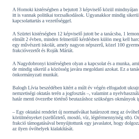
A Homoki kistérségben a bejutott 3 képviselő közül mindnyájan ak
itt is vannak politikai torzsalkodások. Ugyanakkor mindig siker
kapcsolattartás a vezetőséggel.
A Szürtei kistérségben 12 képviselő jutott be a tanácsba, 1 lemo
elmúlt 2 évben, minden felmerülő kérdésben külön meg kell harcol
egy művészeti iskolát, amely nagyon népszerű, közel 100 gyermek
frakcióvezetőt és Roják Máriát.
A Nagydobronyi kistérségben olyan a kapcsolat és a munka, ami
de mindig sikerül a közösség javára megoldani azokat. Ez a tanác
önkormányzati munkát.
Balogh Lívia beszédében kitért a múlt év végén elfogadott ukra
nemzetiségi oktatás terén a jogfosztás –, valamint a nyelvhasznál
határ menti övezetbe történő beutazáshoz szükséges okmányok ig
– Egy oktatási rendelet új normatívákat határozott meg az óvóhely
körülményeket (szellőztető, mosdó, víz, légtérmennyiség stb). 
frakció támogatásával benyújtottunk egy javaslatot, hogy dolgo
az ilyen óvóhelyek kialakítását.