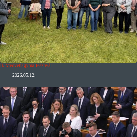
II. Medvehagyma-fesztivál
2026.05.12.