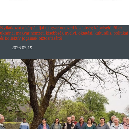
Nyilatkozat a kárpátaljai magyar nemzeti kisebbség képviselőitől az
ukrajnai magyar nemzeti kisebbség nyelvi, oktatási, kulturális, politikai
és kollektív jogainak biztosításáról
2026.05.19.