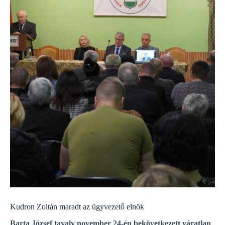
Kudron Zoltán maradt az ügyvezető elnök
Barta József tavaly november 24-én bekövetkezett váratlan