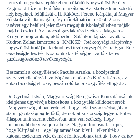
ugocsai megyeháza épületében működő Nagyszőlősi Perényi
Zsigmond Líceum felújítási munkálatai. Az iskola adminisztratív
helyiségeinek felújítását a II. Rákóczi Ferenc Kárpátaljai Magyar
Főiskola vállalta magára, így előreláthatóan a 2024–25-ös
tanévet egy belülről jelentősen megújult iskolaépületben tudják
majd elkezdeni. Az ugocsai gazdák részt vettek a Magyarok
Kenyere programban, októberben Salánkon tájházat avattak.
Kudron Zoltán ismertette a „KMKSZ” Jótékonysági Alapítvány
nagyszőlősi irodájának elmúlt évi tevékenységét, és az Egán Ede
Gazdaságfejlesztési Központnak a térségben zajló sikeres
gazdaságösztönző tevékenységét.
Beszámolt a közgyűlésnek Pacuha Aranka, a középszintű
szervezet ellenőrző bizottságának elnöke és Király Károly, az
etikai bizottság elnöke, beszámolóikat a közgyűlés elfogadta.
Dr. Gyebnár István, Magyarország Beregszászi Konzulátusának
ideiglenes ügyvivője biztosította a közgyűlés küldötteit arról:
„Magyarország abban érdekelt, hogy keleti szomszédságában
stabil, gazdaságilag fejlődő, demokratikus ország legyen. Ehhez
álláspontunk szerint elsősorban arra van szükség, hogy
mihamarabb helyreálljon a béke. Nagyon fontosnak tartjuk,
hogy Kárpátalját ‒ egy légitámadáson kívül ‒ elkerülték a
katonai cselekmények, és még fontosabbnak tartjuk, hogy ez így