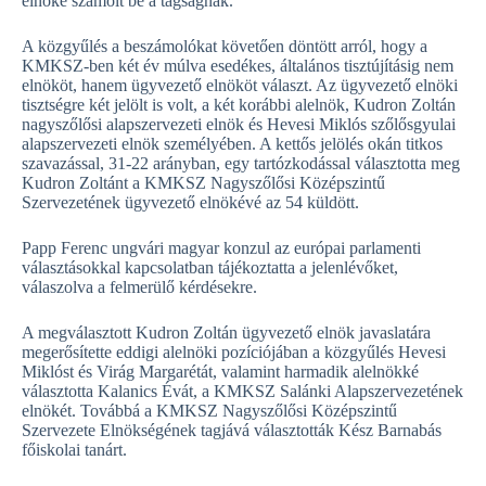
elnöke számolt be a tagságnak.
A közgyűlés a beszámolókat követően döntött arról, hogy a
KMKSZ-ben két év múlva esedékes, általános tisztújításig nem
elnököt, hanem ügyvezető elnököt választ. Az ügyvezető elnöki
tisztségre két jelölt is volt, a két korábbi alelnök, Kudron Zoltán
nagyszőlősi alapszervezeti elnök és Hevesi Miklós szőlősgyulai
alapszervezeti elnök személyében. A kettős jelölés okán titkos
szavazással, 31-22 arányban, egy tartózkodással választotta meg
Kudron Zoltánt a KMKSZ Nagyszőlősi Középszintű
Szervezetének ügyvezető elnökévé az 54 küldött.
Papp Ferenc ungvári magyar konzul az európai parlamenti
választásokkal kapcsolatban tájékoztatta a jelenlévőket,
válaszolva a felmerülő kérdésekre.
A megválasztott Kudron Zoltán ügyvezető elnök javaslatára
megerősítette eddigi alelnöki pozíciójában a közgyűlés Hevesi
Miklóst és Virág Margarétát, valamint harmadik alelnökké
választotta Kalanics Évát, a KMKSZ Salánki Alapszervezetének
elnökét. Továbbá a KMKSZ Nagyszőlősi Középszintű
Szervezete Elnökségének tagjává választották Kész Barnabás
főiskolai tanárt.