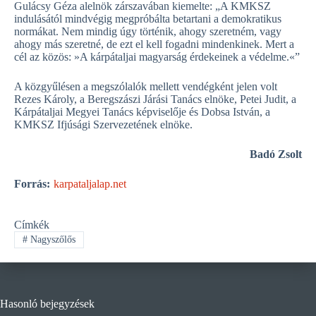
Gulácsy Géza alelnök zárszavában kiemelte: „A KMKSZ
indulásától mindvégig megpróbálta betartani a demokratikus
normákat. Nem mindig úgy történik, ahogy szeretném, vagy
ahogy más szeretné, de ezt el kell fogadni mindenkinek. Mert a
cél az közös: »A kárpátaljai magyarság érdekeinek a védelme.«”
A közgyűlésen a megszólalók mellett vendégként jelen volt
Rezes Károly, a Beregszászi Járási Tanács elnöke, Petei Judit, a
Kárpátaljai Megyei Tanács képviselője és Dobsa István, a
KMKSZ Ifjúsági Szervezetének elnöke.
Badó Zsolt
Forrás:
karpataljalap.net
Címkék
#
Nagyszőlős
Hasonló bejegyzések