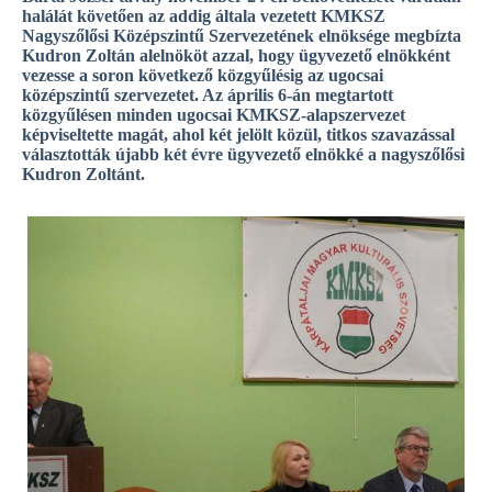
halálát követően az addig általa vezetett KMKSZ
Nagyszőlősi Középszintű Szervezetének elnöksége megbízta
Kudron Zoltán alelnököt azzal, hogy ügyvezető elnökként
vezesse a soron következő közgyűlésig az ugocsai
középszintű szervezetet. Az április 6-án megtartott
közgyűlésen minden ugocsai KMKSZ-alapszervezet
képviseltette magát, ahol két jelölt közül, titkos szavazással
választották újabb két évre ügyvezető elnökké a nagyszőlősi
Kudron Zoltánt.