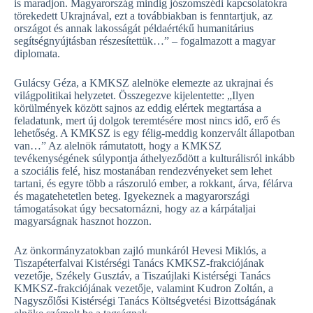
is maradjon. Magyarország mindig jószomszédi kapcsolatokra
törekedett Ukrajnával, ezt a továbbiakban is fenntartjuk, az
országot és annak lakosságát példaértékű humanitárius
segítségnyújtásban részesítettük…” – fogalmazott a magyar
diplomata.
Gulácsy Géza, a KMKSZ alelnöke elemezte az ukrajnai és
világpolitikai helyzetet. Összegezve kijelentette: „Ilyen
körülmények között sajnos az eddig elértek megtartása a
feladatunk, mert új dolgok teremtésére most nincs idő, erő és
lehetőség. A KMKSZ is egy félig-meddig konzervált állapotban
van…” Az alelnök rámutatott, hogy a KMKSZ
tevékenységének súlypontja áthelyeződött a kulturálisról inkább
a szociális felé, hisz mostanában rendezvényeket sem lehet
tartani, és egyre több a rászoruló ember, a rokkant, árva, félárva
és magatehetetlen beteg. Igyekeznek a magyarországi
támogatásokat úgy becsatornázni, hogy az a kárpátaljai
magyarságnak hasznot hozzon.
Az önkormányzatokban zajló munkáról Hevesi Miklós, a
Tiszapéterfalvai Kistérségi Tanács KMKSZ-frakciójának
vezetője, Székely Gusztáv, a Tiszaújlaki Kistérségi Tanács
KMKSZ-frakciójának vezetője, valamint Kudron Zoltán, a
Nagyszőlősi Kistérségi Tanács Költségvetési Bizottságának