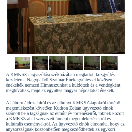
A KMKSZ nagyszőlősi székházában megtartott közgyűlés
kezdetén a Nagypaládi Szatmár Énekegyüttessel közösen
énekelték nemzeti Himnuszunkat a küldöttek és a vendégként
meghívottak, majd az együttes magyar népdalokat énekelt.
A háború áldozatairól és az elhunyt KMKSZ-tagokról történő
megemlékezést követően Kudron Zoltán ügyvezető elnök
számolt be a tagságnak az elmúlt év történéseiről, többek között
a KMKSZ által szervezett ünnepi megemlékezésekről és
kulturális eseményekről. Az ügyvezető elnök elmondta, hogy az
anyaországnak köszönhetően megkezdődhettek az egykori