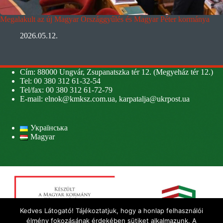
Megalakult az új Magyar Országgyűlés és Magyar Péter kormánya
2026.05.12.
Cím: 88000 Ungvár, Zsupanatszka tér 12. (Megyeház tér 12.)
Tel: 00 380 312 61-32-54
Tel/fax: 00 380 312 61-72-79
E-mail:
elnok@kmksz.com.ua
,
karpatalja@ukrpost.ua
Українська
Magyar
Kedves Látogató! Tájékoztatjuk, hogy a honlap felhasználói
élmény fokozásának érdekében sütiket alkalmazunk. A