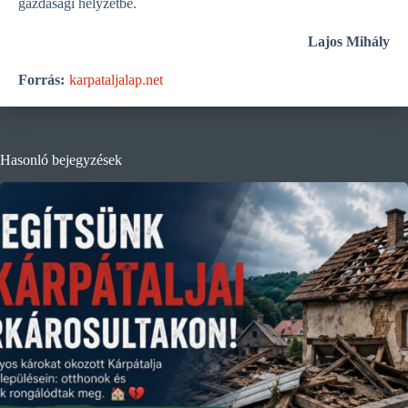
gazdasági helyzetbe.
Lajos Mihály
Forrás:
karpataljalap.net
Hasonló bejegyzések