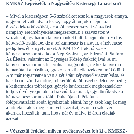
KMKSZ-képviselők a Nagyszőlősi Kistérségi Tanácsban?
– Mivel a kistérségben 5-6 százalékot tesz ki a magyarok aránya,
nagyon fel volt adva a lecke, hogy át tudjuk-e lépni az
ötszázalékos küszöböt, de a jól megszervezett választási
kampány eredményeként megszereztük a szavazatok 9
százalékát, így három képviselőnket tudtuk bejuttatni a 36 fős
képviselő-testületbe, de a polgármester is magyar, a helyettese
pedig beszéli a nyelvünket. A KMKSZ-frakció közös
képviselőcsoportot alkot a Nép Szolgája, az Ellenzéki Platform –
Az Életért, valamint az Egységes Közép frakciójával. A mi
képviselőcsoportunk lett volna a nagyobbik, de két képviselő
hamar átállt a másikba, így konstruktív ellenzékként működünk.
Ám már folyamatban van a két átállt képviselő visszahívása, és
ha sikerrel zárul a dolog, mi kerülünk többségbe. Jelenleg pedig
a kétharmados többséget igénylő határozatok meghozatalakor
tudjuk érvényre juttatni a frakciónk akaratát, együttműködve a
képviselőcsoportunk többi frakciójával. Például a
földprivatizáció során igyekszünk elérni, hogy azok kapják meg
a földeket, akik meg is művelik azokat, és nem csak azért
akarnak hozzájuk jutni, hogy pár év múlva jó áron eladják
azokat.
– Végezetül érdekel, milyen tevékenységet fejt ki a KMKSZ-