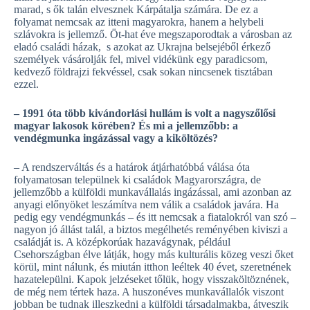
marad, s ők talán elvesznek Kárpátalja számára. De ez a
folyamat nemcsak az itteni magyarokra, hanem a helybeli
szlávokra is jellemző. Öt-hat éve megszaporodtak a városban az
eladó családi házak, s azokat az Ukrajna belsejéből érkező
személyek vásárolják fel, mivel vidékünk egy paradicsom,
kedvező földrajzi fekvéssel, csak sokan nincsenek tisztában
ezzel.
– 1991 óta több kivándorlási hullám is volt a nagyszőlősi
magyar lakosok körében? És mi a jellemzőbb: a
vendégmunka ingázással vagy a kiköltözés?
– A rendszerváltás és a határok átjárhatóbbá válása óta
folyamatosan települnek ki családok Magyarországra, de
jellemzőbb a külföldi munkavállalás ingázással, ami azonban az
anyagi előnyöket leszámítva nem válik a családok javára. Ha
pedig egy vendégmunkás – és itt nemcsak a fiatalokról van szó –
nagyon jó állást talál, a biztos megélhetés reményében kiviszi a
családját is. A középkorúak hazavágynak, például
Csehországban élve látják, hogy más kulturális közeg veszi őket
körül, mint nálunk, és miután itthon leéltek 40 évet, szeretnének
hazatelepülni. Kapok jelzéseket tőlük, hogy visszaköltöznének,
de még nem tértek haza. A huszonéves munkavállalók viszont
jobban be tudnak illeszkedni a külföldi társadalmakba, átveszik