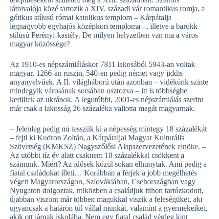
látnivalója közé tartozik a XIV. századi vár romantikus romja, a
gótikus stílusú római katolikus templom – Kárpátalja
legnagyobb egyhajós középkori temploma –, illetve a barokk
stílusú Perényi-kastély. De milyen helyzetben van ma a város
magyar közössége?
Az 1910-es népszámláláskor 7811 lakosából 5943-an voltak
magyar, 1266-an ruszin, 540-en pedig német vagy jiddis
anyanyelvűek. A II. világháború után azonban – vidékünk szinte
mindegyik városának sorsában osztozva – itt is többségbe
kerültek az ukránok. A legutóbbi, 2001-es népszámlálás szerint
már csak a lakosság 26 százaléka vallotta magát magyarnak.
– Jelenleg pedig mi tesszük ki a népesség mintegy 18 százalékát
– fejti ki Kudron Zoltán, a Kárpátaljai Magyar Kulturális
Szövetség (KMKSZ) Nagyszőlősi Alapszervezetének elnöke. –
Az utóbbi tíz év alatt csaknem 10 százalékkal csökkent a
számunk. Miért? Az idősek közül sokan elhunytak. Ami pedig a
fiatal családokat illeti… Korábban a férjek a jobb megélhetés
végett Magyarországon, Szlovákiában, Csehországban vagy
Nyugaton dolgoztak, miközben a családjuk itthon tartózkodott,
újabban viszont már többen magukkal viszik a feleségüket, aki
ugyancsak a határon túl vállal munkát, valamint a gyermekeiket,
akik ott járnak iskolába. Nem egy fiatal család végleg kint