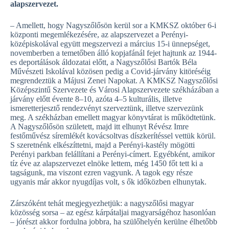
alapszervezet.
– Amellett, hogy Nagyszőlősön kerül sor a KMKSZ október 6-i
központi megemlékezésére, az alapszervezet a Perényi-
középiskolával együtt megszervezi a március 15-i ünnepséget,
novemberben a temetőben álló kopjafánál fejet hajtunk az 1944-
es deportálások áldozatai előtt, a Nagyszőlősi Bartók Béla
Művészeti Iskolával közösen pedig a Covid-járvány kitöréséig
megrendeztük a Májusi Zenei Napokat. A KMKSZ Nagyszőlősi
Középszintű Szervezete és Városi Alapszervezete székházában a
járvány előtt évente 8–10, azóta 4–5 kulturális, illetve
ismeretterjesztő rendezvényt szerveztünk, illetve szervezünk
meg. A székházban emellett magyar könyvtárat is működtetünk.
A Nagyszőlősön született, majd itt elhunyt Révész Imre
festőművész síremlékét kovácsoltvas díszkerítéssel vettük körül.
S szeretnénk elkészíttetni, majd a Perényi-kastély mögötti
Perényi parkban felállítani a Perényi-címert. Egyébként, amikor
tíz éve az alapszervezet elnöke lettem, még 1450 főt tett ki a
tagságunk, ma viszont ezren vagyunk. A tagok egy része
ugyanis már akkor nyugdíjas volt, s ők időközben elhunytak.
Zárszóként tehát megjegyezhetjük: a nagyszőlősi magyar
közösség sorsa – az egész kárpátaljai magyarságéhoz hasonlóan
– jórészt akkor fordulna jobbra, ha szülőhelyén kerülne élhetőbb