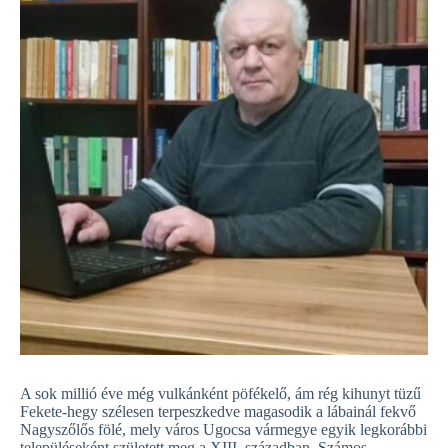
A sok millió éve még vulkánként pöfékelő, ám rég kihunyt tüzű
Fekete-hegy szélesen terpeszkedve magasodik a lábainál fekvő
Nagyszőlős fölé, mely város Ugocsa vármegye egyik legkorábbi
településeként született meg a XIII. században. Számos