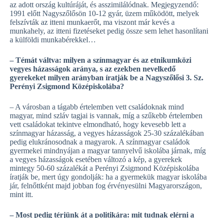
az adott ország kultúráját, és asszimilálódnak. Megjegyzendő:
1991 előtt Nagyszőlősön 10-12 gyár, üzem működött, melyek
felszívták az itteni munkaerőt, ma viszont már kevés a
munkahely, az itteni fizetéseket pedig össze sem lehet hasonlítani
a külföldi munkabérekkel…
– Témát váltva: milyen a színmagyar és az etnikumközi
vegyes házasságok aránya, s az ezekben nevelkedő
gyerekeket milyen arányban íratják be a Nagyszőlősi 3. Sz.
Perényi Zsigmond Középiskolába?
– A városban a tágabb értelemben vett családoknak mind
magyar, mind szláv tagjai is vannak, míg a szűkebb értelemben
vett családokat tekintve elmondható, hogy kevesebb lett a
színmagyar házasság, a vegyes házasságok 25-30 százalékában
pedig elukránosodnak a magyarok. A színmagyar családok
gyermekei mindnyájan a magyar tannyelvű iskolába járnak, míg
a vegyes házasságok esetében változó a kép, a gyerekek
mintegy 50-60 százalékát a Perényi Zsigmond Középiskolába
íratják be, mert úgy gondolják: ha a gyermekük magyar iskolába
jár, felnőttként majd jobban fog érvényesülni Magyarországon,
mint itt.
– Most pedig térjünk át a politikára: mit tudnak elérni a