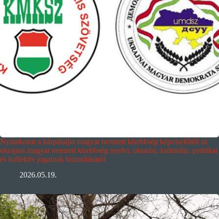
Nyilatkozat a kárpátaljai magyar nemzeti kisebbség képviselőitől az
ukrajnai magyar nemzeti kisebbség nyelvi, oktatási, kulturális, politikai
és kollektív jogainak biztosításáról
2026.05.19.