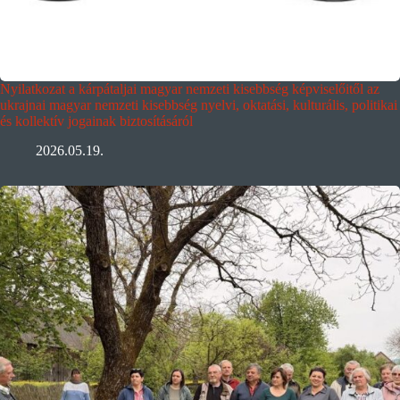
Nyilatkozat a kárpátaljai magyar nemzeti kisebbség képviselőitől az
ukrajnai magyar nemzeti kisebbség nyelvi, oktatási, kulturális, politikai
és kollektív jogainak biztosításáról
2026.05.19.