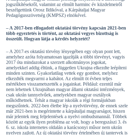
jogszűkítésekről, valamint az elmúlt harminc év küzdelmeiről
beszélgettünk Orosz Ildikóval, a Kárpátaljai Magyar
Pedagógusszövetség (KMPSZ) elnökével.
– A 2017-ben elfogadott oktatási törvény kapcsán 2021-ben
több egyeztetés is történt, az oktatási vegyes bizottság is
összeült. Hogyan látja a kérdés helyzetét?
– A 2017-es oktatási törvény lényegében egy olyan pont lett,
amelyhez azóta folyamatosan igazítják a többi törvényt, vagyis
2017 óta mindazokat a szerzett alkotmányos jogokat,
amelyekkel addig éltünk, a független Ukrajna elkezdte leépíteni
minden szinten. Gyakorlatilag vettek egy gombot, melyhez
elkezdték megvarrni a kabátot. Az elmúlt öt évben teljes
mértékben visszametszették a jogainkat. Például: ezentúl már
nem lehetnek Ukrajnában magyar állami oktatási intézmények,
csak ukrán tannyelvűek, amelyekben magyar osztályok
működhetnek. Tehát a magyar iskolák a régi formájukban
megszűntek. 2022-ben életbe lép a nyelvtörvény, de ennek szele
már 2021-ben is megérintette a kárpátaljai magyarságot, hiszen
már jelentek meg feljelentések a nyelvi ombudsmannál. Többek
között az egyik ilyen probléma az volt, hogy a beregszászi 3. és
6. sz. iskola internetes oldalán a karácsonyi műsor nem ukrán
nyelven zajlott. Az új oktatási törvény értelmében új tantervek is