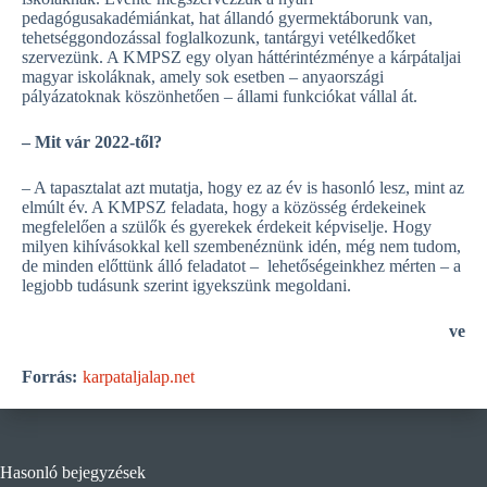
pedagógusakadémiánkat, hat állandó gyermektáborunk van,
tehetséggondozással foglalkozunk, tantárgyi vetélkedőket
szervezünk. A KMPSZ egy olyan háttérintézménye a kárpátaljai
magyar iskoláknak, amely sok esetben – anyaországi
pályázatoknak köszönhetően – állami funkciókat vállal át.
– Mit vár 2022-től?
– A tapasztalat azt mutatja, hogy ez az év is hasonló lesz, mint az
elmúlt év. A KMPSZ feladata, hogy a közösség érdekeinek
megfelelően a szülők és gyerekek érdekeit képviselje. Hogy
milyen kihívásokkal kell szembenéznünk idén, még nem tudom,
de minden előttünk álló feladatot – lehetőségeinkhez mérten – a
legjobb tudásunk szerint igyekszünk megoldani.
ve
Forrás:
karpataljalap.net
Hasonló bejegyzések