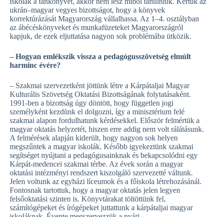
iskolák a tankönyvet, akkor nem lesz miből tanulniuk. Kértük az
ukrán–magyar vegyes bizottságot, hogy a könyvek
korrektúrázását Magyarország vállalhassa. Az 1–4. osztályban
az ábécéskönyveket és munkafüzeteket Magyarországról
kapjuk, de ezek eljuttatása nagyon sok problémába ütközik.
– Hogyan emlékszik vissza a pedagógusszövetség elmúlt
harminc évére?
– Szakmai szervezetként jöttünk létre a Kárpátaljai Magyar
Kulturális Szövetség Oktatási Bizottságának folytatásaként.
1991-ben a bizottság úgy döntött, hogy független jogi
személyként kezdünk el dolgozni, így a minisztérium felé
szakmai alapon fordulhatunk kérdésekkel. Először felmértük a
magyar oktatás helyzetét, hiszen erre addig nem volt rálátásunk.
A felmérések alapján kiderült, hogy nagyon sok helyen
megszűntek a magyar iskolák. Később igyekeztünk szakmai
segítséget nyújtani a pedagógusainknak és bekapcsolódni egy
Kárpát-medencei szakmai térbe. Az évek során a magyar
oktatási intézményi rendszert kiszolgáló szervezetté váltunk.
Jelen voltunk az egyházi líceumok és a főiskola létrehozásánál.
Fontosnak tartottuk, hogy a magyar oktatás jelen legyen
felsőoktatási szinten is. Könyvtárakat töltöttünk fel,
számítógépeket és írógépeket juttattunk a kárpátaljai magyar
iskoláknak. Évente megszervezzük a nyári