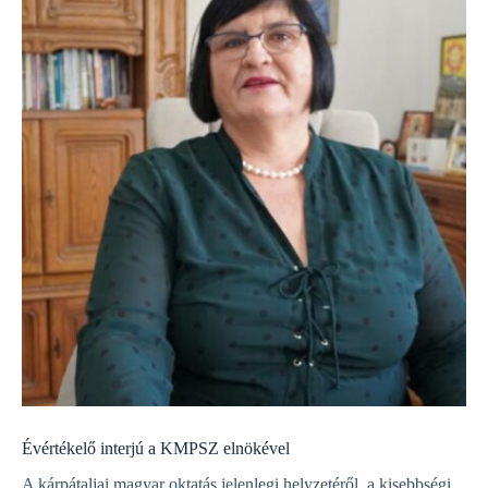
Évértékelő interjú a KMPSZ elnökével
A kárpátaljai magyar oktatás jelenlegi helyzetéről, a kisebbségi