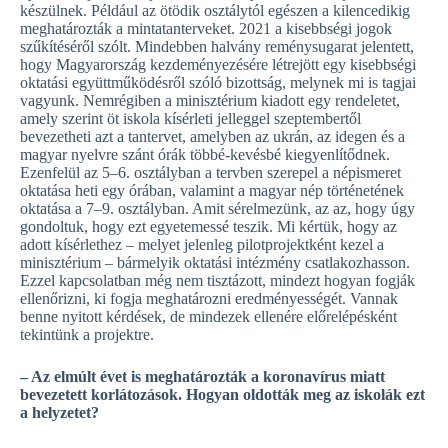
készülnek. Például az ötödik osztálytól egészen a kilencedikig
meghatározták a mintatanterveket. 2021 a kisebbségi jogok
szűkítéséről szólt. Mindebben halvány reménysugarat jelentett,
hogy Magyarország kezdeményezésére létrejött egy kisebbségi
oktatási együttműködésről szóló bizottság, melynek mi is tagjai
vagyunk. Nemrégiben a minisztérium kiadott egy rendeletet,
amely szerint öt iskola kísérleti jelleggel szeptembertől
bevezetheti azt a tantervet, amelyben az ukrán, az idegen és a
magyar nyelvre szánt órák többé-kevésbé kiegyenlítődnek.
Ezenfelül az 5–6. osztályban a tervben szerepel a népismeret
oktatása heti egy órában, valamint a magyar nép történetének
oktatása a 7–9. osztályban. Amit sérelmezünk, az az, hogy úgy
gondoltuk, hogy ezt egyetemessé teszik. Mi kértük, hogy az
adott kísérlethez – melyet jelenleg pilotprojektként kezel a
minisztérium – bármelyik oktatási intézmény csatlakozhasson.
Ezzel kapcsolatban még nem tisztázott, mindezt hogyan fogják
ellenőrizni, ki fogja meghatározni eredményességét. Vannak
benne nyitott kérdések, de mindezek ellenére előrelépésként
tekintünk a projektre.
– Az elmúlt évet is meghatározták a koronavírus miatt
bevezetett korlátozások. Hogyan oldották meg az iskolák ezt
a helyzetet?