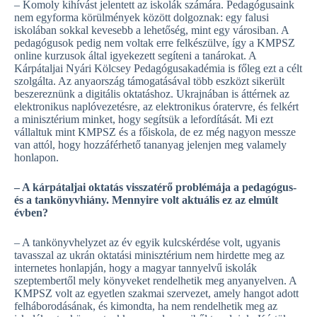
– Komoly kihívást jelentett az iskolák számára. Pedagógusaink
nem egyforma körülmények között dolgoznak: egy falusi
iskolában sokkal kevesebb a lehetőség, mint egy városiban. A
pedagógusok pedig nem voltak erre felkészülve, így a KMPSZ
online kurzusok által igyekezett segíteni a tanárokat. A
Kárpátaljai Nyári Kölcsey Pedagógusakadémia is főleg ezt a célt
szolgálta. Az anyaország támogatásával több eszközt sikerült
beszereznünk a digitális oktatáshoz. Ukrajnában is áttérnek az
elektronikus naplóvezetésre, az elektronikus óratervre, és felkért
a minisztérium minket, hogy segítsük a lefordítását. Mi ezt
vállaltuk mint KMPSZ és a főiskola, de ez még nagyon messze
van attól, hogy hozzáférhető tananyag jelenjen meg valamely
honlapon.
– A kárpátaljai oktatás visszatérő problémája a pedagógus-
és a tankönyvhiány. Mennyire volt aktuális ez az elmúlt
évben?
– A tankönyvhelyzet az év egyik kulcskérdése volt, ugyanis
tavasszal az ukrán oktatási minisztérium nem hirdette meg az
internetes honlapján, hogy a magyar tannyelvű iskolák
szeptembertől mely könyveket rendelhetik meg anyanyelven. A
KMPSZ volt az egyetlen szakmai szervezet, amely hangot adott
felháborodásának, és kimondta, ha nem rendelhetik meg az