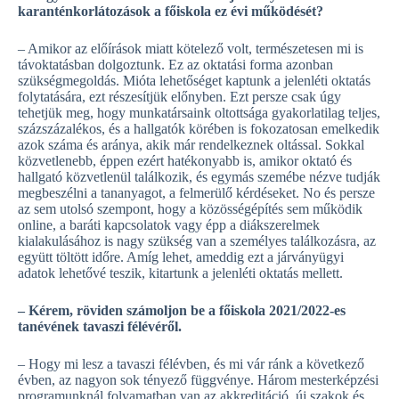
karanténkorlátozások a főiskola ez évi működését?
– Amikor az előírások miatt kötelező volt, természetesen mi is
távoktatásban dolgoztunk. Ez az oktatási forma azonban
szükségmegoldás. Mióta lehetőséget kaptunk a jelenléti oktatás
folytatására, ezt részesítjük előnyben. Ezt persze csak úgy
tehetjük meg, hogy munkatársaink oltottsága gyakorlatilag teljes,
százszázalékos, és a hallgatók körében is fokozatosan emelkedik
azok száma és aránya, akik már rendelkeznek oltással. Sokkal
közvetlenebb, éppen ezért hatékonyabb is, amikor oktató és
hallgató közvetlenül találkozik, és egymás szemébe nézve tudják
megbeszélni a tananyagot, a felmerülő kérdéseket. No és persze
az sem utolsó szempont, hogy a közösségépítés sem működik
online, a baráti kapcsolatok vagy épp a diákszerelmek
kialakulásához is nagy szükség van a személyes találkozásra, az
együtt töltött időre. Amíg lehet, ameddig ezt a járványügyi
adatok lehetővé teszik, kitartunk a jelenléti oktatás mellett.
– Kérem, röviden számoljon be a főiskola 2021/2022-es
tanévének tavaszi félévéről.
– Hogy mi lesz a tavaszi félévben, és mi vár ránk a következő
évben, az nagyon sok tényező függvénye. Három mesterképzési
programunknál folyamatban van az akkreditáció, új szakok és