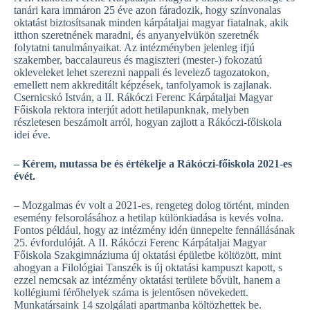
tanári kara immáron 25 éve azon fáradozik, hogy színvonalas
oktatást biztosítsanak minden kárpátaljai magyar fiatalnak, akik
itthon szeretnének maradni, és anyanyelvükön szeretnék
folytatni tanulmányaikat. Az intézményben jelenleg ifjú
szakember, baccalaureus és magiszteri (mester-) fokozatú
okleveleket lehet szerezni nappali és levelező tagozatokon,
emellett nem akkreditált képzések, tanfolyamok is zajlanak.
Csernicskó István, a II. Rákóczi Ferenc Kárpátaljai Magyar
Főiskola rektora interjút adott hetilapunknak, melyben
részletesen beszámolt arról, hogyan zajlott a Rákóczi-főiskola
idei éve.
– Kérem, mutassa be és értékelje a Rákóczi-főiskola 2021-es
évét.
– Mozgalmas év volt a 2021-es, rengeteg dolog történt, minden
esemény felsorolásához a hetilap különkiadása is kevés volna.
Fontos például, hogy az intézmény idén ünnepelte fennállásának
25. évfordulóját. A II. Rákóczi Ferenc Kárpátaljai Magyar
Főiskola Szakgimnáziuma új oktatási épületbe költözött, mint
ahogyan a Fi­lológiai Tanszék is új oktatási kampuszt kapott, s
ezzel nemcsak az intézmény oktatási területe bővült, hanem a
kollégiumi férőhelyek száma is jelentősen növekedett.
Munkatársaink 14 szolgálati apartmanba költözhettek be.