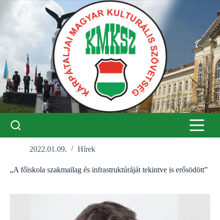
Skip
to
content
2022.01.09.
Hírek
„A főiskola szakmailag és infrastruktúráját tekintve is erősödött”