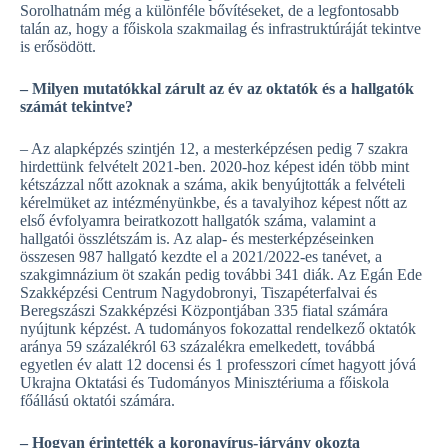
Sorolhatnám még a különféle bővítéseket, de a legfontosabb
talán az, hogy a főiskola szakmailag és infrastruktúráját tekintve
is erősödött.
– Milyen mutatókkal zárult az év az oktatók és a hallgatók
számát tekintve?
– Az alapképzés szintjén 12, a mesterképzésen pedig 7 szakra
hirdettünk felvételt 2021-ben. 2020-hoz képest idén több mint
kétszázzal nőtt azoknak a száma, akik benyújtották a felvételi
kérelmüket az intézményünkbe, és a tavalyihoz képest nőtt az
első évfolyamra beiratkozott hallgatók száma, valamint a
hallgatói összlétszám is. Az alap- és mesterképzéseinken
összesen 987 hallgató kezdte el a 2021/2022-es tanévet, a
szakgimnázium öt szakán pedig további 341 diák. Az Egán Ede
Szakképzési Centrum Nagydobronyi, Tiszapéterfalvai és
Beregszászi Szakképzési Központjában 335 fiatal számára
nyújtunk képzést. A tudományos fokozattal rendelkező oktatók
aránya 59 százalékról 63 százalékra emelkedett, továbbá
egyetlen év alatt 12 docensi és 1 professzori címet hagyott jóvá
Ukrajna Oktatási és Tudományos Minisztériuma a főiskola
főállású oktatói számára.
– Hogyan érintették a koronavírus-járvány okozta