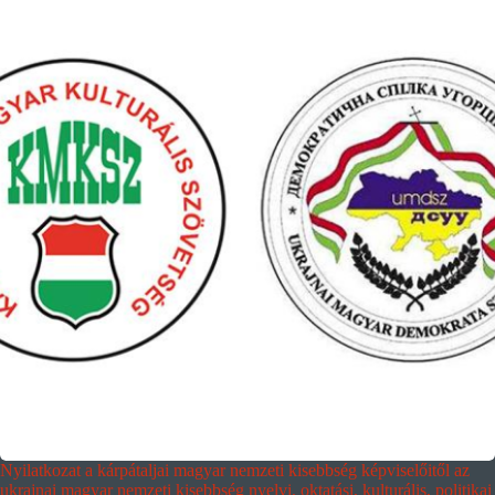
Nyilatkozat a kárpátaljai magyar nemzeti kisebbség képviselőitől az
ukrajnai magyar nemzeti kisebbség nyelvi, oktatási, kulturális, politikai