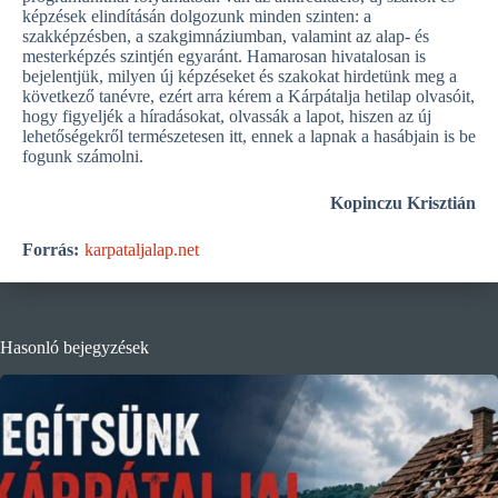
képzések elindításán dolgozunk minden szinten: a
szakképzésben, a szakgimnáziumban, valamint az alap- és
mesterképzés szintjén egyaránt. Hamarosan hivatalosan is
bejelentjük, milyen új képzéseket és szakokat hirdetünk meg a
következő tanévre, ezért arra kérem a Kárpátalja hetilap olvasóit,
hogy figyeljék a híradásokat, olvassák a lapot, hiszen az új
lehetőségekről természetesen itt, ennek a lapnak a hasábjain is be
fogunk számolni.
Kopinczu Krisztián
Forrás:
karpataljalap.net
Hasonló bejegyzések