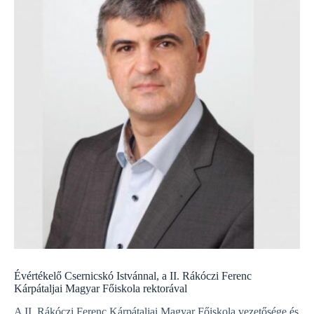
Évértékelő Csernicskó Istvánnal, a II. Rákóczi Ferenc
Kárpátaljai Magyar Főiskola rektorával
A II. Rákóczi Ferenc Kárpátaljai Magyar Főiskola vezetősége és