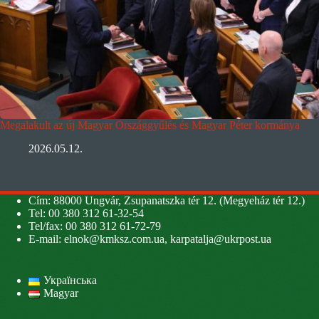
Megalakult az új Magyar Országgyűlés és Magyar Péter kormánya
2026.05.12.
Cím: 88000 Ungvár, Zsupanatszka tér 12. (Megyeház tér 12.)
Tel: 00 380 312 61-32-54
Tel/fax: 00 380 312 61-72-79
E-mail:
elnok@kmksz.com.ua
,
karpatalja@ukrpost.ua
Українська
Magyar