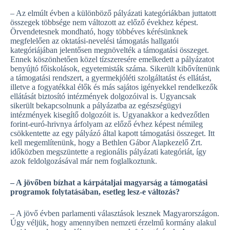
– Az elmúlt évben a különböző pályázati kategóriákban juttatott
összegek többsége nem változott az előző évekhez képest.
Örvendetesnek mondható, hogy többéves kérésünknek
megfelelően az oktatási-nevelési támogatás hallgatói
kategóriájában jelentősen megnövelték a támogatási összeget.
Ennek köszönhetően közel tízszeresére emelkedett a pályázatot
benyújtó főiskolások, egyetemisták száma. Sikerült kibővítenünk
a támogatási rendszert, a gyermekjóléti szolgáltatást és ellátást,
illetve a fogyatékkal élők és más sajátos igényekkel rendelkezők
ellátását biztosító intézmények dolgozóival is. Ugyancsak
sikerült bekapcsolnunk a pályázatba az egészségügyi
intézmények kisegítő dolgozóit is. Ugyanakkor a kedvezőtlen
forint-euró-hrivnya árfolyam az előző évhez képest némileg
csökkentette az egy pályázó által kapott támogatási összeget. Itt
kell megemlítenünk, hogy a Bethlen Gábor Alapkezelő Zrt.
időközben megszüntette a regionális pályázati kategóriát, így
azok feldolgozásával már nem foglalkoztunk.
– A jövőben bízhat a kárpátaljai magyarság a támogatási
programok folytatásában, esetleg lesz-e változás?
– A jövő évben parlamenti választások lesznek Magyarországon.
Úgy véljük, hogy amennyiben nemzeti érzelmű kormány alakul