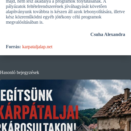
majd, nem lesz akadálya a programok folytatásának. A
pályázatok feltételrendszerének jóváhagyását követően
alapítványunk továbbra is készen áll azok lebonyolítására, illetve
kész közreműködni egyéb jótékony célú programok
megvalósításában is.
Csuha Alexandra
Forrás:
karpataljalap.net
Hasonló bejegyzések