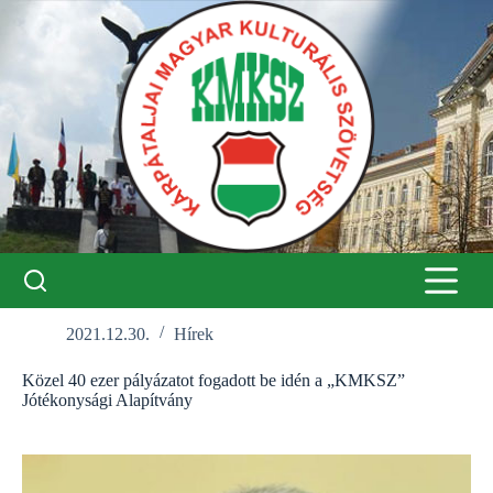
Skip
to
content
2021.12.30.
Hírek
Közel 40 ezer pályázatot fogadott be idén a „KMKSZ”
Jótékonysági Alapítvány