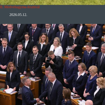
II. Medvehagyma-fesztivál
2026.05.12.