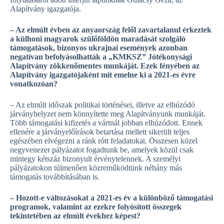
Alapítvány igazgatója.
– Az elmúlt évben az anyaország felől zavartalanul érkeztek
a külhoni magyarok szülőföldön maradását szolgáló
támogatások, bizonyos ukrajnai események azonban
negatívan befolyásolhatták a „KMKSZ” Jótékonysági
Alapítvány zökkenőmentes munkáját. Ezek fényében az
Alapítvány igazgatójaként mit emelne ki a 2021-es évre
vonatkozóan?
– Az elmúlt időszak politikai történései, illetve az elhúzódó
járványhelyzet nem könnyítette meg Alapítványunk munkáját.
Több támogatási kifizetés a vártnál jobban elhúzódott. Ennek
ellenére a járványelőírások betartása mellett sikerült teljes
egészében elvégezni a ránk rótt feladatokat. Összesen közel
negyvenezer pályázatot fogadtunk be, amelyek közül csak
mintegy kétszáz bizonyult érvénytelennek. A személyi
pályázatokon túlmenően közreműködtünk néhány más
támogatás továbbításában is.
– Hozott-e változásokat a 2021-es év a különböző támogatási
programok, valamint az ezekre folyósított összegek
tekintetében az elmúlt évekhez képest?