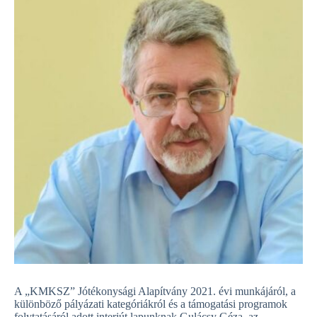
A „KMKSZ” Jótékonysági Alapítvány 2021. évi munkájáról, a
különböző pályázati kategóriákról és a támogatási programok
folytatásáról adott interjút lapunknak Gulácsy Géza, az