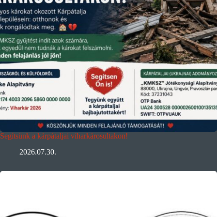
Segítsünk a kárpátaljai viharkárosultakon!
2026.07.30.