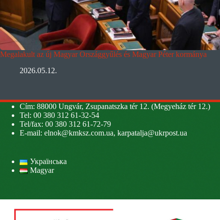
Megalakult az új Magyar Országgyűlés és Magyar Péter kormánya
2026.05.12.
Cím: 88000 Ungvár, Zsupanatszka tér 12. (Megyeház tér 12.)
Tel: 00 380 312 61-32-54
Tel/fax: 00 380 312 61-72-79
E-mail:
elnok@kmksz.com.ua
,
karpatalja@ukrpost.ua
Українська
Magyar