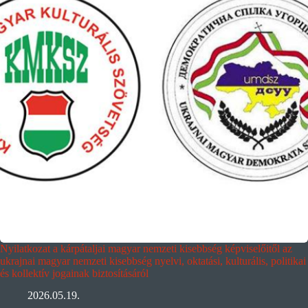
Nyilatkozat a kárpátaljai magyar nemzeti kisebbség képviselőitől az
ukrajnai magyar nemzeti kisebbség nyelvi, oktatási, kulturális, politikai
és kollektív jogainak biztosításáról
2026.05.19.