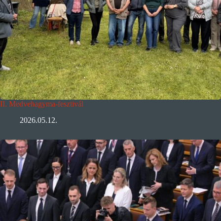
II. Medvehagyma-fesztivál
2026.05.12.