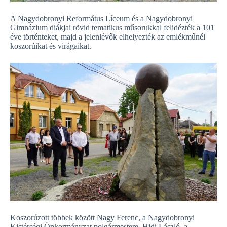
A Nagydobronyi Református Líceum és a Nagydobronyi
Gimnázium diákjai rövid tematikus műsorukkal felidézték a 101
éve történteket, majd a jelenlévők elhelyezték az emlékműnél
koszorúikat és virágaikat.
Koszorúzott többek között Nagy Ferenc, a Nagydobronyi
Kistérségi Önkormányzat polgármestere, Hidi László, a