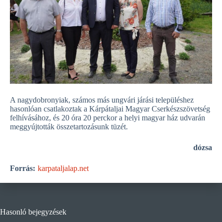
A nagydobronyiak, számos más ungvári járási településhez
hasonlóan csatlakoztak a Kárpátaljai Magyar Cserkészszövetség
felhívásához, és 20 óra 20 perckor a helyi magyar ház udvarán
meggyújtották összetartozásunk tüzét.
dózsa
Forrás:
karpataljalap.net
Hasonló bejegyzések