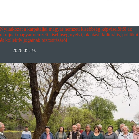
Nyilatkozat a kárpátaljai magyar nemzeti kisebbség képviselőitől az
ukrajnai magyar nemzeti kisebbség nyelvi, oktatási, kulturális, politikai
és kollektív jogainak biztosításáról
2026.05.19.