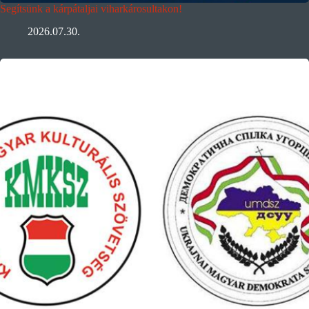
Segítsünk a kárpátaljai viharkárosultakon!
2026.07.30.