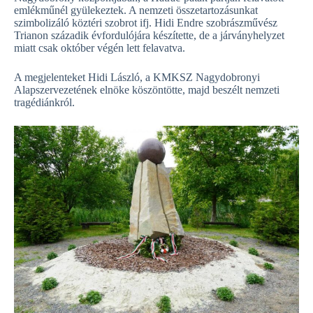
emlékműnél gyülekeztek. A nemzeti összetartozásunkat
szimbolizáló köztéri szobrot ifj. Hidi Endre szobrászművész
Trianon századik évfordulójára készítette, de a járványhelyzet
miatt csak október végén lett felavatva.
A megjelenteket Hidi László, a KMKSZ Nagydobronyi
Alapszervezetének elnöke köszöntötte, majd beszélt nemzeti
tragédiánkról.