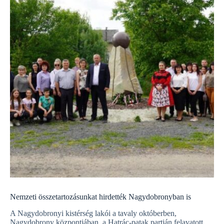
Nemzeti összetartozásunkat hirdették Nagydobronyban is
A Nagydobronyi kistérség lakói a tavaly októberben,
Nagydobrony központjában, a Hatrác-patak partján felavatott