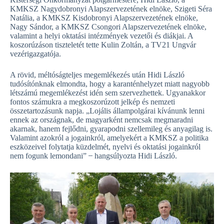
KMKSZ Nagydobronyi Alapszervezetének elnöke, Szigeti Séra
Natália, a KMKSZ Kisdobronyi Alapszervezetének elnöke,
Nagy Sándor, a KMKSZ Csongori Alapszervezetének elnöke,
valamint a helyi oktatási intézmények vezetői és diákjai. A
koszorúzáson tiszteletét tette Kulin Zoltán, a TV21 Ungvár
vezérigazgatója.
A rövid, méltóságteljes megemlékezés után Hidi László
tudósítónknak elmondta, hogy a karanténhelyzet miatt nagyobb
létszámú megemlékezést idén sem szervezhettek. Ugyanakkor
fontos számukra a megkoszorúzott jelkép és nemzeti
összetartozásunk napja. „Lojális állampolgárai kívánunk lenni
ennek az országnak, de magyarként nemcsak megmaradni
akarnak, hanem fejlődni, gyarapodni szellemileg és anyagilag is.
Valamint azokról a jogainkról, amelyekért a KMKSZ a politika
eszközeivel folytatja küzdelmét, nyelvi és oktatási jogainkról
nem fogunk lemondani” ̶ hangsúlyozta Hidi László.