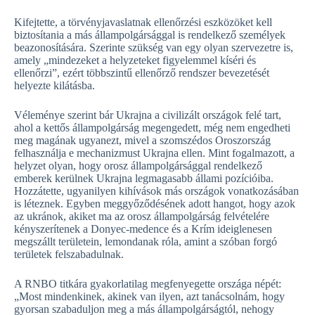
Kifejtette, a törvényjavaslatnak ellenőrzési eszközöket kell
biztosítania a más állampolgársággal is rendelkező személyek
beazonosítására. Szerinte szükség van egy olyan szervezetre is,
amely „mindezeket a helyzeteket figyelemmel kíséri és
ellenőrzi”, ezért többszintű ellenőrző rendszer bevezetését
helyezte kilátásba.
Véleménye szerint bár Ukrajna a civilizált országok felé tart,
ahol a kettős állampolgárság megengedett, még nem engedheti
meg magának ugyanezt, mivel a szomszédos Oroszország
felhasználja e mechanizmust Ukrajna ellen. Mint fogalmazott, a
helyzet olyan, hogy orosz állampolgársággal rendelkező
emberek kerülnek Ukrajna legmagasabb állami pozícióiba.
Hozzátette, ugyanilyen kihívások más országok vonatkozásában
is léteznek. Egyben meggyőződésének adott hangot, hogy azok
az ukránok, akiket ma az orosz állampolgárság felvételére
kényszerítenek a Donyec-medence és a Krím ideiglenesen
megszállt területein, lemondanak róla, amint a szóban forgó
területek felszabadulnak.
A RNBO titkára gyakorlatilag megfenyegette országa népét:
„Most mindenkinek, akinek van ilyen, azt tanácsolnám, hogy
gyorsan szabaduljon meg a más állampolgárságtól, nehogy