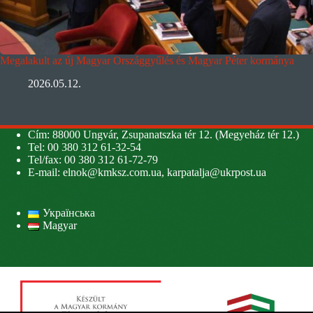
Megalakult az új Magyar Országgyűlés és Magyar Péter kormánya
2026.05.12.
Cím: 88000 Ungvár, Zsupanatszka tér 12. (Megyeház tér 12.)
Tel: 00 380 312 61-32-54
Tel/fax: 00 380 312 61-72-79
E-mail:
elnok@kmksz.com.ua
,
karpatalja@ukrpost.ua
Українська
Magyar