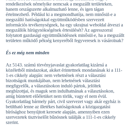
rendelkezések némelyike nemcsak a megszállt területeken,
hanem országszerte alkalmazható lenne, és igen tágan
értelmezhető. Például ki a megmondhatója, nem minősül-e a
megszálló hatóságokkal együttműködésben szervezett
információs tevékenységnek, ha egy ukrajnai weboldal átveszi a
megszállók hírügynökségének értesülését? Az agresszorral
folytatott gazdasági együttműködésnek minősül-e, ha a megszállt
területen működő pékség kenyeréből fegyveresek is vásárolnak?
És ez még nem minden
Az 5143. számú törvényjavaslat gyakorlatilag kizárná a
közéletből mindazokat, akiket érintettnek mondanának ki a 111-
1-es cikkely alapján: nem vehetnének részt a választási
bizottságok munkájában, nem lehetnének választási
megfigyelők, a választásokon induló pártok, jelöltek
megbízottjai, és maguk sem indulhatnának a választásokon,
amíg büntetett előéletüket nem törlik, vagy el nem évül.
Gyakorlatilag bármely párt, civil szervezet vagy akár egyház is
betiltható lenne az illetékes hatóságoknak a közigazgatási
bírósághoz benyújtott keresete alapján, amennyiben ezen
szervezetek tisztviselőit bűnösnek találják a 111-1-es cikkely
szerint.