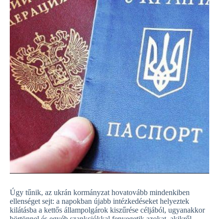
Úgy tűnik, az ukrán kormányzat hovatovább mindenkiben
ellenséget sejt: a napokban újabb intézkedéseket helyeztek
kilátásba a kettős állampolgárok kiszűrése céljából, ugyanakkor
börtönnel és egyéb szankciókkal fenyegetik azokat, akikről