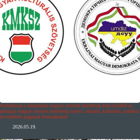
Nyilatkozat a kárpátaljai magyar nemzeti kisebbség képviselőitől az
ukrajnai magyar nemzeti kisebbség nyelvi, oktatási, kulturális, politikai
és kollektív jogainak biztosításáról
2026.05.19.