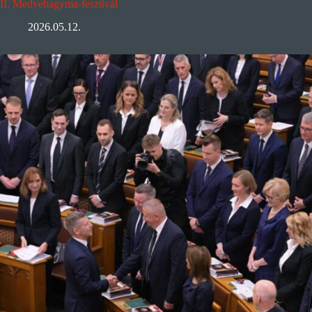
II. Medvehagyma-fesztivál
2026.05.12.