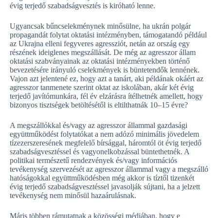
évig terjedő szabadságvesztés is kiróható lenne.
Ugyancsak bűncselekménynek minősülne, ha ukrán polgár
propagandát folytat oktatási intézményben, támogatandó például
az Ukrajna elleni fegyveres agressziót, netán az ország egy
részének ideiglenes megszállását. De még az agresszor állam
oktatási szabványainak az oktatási intézményekben történő
bevezetésére irányuló cselekmények is büntetendők lennének.
Vajon azt jelentené ez, hogy azt a tanárt, aki példának okáért az
agresszor tanmenete szerint oktat az iskolában, akár két évig
terjedő javítómunkára, fél év elzárásra ítélhetnék amellett, hogy
bizonyos tisztségek betöltésétől is eltilthatnák 10–15 évre?
A megszállókkal és/vagy az agresszor állammal gazdasági
együttműködést folytatókat a nem adózó minimális jövedelem
tízezerszeresének megfelelő bírsággal, háromtól öt évig terjedő
szabadságvesztéssel és vagyonelkobzással büntethetnék. A
politikai természetű rendezvények és/vagy információs
tevékenység szervezését az agresszor állammal vagy a megszálló
hatóságokkal együttműködésben még akkor is tíztől tizenkét
évig terjedő szabadságvesztéssel javasolják sújtani, ha a jelzett
tevékenység nem minősül hazaárulásnak.
Máris többen rámutatnak a közösségi médiában, hogy e