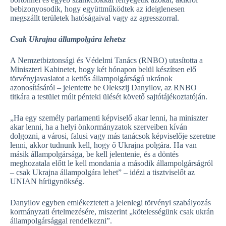
bebizonyosodik, hogy együttműködtek az ideiglenesen
megszállt területek hatóságaival vagy az agresszorral.
Csak Ukrajna állampolgára lehetsz
A Nemzetbiztonsági és Védelmi Tanács (RNBO) utasította a
Miniszteri Kabinetet, hogy két hónapon belül készítsen elő
törvényjavaslatot a kettős állampolgárságú ukránok
azonosításáról – jelentette be Olekszij Danyilov, az RNBO
titkára a testület múlt pénteki ülését követő sajtótájékoztatóján.
„Ha egy személy parlamenti képviselő akar lenni, ha miniszter
akar lenni, ha a helyi önkormányzatok szerveiben kíván
dolgozni, a városi, falusi vagy más tanácsok képviselője szeretne
lenni, akkor tudnunk kell, hogy ő Ukrajna polgára. Ha van
másik állampolgársága, be kell jelentenie, és a döntés
meghozatala előtt le kell mondania a második állampolgárságról
– csak Ukrajna állampolgára lehet” – idézi a tisztviselőt az
UNIAN hírügynökség.
Danyilov egyben emlékeztetett a jelenlegi törvényi szabályozás
kormányzati értelmezésére, miszerint „kötelességünk csak ukrán
állampolgársággal rendelkezni”.