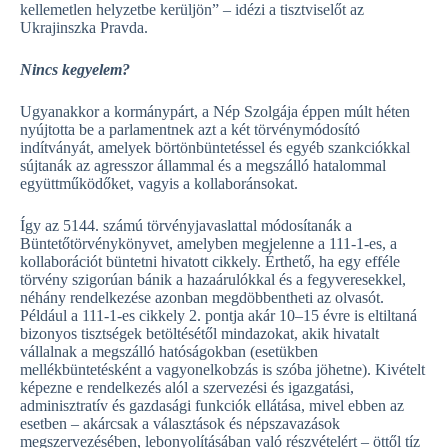
kellemetlen helyzetbe kerüljön” – idézi a tisztviselőt az
Ukrajinszka Pravda.
Nincs kegyelem?
Ugyanakkor a kormánypárt, a Nép Szolgája éppen múlt héten
nyújtotta be a parlamentnek azt a két törvénymódosító
indítványát, amelyek börtönbüntetéssel és egyéb szankciókkal
sújtanák az agresszor állammal és a megszálló hatalommal
együttműködőket, vagyis a kollaboránsokat.
Így az 5144. számú törvényjavaslattal módosítanák a
Büntetőtörvénykönyvet, amelyben megjelenne a 111-1-es, a
kollaborációt büntetni hivatott cikkely. Érthető, ha egy efféle
törvény szigorúan bánik a hazaárulókkal és a fegyveresekkel,
néhány rendelkezése azonban megdöbbentheti az olvasót.
Például a 111-1-es cikkely 2. pontja akár 10–15 évre is eltiltaná
bizonyos tisztségek betöltésétől mindazokat, akik hivatalt
vállalnak a megszálló hatóságokban (esetükben
mellékbüntetésként a vagyonelkobzás is szóba jöhetne). Kivételt
képezne e rendelkezés alól a szervezési és igazgatási,
adminisztratív és gazdasági funkciók ellátása, mivel ebben az
esetben – akárcsak a választások és népszavazások
megszervezésében, lebonyolításában való részvételért – öttől tíz