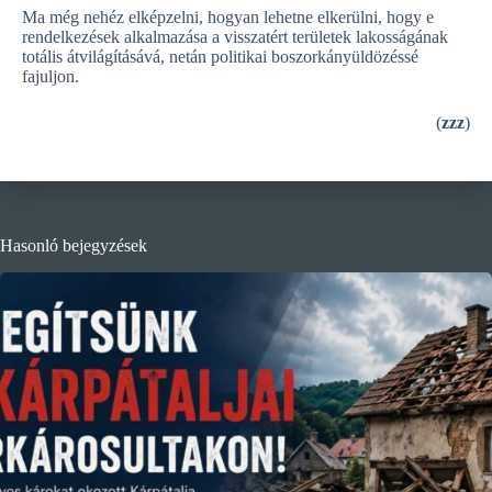
Ma még nehéz elképzelni, hogyan lehetne elkerülni, hogy e
rendelkezések alkalmazása a visszatért területek lakosságának
totális átvilágításává, netán politikai boszorkányüldözéssé
fajuljon.
(
zzz
)
Hasonló bejegyzések