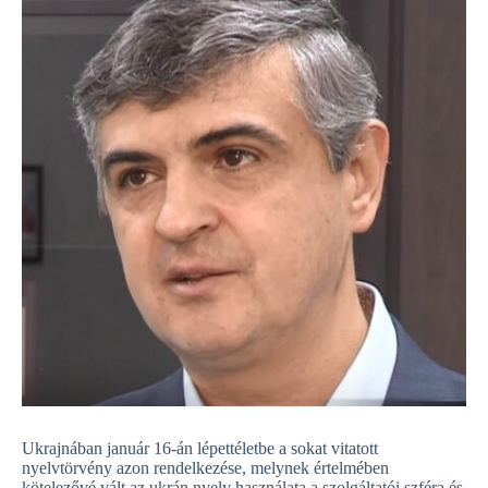
Ukrajnában január 16-án lépettéletbe a sokat vitatott
nyelvtörvény azon rendelkezése, melynek értelmében
kötelezővé vált az ukrán nyelv használata a szolgáltatói szféra és