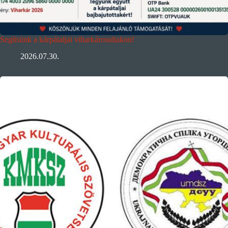
Segítsünk a kárpátaljai viharkárosultakon!
2026.07.30.