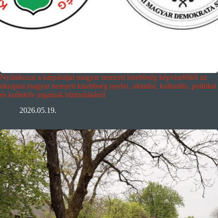
Nyilatkozat a kárpátaljai magyar nemzeti kisebbség képviselőitől az
ukrajnai magyar nemzeti kisebbség nyelvi, oktatási, kulturális, politikai
és kollektív jogainak biztosításáról
2026.05.19.