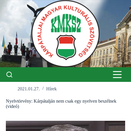
Skip
to
content
2021.01.27.
Hírek
Nyelvtörvény: Kárpátalján nem csak egy nyelven beszélnek
(videó)