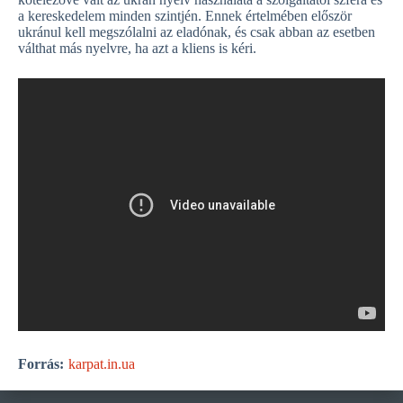
a kereskedelem minden szintjén. Ennek értelmében először
ukránul kell megszólalni az eladónak, és csak abban az esetben
válthat más nyelvre, ha azt a kliens is kéri.
Forrás:
karpat.in.ua