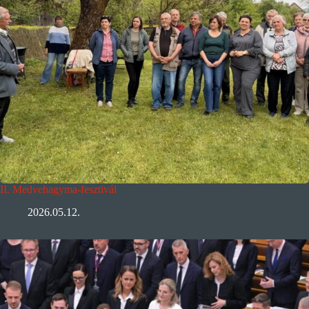
II. Medvehagyma-fesztivál
2026.05.12.