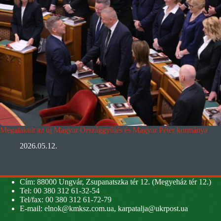
Megalakult az új Magyar Országgyűlés és Magyar Péter kormánya
2026.05.12.
Cím: 88000 Ungvár, Zsupanatszka tér 12. (Megyeház tér 12.)
Tel: 00 380 312 61-32-54
Tel/fax: 00 380 312 61-72-79
E-mail:
elnok@kmksz.com.ua
,
karpatalja@ukrpost.ua