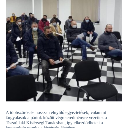
A többszörös és hosszan elnyúló egyeztetések, valamint
tárgyalások a pártok között végre eredményre vezettek a
Tiszaújlaki Kistérségi Tanácsban, így elkezdődhetett a
konstruktív munka a kistérség életében.