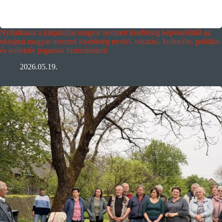
Nyilatkozat a kárpátaljai magyar nemzeti kisebbség képviselőitől az
ukrajnai magyar nemzeti kisebbség nyelvi, oktatási, kulturális, politikai
és kollektív jogainak biztosításáról
2026.05.19.