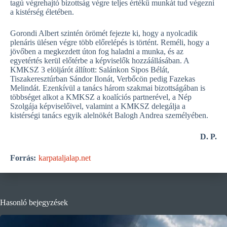
tagú végrehajtó bizottság végre teljes értékű munkát tud végezni
a kistérség életében.
Gorondi Albert szintén örömét fejezte ki, hogy a nyolcadik
plenáris ülésen végre több előrelépés is történt. Reméli, hogy a
jövőben a megkezdett úton fog haladni a munka, és az
egyetértés kerül előtérbe a képviselők hozzáállásában. A
KMKSZ 3 elöljárót állított: Salánkon Sipos Bélát,
Tiszakeresztúrban Sándor Ilonát, Verbőcön pedig Fazekas
Melindát. Ezenkívül a tanács három szakmai bizottságában is
többséget alkot a KMKSZ a koalíciós partnerével, a Nép
Szolgája képviselőivel, valamint a KMKSZ delegálja a
kistérségi tanács egyik alelnökét Balogh Andrea személyében.
D. P.
Forrás:
karpataljalap.net
Hasonló bejegyzések