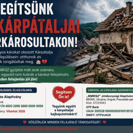
Segítsünk a kárpátaljai viharkárosultakon!