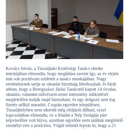
Kovács István, a Tiszaújlaki Kistérségi Tanács elnöke
interjújában elmondta, hogy meglátása szerint így, az év elején
már sok pozitívum született a tanács munkájában. Nagy
eredménynek tartja az oktatási bizottság létrehozását, és bízik
abban, hogy a Beregszászi Járási Tanácstól kapott 14 óvodai,
oktatási, valamint művészeti-zenei intézmény működését
megfelelően tudják majd biztosítani, és egy dolgozó sem fog
fizetés nélkül maradni. Csupán egyetlen településen,
Tiszaújhelyben nem sikerült még elöljárót állítani, ezzel
kapcsolatban elmondta, ez a feladat a Nép Szolgája párt
képviselőire volt bízva, azonban egyelőre nem találtak megfelelő
személyt erre a pozícióra. Végül örömét fejezte ki, hogy a 21