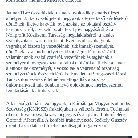
Január 11-re összehívták a tanács nyolcadik plenáris ülését,
amelyen 23 képviselő jelent meg, akik a következő kérdésekről
döntöttek, illetve hagyták jóvá azokat: az oktatási osztály
létrehozásáról, a vezetői szabályzat jóváhagyásáról és a
Nonprofit Közüzemi Társaság megalakításáról, a tanács
szabályzatáról szóló pontokat. Ezenkívül jóváhagyták a
végrehajtó bizottság vezetőjének (titkárának) személyét,
döntöttek az állandó helyettes bizottságok létrehozásáról,
valamint azok szabályzatáról, vezetőinek és tagjainak a
személyéről, megszavazták a falusi elöljárókat, illetve a tanács
alelnökeinek személyét, s voksoltak a végrehajtó bizottság
személyzetének összetételéről is. Emellett a Beregszászi Járási
Tanács döntésének értelmében elfogadták a köz- és
önkormányzati tulajdonban lévő objektumok mérleg szerinti
fenntartásának átruházását.
A kistérségi tanács legnagyobb, a Kárpátaljai Magyar Kulturális
Szövetség (KMKSZ) frakciójában is változás történt. Technikai
okokra hivatkozva, közös megegyezés alapján a frakció élére
Gorondi Albert állt. A korábbi frakcióvezető, Székely Gusztáv
ezentúl az oktatásért felelős bizottságot fogja vezetni.